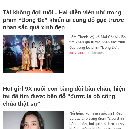
Tài không đợi tuổi - Hai diễn viên nhí trong
phim “Bóng Đè” khiến ai cũng đổ gục trước
nhan sắc quá xinh đẹp
Lâm Thanh Mỹ và Mai Cát Vi đốn
tim khán giả trước nhan sắc xinh
đẹp trong bộ phim "Bóng Đè".
MẸ VÀ BÉ
-
4 năm trước
Hot girl 9X nuôi con bằng đôi bàn chân, hiện
tại đã tìm được bến đỗ ''được là cô công
chúa thật sự''
Nổi tiếng với nhan sắc xinh đẹp
và các clip trang điểm "siêu đỉnh"
bằng chân, hot girl 9X Tường Vy
không những khiến người xem…