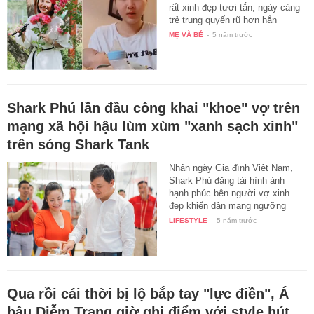
rất xinh đẹp tươi tắn, ngày càng
trẻ trung quyến rũ hơn hẳn
trước…
MẸ VÀ BÉ
-
5 năm trước
Shark Phú lần đầu công khai "khoe" vợ trên
mạng xã hội hậu lùm xùm "xanh sạch xinh"
trên sóng Shark Tank
Nhân ngày Gia đình Việt Nam,
Shark Phú đăng tải hình ảnh
hạnh phúc bên người vợ xinh
đẹp khiến dân mạng ngưỡng
mộ…
LIFESTYLE
-
5 năm trước
Qua rồi cái thời bị lộ bắp tay "lực điền", Á
hậu Diễm Trang giờ ghi điểm với style hút