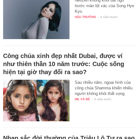
Netizen không khỏi bất ngờ
trước màn lột xác của Song Hye
Kyo.
HẬU TRƯỜNG
-
4 năm trước
Công chúa xinh đẹp nhất Dubai, được ví
như thiên thần 10 năm trước: Cuộc sống
hiện tại giờ thay đổi ra sao?
Sau nhiều năm, ngoại hình của
công chúa Shamma khiến nhiều
người không khỏi thất vọng.
MẸ VÀ BÉ
-
4 năm trước
Nhan sắc đời thường của Triệu Lộ Tư ra sao