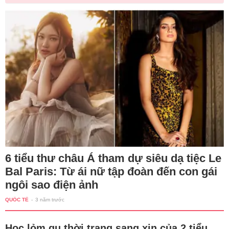
6 tiểu thư châu Á tham dự siêu dạ tiệc Le
Bal Paris: Từ ái nữ tập đoàn đến con gái
ngôi sao điện ảnh
QUỐC TẾ
-
3 năm trước
Học lỏm gu thời trang sang xịn của 2 tiểu