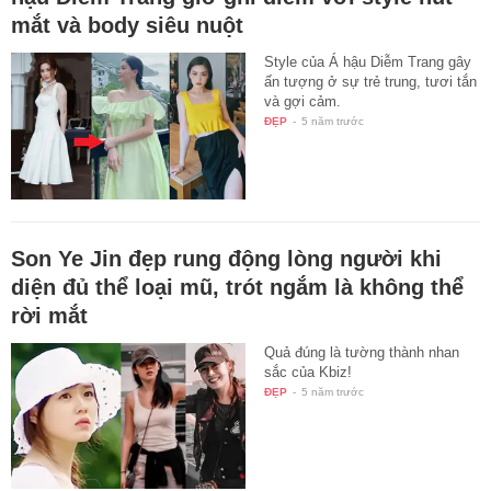
mắt và body siêu nuột
Style của Á hậu Diễm Trang gây
ấn tượng ở sự trẻ trung, tươi tắn
và gợi cảm.
ĐẸP
-
5 năm trước
Son Ye Jin đẹp rung động lòng người khi
diện đủ thể loại mũ, trót ngắm là không thể
rời mắt
Quả đúng là tường thành nhan
sắc của Kbiz!
ĐẸP
-
5 năm trước