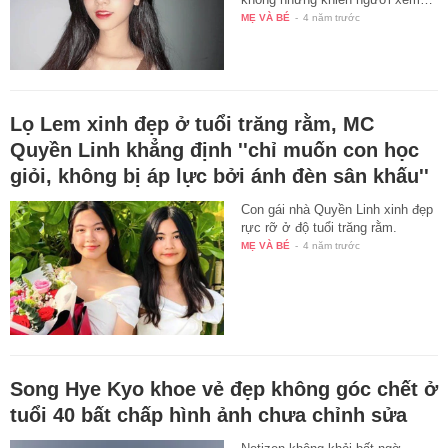
MẸ VÀ BÉ
-
4 năm trước
Lọ Lem xinh đẹp ở tuổi trăng rằm, MC
Quyền Linh khẳng định ''chỉ muốn con học
giỏi, không bị áp lực bởi ánh đèn sân khấu''
Con gái nhà Quyền Linh xinh đẹp
rực rỡ ở độ tuổi trăng rằm.
MẸ VÀ BÉ
-
4 năm trước
Song Hye Kyo khoe vẻ đẹp không góc chết ở
tuổi 40 bất chấp hình ảnh chưa chỉnh sửa