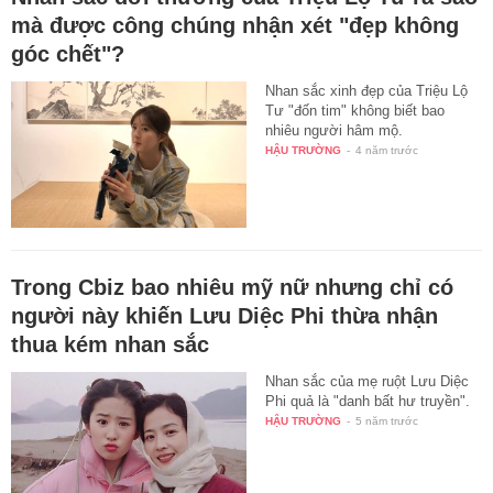
mà được công chúng nhận xét "đẹp không
góc chết"?
Nhan sắc xinh đẹp của Triệu Lộ
Tư "đốn tim" không biết bao
nhiêu người hâm mộ.
HẬU TRƯỜNG
-
4 năm trước
Trong Cbiz bao nhiêu mỹ nữ nhưng chỉ có
người này khiến Lưu Diệc Phi thừa nhận
thua kém nhan sắc
Nhan sắc của mẹ ruột Lưu Diệc
Phi quả là "danh bất hư truyền".
HẬU TRƯỜNG
-
5 năm trước