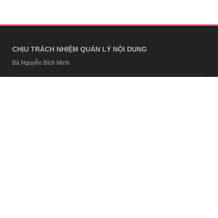
CHỊU TRÁCH NHIỆM QUẢN LÝ NỘI DUNG
Bà Nguyễn Bích Minh
TRỤ SỞ HÀ NỘI
Tầng 21, Tòa nhà Center Building, Hapulico Complex, Số 01, phố
Nguyễn Huy Tưởng, phường Thanh Xuân, thành phố Hà Nội
Email:
contact@afamily.vn |
Điện thoại:
024 7309 5555, máy lẻ 62.370
VPĐD TẠI TP.HCM
Tầng 4, Tòa nhà 123, số 127 Võ Văn Tần, Phường Xuân Hòa, TPHCM
Điện thoại:
028 7307 7979
Giấy phép thiết lập trang thông tin điện tử tổng hợp trên mạng số