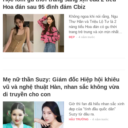
Hoa đán sau 95 đình đám Cbiz
Không ngoa khi nói rằng, Ngu
Thư Hân và Triệu Lộ Tư là 2
nàng tiểu Hoa đán có gu thời
trang trẻ trung và xịn mịn nhất…
ĐẸP
-
4 năm trước
Mẹ nữ thần Suzy: Giám đốc Hiệp hội khiêu
vũ và nghệ thuật Hàn, nhan sắc không vừa
di truyền cho con
Giờ thì fan đã hiểu nhan sắc xinh
đẹp của "tình đầu quốc dân"
Suzy từ đâu ra.
HẬU TRƯỜNG
-
4 năm trước