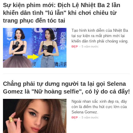
Sự kiện phim mới: Địch Lệ Nhiệt Ba 2 lần
khiến dân tình "lú lẫn" khi chơi chiêu từ
trang phục đến tóc tai
Tạo hình kinh diễm của Nhiệt Ba
tại sự kiện ra mắt phim mới lại
khiến dân tình phải choáng váng.
ĐẸP
-
5 năm trước
Chẳng phải tự dưng người ta lại gọi Selena
Gomez là "Nữ hoàng selfie", có lý do cả đấy!
Ngoài nhan sắc xinh đẹp ra, đây
còn là điểm thu hút cực lớn của
Selena Gomez.
ĐẸP
-
5 năm trước