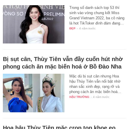
Trong số danh sách top 53 thí
sinh vào vòng chung kết Miss
Grand Vietnam 2022, ba cô nàng
là hot TikToker đình đám đang…
ĐẸP
-
4 năm trước
Bị sụt cân, Thùy Tiên vẫn đầy cuốn hút nhờ
phong cách ăn mặc biến hoá ở Bồ Đào Nha
Mặc dù bị sụt cân nhưng Hoa
hậu Thùy Tiên vẫn nổi bật nhờ
nhan sắc xinh đẹp, rạng rỡ và
phong cách ăn mặc biến hoá…
HẬU TRƯỜNG
-
4 năm trước
Hoa hậu Thùy Tiên mặc crop top khoe eo