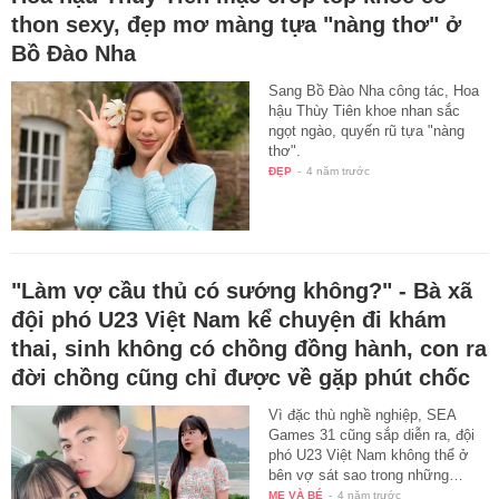
thon sexy, đẹp mơ màng tựa "nàng thơ" ở
Bồ Đào Nha
Sang Bồ Đào Nha công tác, Hoa
hậu Thùy Tiên khoe nhan sắc
ngọt ngào, quyến rũ tựa "nàng
thơ".
ĐẸP
-
4 năm trước
"Làm vợ cầu thủ có sướng không?" - Bà xã
đội phó U23 Việt Nam kể chuyện đi khám
thai, sinh không có chồng đồng hành, con ra
đời chồng cũng chỉ được về gặp phút chốc
Vì đặc thù nghề nghiệp, SEA
Games 31 cũng sắp diễn ra, đội
phó U23 Việt Nam không thể ở
bên vợ sát sao trong những…
MẸ VÀ BÉ
-
4 năm trước