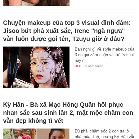
Chuyện makeup của top 3 visual đình đám:
Jisoo bứt phá xuất sắc, Irene "ngã ngựa"
vẫn luôn được gọi tên, Tzuyu giờ ở đâu?
Bạn nghĩ gì về style makeup của
3 cô gái đảm nhận vai trò "visual"
này?
ĐẸP
-
5 năm trước
Kỳ Hân - Bà xã Mạc Hồng Quân hồi phục
nhan sắc sau sinh lần 2, mặt mộc chăm con
vẫn đẹp không tì vết
Dù phải chăm sóc 2 con trai ở
nhà mùa dịch, nhưng Kỳ Hân vẫn