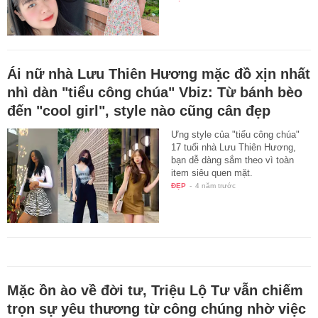
Ái nữ nhà Lưu Thiên Hương mặc đồ xịn nhất
nhì dàn "tiểu công chúa" Vbiz: Từ bánh bèo
đến "cool girl", style nào cũng cân đẹp
Ưng style của "tiểu công chúa"
17 tuổi nhà Lưu Thiên Hương,
bạn dễ dàng sắm theo vì toàn
item siêu quen mặt.
ĐẸP
-
4 năm trước
Mặc ồn ào về đời tư, Triệu Lộ Tư vẫn chiếm
trọn sự yêu thương từ công chúng nhờ việc