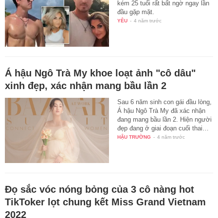
kém 25 tuổi rất bất ngờ ngay lần
đầu gặp mặt.
YÊU
-
4 năm trước
Á hậu Ngô Trà My khoe loạt ảnh "cô dâu"
xinh đẹp, xác nhận mang bầu lần 2
Sau 6 năm sinh con gái đầu lòng,
Á hậu Ngô Trà My đã xác nhận
đang mang bầu lần 2. Hiện người
đẹp đang ở giai đoạn cuối thai…
HẬU TRƯỜNG
-
4 năm trước
Đọ sắc vóc nóng bỏng của 3 cô nàng hot
TikToker lọt chung kết Miss Grand Vietnam
2022