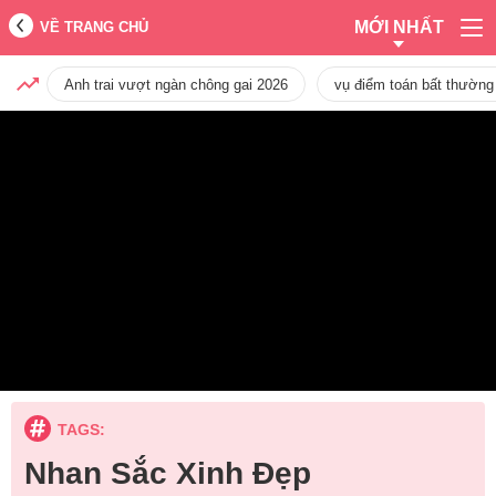
MỚI NHẤT
VỀ TRANG CHỦ
Anh trai vượt ngàn chông gai 2026
vụ điểm toán bất thường
TAGS:
Nhan Sắc Xinh Đẹp