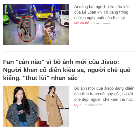
Ai cũng bất ngờ trước sắc vóc
của Lê Loan khi cô đang trong
những ngày cuối của thai kỳ.
MẸ VÀ BÉ
-
5 năm trước
Fan "cân não" vì bộ ảnh mới của Jisoo:
Người khen cổ điển kiêu sa, người chê quê
kiểng, "thụt lùi" nhan sắc
Bộ ảnh mới của Jisoo đang khiến
dân tình tranh cãi gay gắt, người
chê đẹp, người chê kém thu hút.
ĐẸP
-
5 năm trước