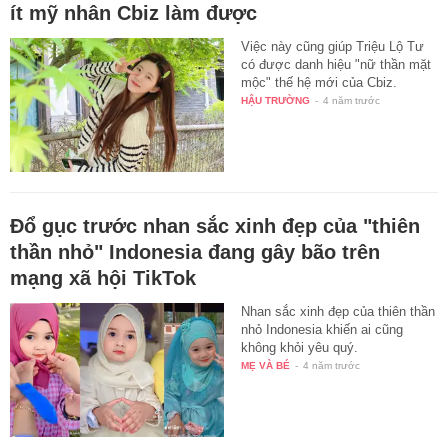
ít mỹ nhân Cbiz làm được
Việc này cũng giúp Triệu Lộ Tư
có được danh hiệu "nữ thần mặt
mộc" thế hệ mới của Cbiz.
HẬU TRƯỜNG
-
4 năm trước
Đổ gục trước nhan sắc xinh đẹp của "thiên
thần nhỏ" Indonesia đang gây bão trên
mạng xã hội TikTok
Nhan sắc xinh đẹp của thiên thần
nhỏ Indonesia khiến ai cũng
không khỏi yêu quý.
MẸ VÀ BÉ
-
4 năm trước