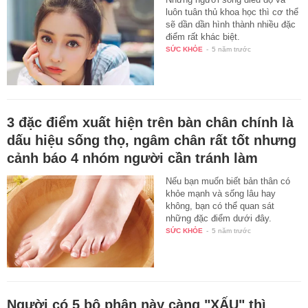
luôn tuân thủ khoa học thì cơ thể
sẽ dần dần hình thành nhiều đặc
điểm rất khác biệt.
SỨC KHỎE
-
5 năm trước
3 đặc điểm xuất hiện trên bàn chân chính là
dấu hiệu sống thọ, ngâm chân rất tốt nhưng
cảnh báo 4 nhóm người cần tránh làm
Nếu bạn muốn biết bản thân có
khỏe mạnh và sống lâu hay
không, bạn có thể quan sát
những đặc điểm dưới đây.
SỨC KHỎE
-
5 năm trước
Người có 5 bộ phận này càng "XẤU" thì