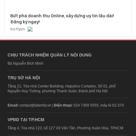
Bứt phá doanh thu Online, xây dựng uy tín lâu dài!
Đăng ký ngay!
bizfly.vn
CHỊU TRÁCH NHIỆM QUẢN LÝ NỘI DUNG
Bà Nguyễn Bích Minh
TRỤ SỞ HÀ NỘI
Tầng 21, Tòa nhà Center Building, Hapulico Complex, Số 01, phố
Nguyễn Huy Tưởng, phường Thanh Xuân, thành phố Hà Nội
Email:
contact@afamily.vn |
Điện thoại:
024 7309 5555, máy lẻ 62.370
VPĐD TẠI TP.HCM
Tầng 4, Tòa nhà 123, số 127 Võ Văn Tần, Phường Xuân Hòa, TPHCM