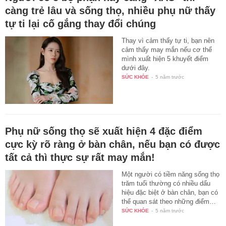
càng trẻ lâu và sống thọ, nhiều phụ nữ thấy
tự ti lại cố gắng thay đổi chúng
Thay vì cảm thấy tự ti, bạn nên
cảm thấy may mắn nếu cơ thể
mình xuất hiện 5 khuyết điểm
dưới đây.
SỨC KHỎE
-
5 năm trước
Phụ nữ sống thọ sẽ xuất hiện 4 đặc điểm
cực kỳ rõ ràng ở bàn chân, nếu bạn có được
tất cả thì thực sự rất may mắn!
Một người có tiềm năng sống thọ
trăm tuổi thường có nhiều dấu
hiệu đặc biệt ở bàn chân, bạn có
thể quan sát theo những điểm…
SỨC KHỎE
-
5 năm trước