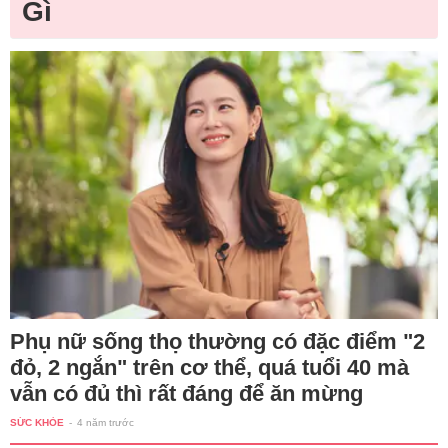
Gì
Phụ nữ sống thọ thường có đặc điểm "2
đỏ, 2 ngắn" trên cơ thể, quá tuổi 40 mà
vẫn có đủ thì rất đáng để ăn mừng
SỨC KHỎE
-
4 năm trước