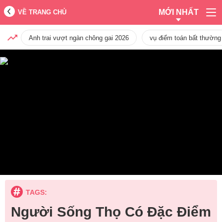
MỚI NHẤT
VỀ TRANG CHỦ
Anh trai vượt ngàn chông gai 2026
vụ điểm toán bất thường
TAGS:
Người Sống Thọ Có Đặc Điểm