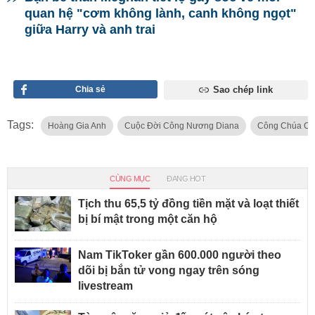
quan hệ "cơm không lành, canh không ngọt"
giữa Harry và anh trai
Chia sẻ
Sao chép link
Tags:
Hoàng Gia Anh
Cuộc Đời Công Nương Diana
Công Chúa Cha
CÙNG MỤC
ĐANG HOT
Tịch thu 65,5 tỷ đồng tiền mặt và loạt thiết
bị bí mật trong một căn hộ
Nam TikToker gần 600.000 người theo
dõi bị bắn tử vong ngay trên sóng
livestream