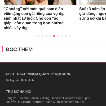
"Choáng" với món quà nam diễn
Suốt 3 năm ăn
viên tặng con gái riêng của vợ dịp
giữ dáng, ngư
sinh nhật 18 tuổi: Cho con "áo
sững sờ khi bá
giáp" còn quan trọng hơn những
chiếc váy đẹp
ĐỌC THÊM
CHỊU TRÁCH NHIỆM QUẢN LÝ NỘI DUNG
Bà Nguyễn Bích Minh
TRỤ SỞ HÀ NỘI
Tầng 21, Tòa nhà Center Building, Hapulico Complex, Số 01, phố
Nguyễn Huy Tưởng, phường Thanh Xuân, thành phố Hà Nội