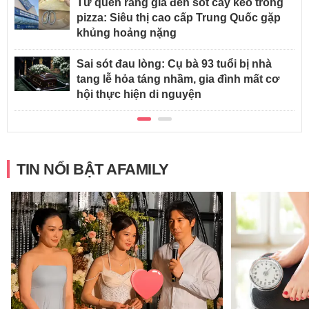
Từ quên răng giả đến sót cây kéo trong
pizza: Siêu thị cao cấp Trung Quốc gặp
khủng hoảng nặng
Sai sót đau lòng: Cụ bà 93 tuổi bị nhà
tang lễ hỏa táng nhầm, gia đình mất cơ
hội thực hiện di nguyện
TIN NỔI BẬT AFAMILY