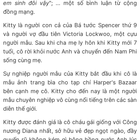
em sinh đôi vậy
"; ... một số bình luận từ cộng
đồng mạng.
Kitty là người con cả của Bá tước Spencer thứ 9
và người vợ đầu tiên Victoria Lockwoo, một cựu
người mẫu. Sau khi cha mẹ ly hôn khi Kitty mới 7
tuổi, cô rời khỏi nước Anh và chuyển đến Nam Phi
sống cùng mẹ.
Sự nghiệp người mẫu của Kitty bắt đầu khi cô là
mẫu ảnh trang bìa cho tạp chí Harper's Bazaar
bên cạnh mẹ cô. Kitty cho đến nay là một người
mẫu chuyên nghiệp vô cùng nổi tiếng trên các sàn
diễn thế giới.
Kitty được đánh giá là cô cháu gái giống với Công
nương Diana nhất, sở hữu vẻ đẹp ngọt ngào, đầy
quyến rũ không kém gì bông hồng nước Anh lúc