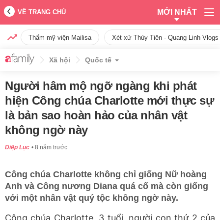
MỚI NHẤT
VỀ TRANG CHỦ
Thẩm mỹ viện Mailisa
Xét xử Thùy Tiên - Quang Linh Vlogs
Xã hội
Quốc tế
Người hâm mộ ngỡ ngàng khi phát
hiện Công chúa Charlotte mới thực sự
là bản sao hoàn hảo của nhân vật
không ngờ này
Diệp Lục
8 năm trước
Công chúa Charlotte không chỉ giống Nữ hoàng
Anh và Công nương Diana quá cố mà còn giống
với một nhân vật quý tộc không ngờ này.
Công chúa Charlotte, 3 tuổi, người con thứ 2 của