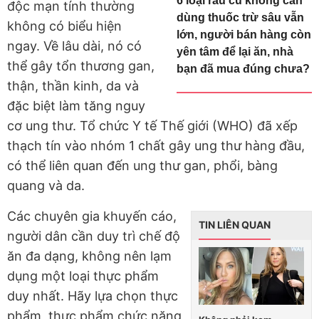
6 loại rau củ không cần
độc mạn tính thường
dùng thuốc trừ sâu vẫn
không có biểu hiện
lớn, người bán hàng còn
ngay. Về lâu dài, nó có
yên tâm để lại ăn, nhà
thể gây tổn thương gan,
bạn đã mua đúng chưa?
thận, thần kinh, da và
đặc biệt làm tăng nguy
cơ ung thư. Tổ chức Y tế Thế giới (WHO) đã xếp
thạch tín vào nhóm 1 chất gây ung thư hàng đầu,
có thể liên quan đến ung thư gan, phổi, bàng
quang và da.
Các chuyên gia khuyến cáo,
TIN LIÊN QUAN
người dân cần duy trì chế độ
ăn đa dạng, không nên lạm
dụng một loại thực phẩm
duy nhất. Hãy lựa chọn thực
phẩm, thực phẩm chức năng