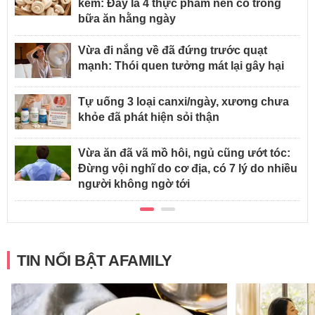
kẽm: Đây là 4 thực phẩm nên có trong
bữa ăn hằng ngày
Vừa đi nắng về đã đứng trước quạt
mạnh: Thói quen tưởng mát lại gây hại
Tự uống 3 loại canxi/ngày, xương chưa
khỏe đã phát hiện sỏi thận
Vừa ăn đã vã mồ hôi, ngủ cũng ướt tóc:
Đừng vội nghĩ do cơ địa, có 7 lý do nhiều
người không ngờ tới
TIN NỔI BẬT AFAMILY