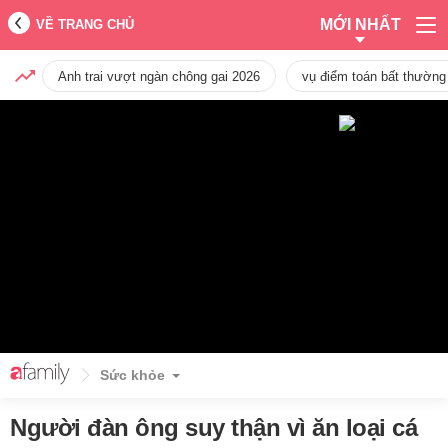
MỚI NHẤT
VỀ TRANG CHỦ
Anh trai vượt ngàn chông gai 2026
vụ điểm toán bất thường
Sức khỏe
Người đàn ông suy thận vì ăn loại cá