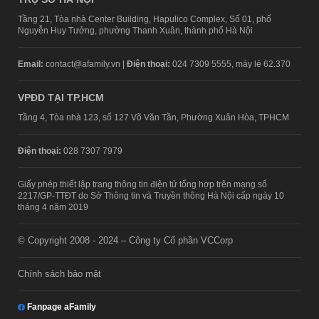
Tầng 21, Tòa nhà Center Building, Hapulico Complex, Số 01, phố
Nguyễn Huy Tưởng, phường Thanh Xuân, thành phố Hà Nội
Email:
contact@afamily.vn |
Điện thoại:
024 7309 5555, máy lẻ 62.370
VPĐD TẠI TP.HCM
Tầng 4, Tòa nhà 123, số 127 Võ Văn Tần, Phường Xuân Hòa, TPHCM
Điện thoại:
028 7307 7979
Giấy phép thiết lập trang thông tin điện tử tổng hợp trên mạng số
2217/GP-TTĐT do Sở Thông tin và Truyền thông Hà Nội cấp ngày 10
tháng 4 năm 2019
© Copyright 2008 - 2024 – Công ty Cổ phần VCCorp
Chính sách bảo mật
Fanpage aFamily