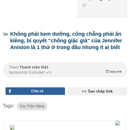
Không phải kem dưỡng, cũng chẳng phải ăn
kiêng, bí quyết "chống giặc già" của Jennifer
Aniston là 1 thứ ở trong đầu nhưng ít ai biết
Theo
Thanh niên Việt
Copy link
18/09/2025 11:09 (GMT +7)
Chia sẻ
Sao chép link
Tags:
Suy Thận Nặng