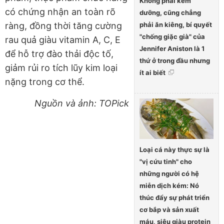
Không phải kem
có chứng nhận an toàn rõ
dưỡng, cũng chẳng
phải ăn kiêng, bí quyết
ràng, đồng thời tăng cường
"chống giặc già" của
rau quả giàu vitamin A, C, E
Jennifer Aniston là 1
để hỗ trợ đào thải độc tố,
thứ ở trong đầu nhưng
giảm rủi ro tích lũy kim loại
ít ai biết
nặng trong cơ thể.
Nguồn và ảnh: TOPick
Loại cá này thực sự là
"vị cứu tinh" cho
những người có hệ
miễn dịch kém: Nó
thúc đẩy sự phát triển
cơ bắp và sản xuất
máu, siêu giàu protein