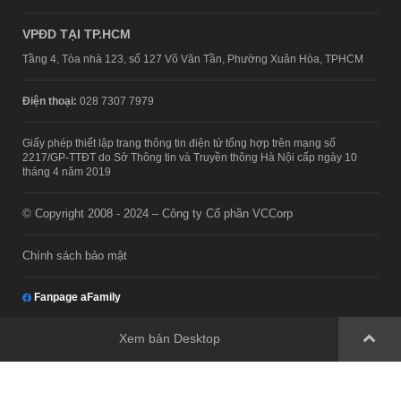
VPĐD TẠI TP.HCM
Tầng 4, Tòa nhà 123, số 127 Võ Văn Tần, Phường Xuân Hòa, TPHCM
Điện thoại:
028 7307 7979
Giấy phép thiết lập trang thông tin điện tử tổng hợp trên mạng số
2217/GP-TTĐT do Sở Thông tin và Truyền thông Hà Nội cấp ngày 10
tháng 4 năm 2019
© Copyright 2008 - 2024 – Công ty Cổ phần VCCorp
Chính sách bảo mật
Fanpage aFamily
Xem bản Desktop