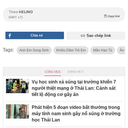
Theo
HELINO
Copy link
(GMT +7)
Chia sẻ
Sao chép link
Tags:
Anh Em Song Sinh
Khiêu Dâm Trẻ Em
Mãn Hạn Tù
Án C
CÙNG MỤC
ĐANG HOT
Vụ học sinh xả súng tại trường khiến 7
người thiệt mạng ở Thái Lan: Cảnh sát
tiết lộ động cơ gây án
Phát hiện 5 đoạn video bất thường trong
máy tính nam sinh gây nổ súng ở trường
học Thái Lan