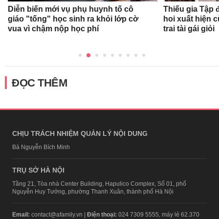
Diễn biến mới vụ phụ huynh tố cô
Thiếu gia Tập
giáo "tống" học sinh ra khỏi lớp cờ
hoi xuất hiện 
vua vì chậm nộp học phí
trai tài gái giỏi
ĐỌC THÊM
CHỊU TRÁCH NHIỆM QUẢN LÝ NỘI DUNG
Bà Nguyễn Bích Minh
TRỤ SỞ HÀ NỘI
Tầng 21, Tòa nhà Center Building, Hapulico Complex, Số 01, phố
Nguyễn Huy Tưởng, phường Thanh Xuân, thành phố Hà Nội
Email:
contact@afamily.vn |
Điện thoại:
024 7309 5555, máy lẻ 62.370