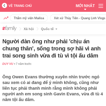
MỚI NHẤT
VỀ TRANG CHỦ
Thẩm mỹ viện Mailisa
Xét xử Thùy Tiên - Quang Linh Vlogs
Xã hội
Quốc tế
Người đàn ông như phải 'chịu án
chung thân', sống trong sợ hãi vì anh
trai song sinh vừa đi tù vì tội ấu dâm
DUY VU
7 năm trước
Ông Owen Evans thường xuyên nhìn trước ngó
sau xem có ai đang để ý mình không, cũng như
liên tục phải thanh minh rằng mình không phải
người anh em song sinh Gavin Evans, vừa đi tù 4
năm tội ấu dâm.