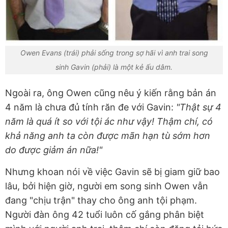
Owen Evans (trái) phải sống trong sợ hãi vì anh trai song
sinh Gavin (phải) là một kẻ ấu dâm.
Ngoài ra, ông Owen cũng nêu ý kiến rằng bản án
4 năm là chưa đủ tính răn đe với Gavin:
"Thật sự 4
năm là quá ít so với tội ác như vậy! Thậm chí, có
khả năng anh ta còn được mãn hạn tù sớm hơn
do được giảm án nữa!"
Nhưng khoan nói về việc Gavin sẽ bị giam giữ bao
lâu, bởi hiện giờ, người em song sinh Owen vẫn
đang "chịu trận" thay cho ông anh tội phạm.
Người đàn ông 42 tuổi luôn cố gắng phân biệt