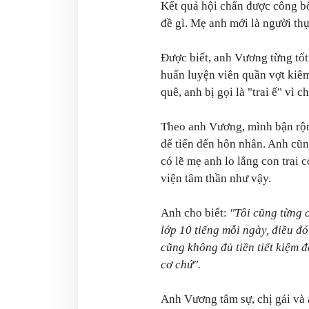
Kết quả hội chẩn được công bố
đề gì. Mẹ anh mới là người th
Được biết, anh Vương từng tố
huấn luyện viên quần vợt kiê
quê, anh bị gọi là "trai ế" vì c
Theo anh Vương, mình bận rộn
để tiến đến hôn nhân. Anh cũn
có lẽ mẹ anh lo lắng con trai 
viện tâm thần như vậy.
Anh cho biết:
"Tôi cũng từng 
lớp 10 tiếng mỗi ngày, điều đó
cũng không đủ tiền tiết kiệm đ
cơ chứ".
Anh Vương tâm sự, chị gái và a