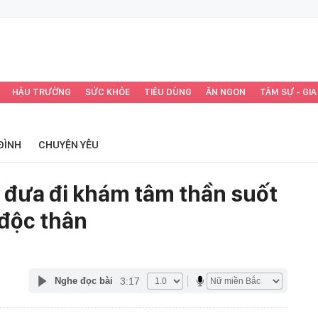
HẬU TRƯỜNG
SỨC KHỎE
TIÊU DÙNG
ĂN NGON
TÂM SỰ - GIA
ĐÌNH
CHUYỆN YÊU
 đưa đi khám tâm thần suốt
 độc thân
3:17
Nghe đọc bài