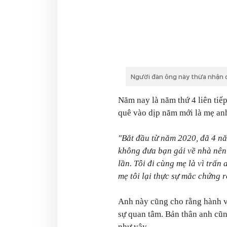
Người đàn ông này thừa nhận đ
Năm nay là năm thứ 4 liên tiế
quê vào dịp năm mới là mẹ anh
"Bắt đầu từ năm 2020, đã 4 nă
không đưa bạn gái về nhà nên 
lần. Tôi đi cùng mẹ là vì trấn
mẹ tôi lại thực sự mắc chứng r
Anh này cũng cho rằng hành v
sự quan tâm. Bản thân anh cũn
như vậy.