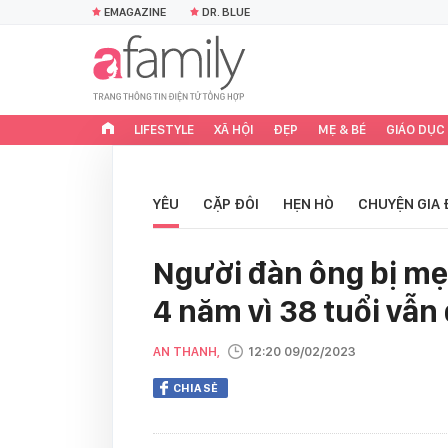
EMAGAZINE
DR. BLUE
LIFESTYLE
XÃ HỘI
ĐẸP
MẸ & BÉ
GIÁO DỤC
YÊU
CẶP ĐÔI
HẸN HÒ
CHUYỆN GIA 
Người đàn ông bị mẹ
4 năm vì 38 tuổi vẫn
AN THANH,
12:20 09/02/2023
CHIA SẺ