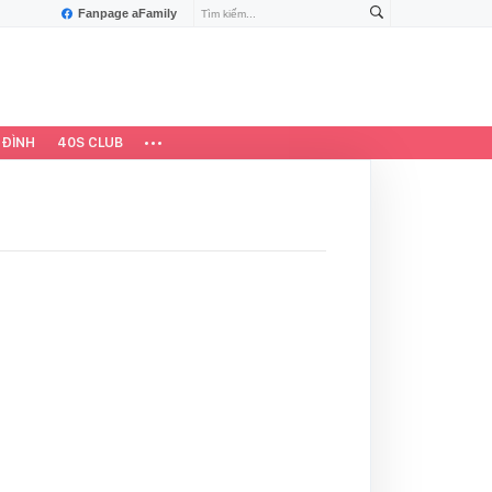
Fanpage aFamily
 ĐÌNH
40S CLUB