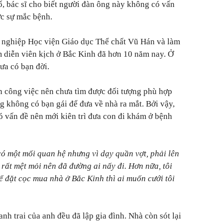
, bác sĩ cho biết người đàn ông này không có vấn
ực sự mắc bệnh.
t nghiệp Học viện Giáo dục Thể chất Vũ Hán và làm
m diễn viên kịch ở Bắc Kinh đã hơn 10 năm nay. Ở
hưa có bạn đời.
 công việc nên chưa tìm được đối tượng phù hợp
g không có bạn gái để đưa về nhà ra mắt. Bởi vậy,
có vấn đề nên mới kiên trì đưa con đi khám ở bệnh
có một mối quan hệ nhưng vì dạy quần vợt, phải lên
 rất mệt mỏi nên đã đường ai nấy đi. Hơn nữa, tôi
ể đặt cọc mua nhà ở Bắc Kinh thì ai muốn cưới tôi
nh trai của anh đều đã lập gia đình. Nhà còn sót lại