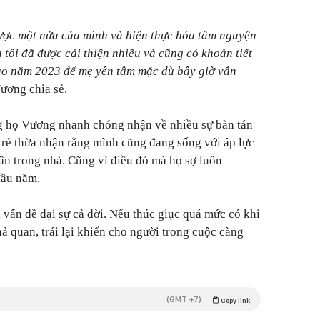
được một nửa của mình và hiện thực hóa tâm nguyện
 tôi đã được cải thiện nhiều và cũng có khoản tiết
vào năm 2023 để mẹ yên tâm mặc dù bây giờ vẫn
Vương chia sẻ.
g họ Vương nhanh chóng nhận về nhiều sự bàn tán
 trẻ thừa nhận rằng mình cũng đang sống với áp lực
hân trong nhà. Cũng vì điều đó mà họ sợ luôn
đầu năm.
à vấn đề đại sự cả đời. Nếu thúc giục quá mức có khi
ả quan, trái lại khiến cho người trong cuộc càng
(GMT +7)
Copy link