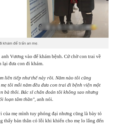
i khám để trấn an mẹ.
p anh Vương vào để khám bệnh. Cứ chờ con trai về
 lại đưa con đi khám.
m liên tiếp như thế này rồi. Năm nào tôi cũng
mẹ tôi mỗi năm đều đưa con trai đi bệnh viện một
 an bà thôi. Bác sĩ chẩn đoán tôi không sao nhưng
ối loạn tâm thần",
anh nói.
i của mẹ mình tuy phóng đại nhưng cũng là bày tỏ
g thấy bản thân có lỗi khi khiến cho mẹ lo lắng đến