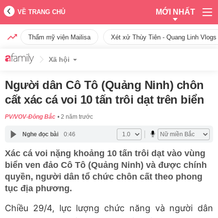
MỚI NHẤT
VỀ TRANG CHỦ
Thẩm mỹ viện Mailisa
Xét xử Thùy Tiên - Quang Linh Vlogs
Xã hội
Người dân Cô Tô (Quảng Ninh) chôn
cất xác cá voi 10 tấn trôi dạt trên biển
PV/VOV-Đông Bắc
2 năm trước
Nghe đọc bài
0:46
Xác cá voi nặng khoảng 10 tấn trôi dạt vào vùng
biển ven đảo Cô Tô (Quảng Ninh) và được chính
quyền, người dân tổ chức chôn cất theo phong
tục địa phương.
Chiều 29/4, lực lượng chức năng và người dân