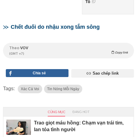
Tô
Chết đuối do nhậu xong tắm sông
Theo
VOV
Copy link
(GMT +7)
Chia sẻ
Sao chép link
Tags:
Xác Cá Voi
Tin Nóng Mỗi Ngày
CÙNG MỤC
ĐANG HOT
Trao giọt máu hồng: Chạm vạn trái tim,
lan tỏa tình người