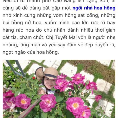
Nếu đi từ thành phố Cao Bằng lên Lạng Sơn, ai
cũng sẽ dễ dàng bắt gặp một
ngôi nhà hoa hồng
nhỏ xinh cùng những vòm hồng sát cổng, những
bụi hồng nở hoa, vườn mình cao lớn rực rỡ hay
hàng rào hoa do chủ nhân dành nhiều thời gian
cắt tỉa, chăm chút. Chị Tuyết Mai vốn là người nhẹ
nhàng, lãng mạn và yêu say đắm vẻ đẹp quyến rũ,
ngọt ngào của hoa hồng.