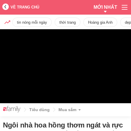
MỚI NHẤT
VỀ TRANG CHỦ
tin nóng mỗi ngày
thời trang
Hoàng gia Anh
dẹp
Tiêu dùng
Mua sắm
Ngôi nhà hoa hồng thơm ngát và rực