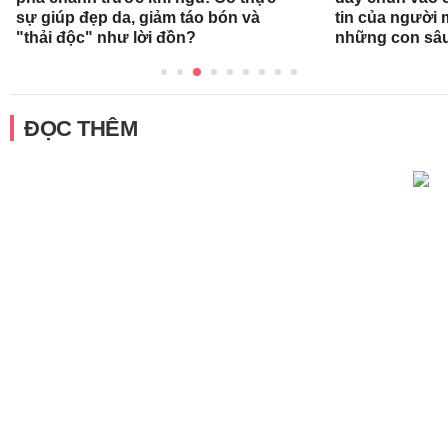
sự giúp đẹp da, giảm táo bón và
tin của người
"thải độc" như lời đồn?
những con sâ
ĐỌC THÊM