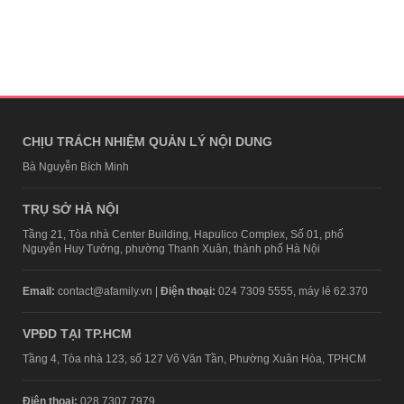
CHỊU TRÁCH NHIỆM QUẢN LÝ NỘI DUNG
Bà Nguyễn Bích Minh
TRỤ SỞ HÀ NỘI
Tầng 21, Tòa nhà Center Building, Hapulico Complex, Số 01, phố
Nguyễn Huy Tưởng, phường Thanh Xuân, thành phố Hà Nội
Email:
contact@afamily.vn |
Điện thoại:
024 7309 5555, máy lẻ 62.370
VPĐD TẠI TP.HCM
Tầng 4, Tòa nhà 123, số 127 Võ Văn Tần, Phường Xuân Hòa, TPHCM
Điện thoại:
028 7307 7979