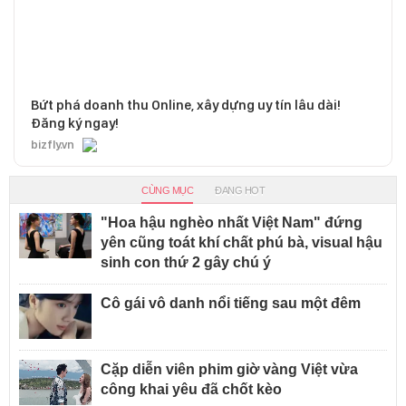
Bứt phá doanh thu Online, xây dựng uy tín lâu dài!
Đăng ký ngay!
bizfly.vn
CÙNG MỤC
ĐANG HOT
"Hoa hậu nghèo nhất Việt Nam" đứng
yên cũng toát khí chất phú bà, visual hậu
sinh con thứ 2 gây chú ý
Cô gái vô danh nổi tiếng sau một đêm
Cặp diễn viên phim giờ vàng Việt vừa
công khai yêu đã chốt kèo