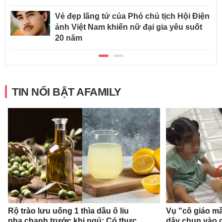
Vẻ đẹp lãng tử của Phó chủ tịch Hội Điện
ảnh Việt Nam khiến nữ đại gia yêu suốt
20 năm
TIN NỔI BẬT AFAMILY
Rộ trào lưu uống 1 thìa dầu ô liu
Vụ "cô giáo mầ
pha chanh trước khi ngủ: Có thực
dây chun vào c