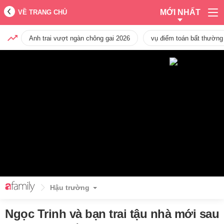
MỚI NHẤT
VỀ TRANG CHỦ
Anh trai vượt ngàn chông gai 2026
vụ điểm toán bất thường
Hậu trường
Ngọc Trinh và bạn trai tậu nhà mới sau