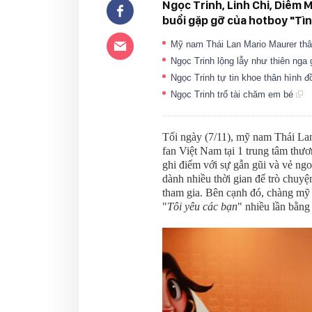
Ngọc Trinh, Linh Chi, Diễm 
buổi gặp gỡ của hotboy "Tìn
Mỹ nam Thái Lan Mario Maurer thâ
Ngọc Trinh lộng lẫy như thiên nga
Ngọc Trinh tự tin khoe thân hình 
Ngọc Trinh trổ tài chăm em bé
Tối ngày (7/11), mỹ nam Thái L
fan Việt Nam tại 1 trung tâm th
ghi điểm với sự gẫn gũi và vẻ ngo
dành nhiều thời gian để trò chuy
tham gia. Bên cạnh đó, chàng mỹ 
"
Tôi yêu các bạn
" nhiều lần bằng 