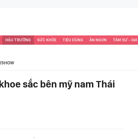
HẬU TRƯỜNG
SỨC KHỎE
TIÊU DÙNG
ĂN NGON
TÂM SỰ - GIA
/SHOW
i khoe sắc bên mỹ nam Thái