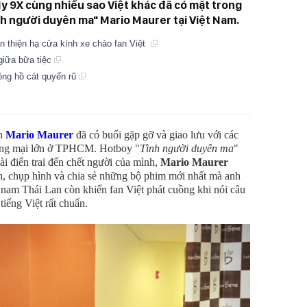
My 9X cùng nhiều sao Việt khác đã có mặt trong
h người duyên ma" Mario Maurer tại Việt Nam.
n thiện hạ cửa kính xe chào fan Việt
 giữa bữa tiệc
đồng hồ cát quyến rũ
an
Mario Maurer
đã có buổi gặp gỡ và giao lưu với các
ương mại lớn ở TPHCM. Hotboy "
Tình người duyên ma
"
ài điển trai đến chết người của mình,
Mario Maurer
ện, chụp hình và chia sẻ những bộ phim mới nhất mà anh
nam Thái Lan còn khiến fan Việt phát cuồng khi nói câu
tiếng Việt rất chuẩn.