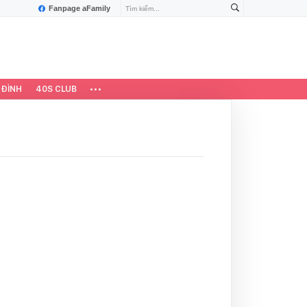
Fanpage aFamily
 ĐÌNH
40S CLUB