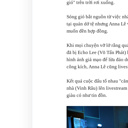
gió" trên trời rơi xuống.
Sóng gió bắt nguồn từ việc nh
tại quán dở tệ nhưng Anna Lê
muốn đền hợp đồng.
Khi mọi chuyện vỡ lở rằng qu
đã bị Echo Lee (Võ Tấn Phát) 
hình ảnh giả mạo để lừa đảo dư
công kích, Anna Lê cũng live
Kết quả cuộc đấu tố nhau "căn
nhà (Vinh Râu) lên livestream
giàu có như tin đồn.