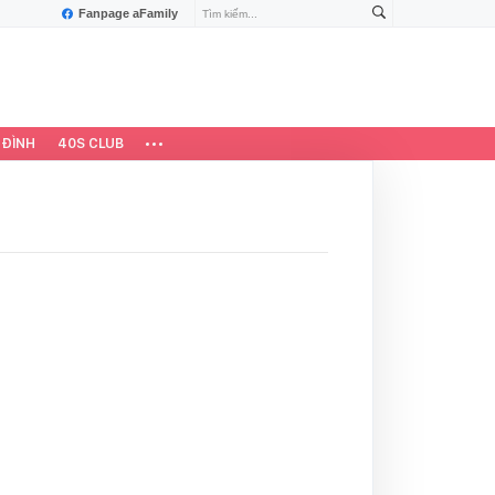
Fanpage aFamily
 ĐÌNH
40S CLUB