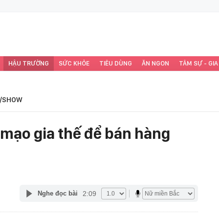
HẬU TRƯỜNG
SỨC KHỎE
TIÊU DÙNG
ĂN NGON
TÂM SỰ - GIA
/SHOW
mạo gia thế để bán hàng
2:09
Nghe đọc bài