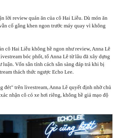
ận lời review quán ăn của cô Hai Liễu. Dù món ăn
 vẫn cố gắng khen ngon trước máy quay vì không
án cô Hai Liễu không hề ngon như review, Anna Lê
livestream bóc phốt, tố Anna Lê từ lâu đã xây dựng
 luận. Vốn sẵn tính cách sẵn sàng đáp trả khi bị
stream thách thức ngược Echo Lee.
g đét" trên livestream, Anna Lê quyết định nhờ chủ
 xác nhận cô có xe hơi riêng, không hề giả mạo độ