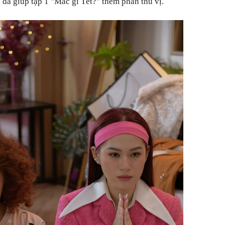
đã giúp tập 1 "Mắc gì Tết?" thêm phần thú vị.