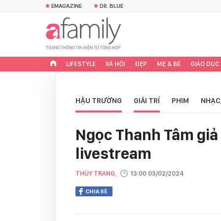
EMAGAZINE
DR. BLUE
LIFESTYLE
XÃ HỘI
ĐẸP
MẸ & BÉ
GIÁO DỤC
HẬU TRƯỜNG
GIẢI TRÍ
PHIM
NHẠC
Ngọc Thanh Tâm giả 
livestream
THÙY TRANG,
13:00 03/02/2024
CHIA SẺ