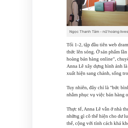
Ngọc Thanh Tâm - nữ hoàng live
Tối 1-2, tập đầu tiên web dr
thức lên sóng. Ở sản phẩm lầ
hoàng bán hàng online", chuyê
Anna Lê xây dựng hình ảnh là 
xuất hiện sang chảnh, sống tr
Tuy nhiên, đây chỉ là "bức bì
nhằm phục vụ việc bán hàng o
Thực tế, Anna Lê vẫn ở nhà thu
những gì cô thể hiện cho dư l
thế, cộng với tính cách khá k