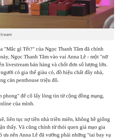
stream
ama "Mắc gì Tết?" của Ngọc Thanh Tâm đã chính
n này, Ngọc Thanh Tâm vào vai Anna Lê - một "nữ
n livestream bán hàng và chốt đơn số lượng lớn.
người có gia thế giàu có, đồ hiệu chất đầy nhà,
ong căn penthouse triệu đô.
nh phong" để cô lấy lòng tin từ cộng đồng mạng,
nline của mình.
ê, liên tục nợ tiền nhà triền miên, không hề giống
uận thấy. Và cũng chính từ thói quen giả mạo gia
hó ưa nên Anna Lê đã vướng phải những "tai bay vạ