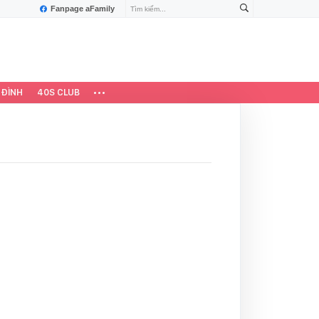
Fanpage aFamily
 ĐÌNH
40S CLUB