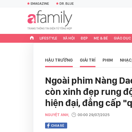
EMAGAZINE
DR. BLUE
LIFESTYLE
XÃ HỘI
ĐẸP
MẸ & BÉ
GIÁO DỤC
HẬU TRƯỜNG
GIẢI TRÍ
PHIM
NHẠC
Ngoài phim Nàng Da
còn xinh đẹp rung độ
hiện đại, đẳng cấp "
NGUYỆT ANH,
00:00 29/07/2025
CHIA SẺ