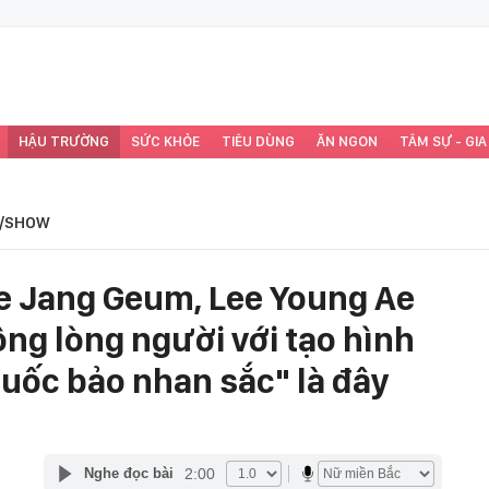
HẬU TRƯỜNG
SỨC KHỎE
TIÊU DÙNG
ĂN NGON
TÂM SỰ - GIA
/SHOW
e Jang Geum, Lee Young Ae
ng lòng người với tạo hình
quốc bảo nhan sắc" là đây
2:00
Nghe đọc bài