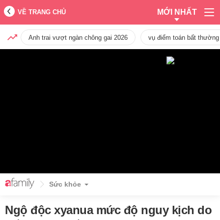
MỚI NHẤT
VỀ TRANG CHỦ
Anh trai vượt ngàn chông gai 2026
vụ điểm toán bất thường
Sức khỏe
Ngộ độc xyanua mức độ nguy kịch do