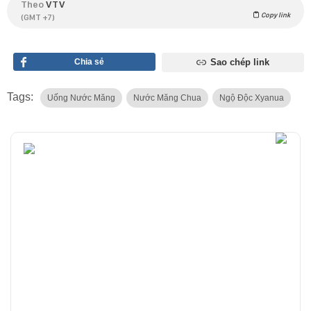
Theo
VTV
Copy link
(GMT +7)
Chia sẻ
Sao chép link
Tags:
Uống Nước Măng
Nước Măng Chua
Ngộ Độc Xyanua