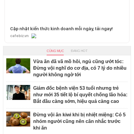
Cập nhật kiến thức kinh doanh mỗi ngày, tải ngay!
cafebiz.vn
CÙNG MỤC
ĐANG HOT
Vừa ăn đã vã mồ hôi, ngủ cũng ướt tóc:
Đừng vội nghĩ do cơ địa, có 7 lý do nhiều
người không ngờ tới
Giám đốc bệnh viện 53 tuổi nhưng trẻ
như mới 35 tiết lộ bí quyết chống lão hóa:
Bắt đầu càng sớm, hiệu quả càng cao
Đừng vội ăn kiwi khi bị nhiệt miệng: Có 5
nhóm người cũng nên cân nhắc trước
khi ăn