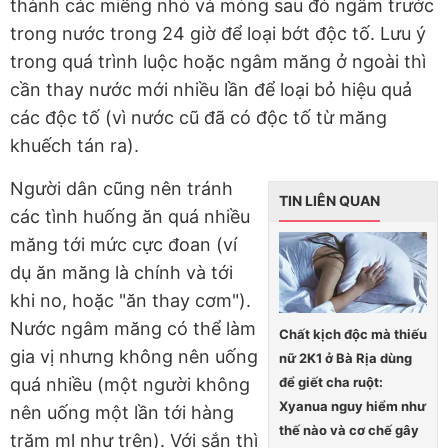
thành các miếng nhỏ và mỏng sau đó ngâm trước
trong nước trong 24 giờ để loại bớt độc tố. Lưu ý
trong quá trình luộc hoặc ngâm măng ở ngoài thì
cần thay nước mới nhiều lần để loại bỏ hiệu quả
các độc tố (vì nước cũ đã có độc tố từ măng
khuếch tán ra).
Người dân cũng nên tránh
TIN LIÊN QUAN
các tình huống ăn quá nhiều
măng tới mức cực đoan (ví
dụ ăn măng là chính và tới
khi no, hoặc "ăn thay cơm").
Nước ngâm măng có thể làm
Chất kịch độc mà thiếu
gia vị nhưng không nên uống
nữ 2K1 ở Bà Rịa dùng
để giết cha ruột:
quá nhiều (một người không
Xyanua nguy hiểm như
nên uống một lần tới hàng
thế nào và cơ chế gây
trăm ml như trên). Với sắn thì