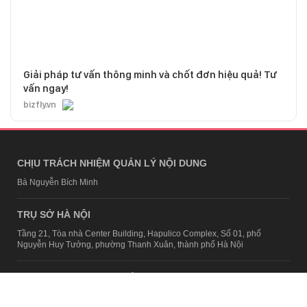
Giải pháp tư vấn thông minh và chốt đơn hiệu quả! Tư
vấn ngay!
bizfly.vn
CHỊU TRÁCH NHIỆM QUẢN LÝ NỘI DUNG
Bà Nguyễn Bích Minh
TRỤ SỞ HÀ NỘI
Tầng 21, Tòa nhà Center Building, Hapulico Complex, Số 01, phố
Nguyễn Huy Tưởng, phường Thanh Xuân, thành phố Hà Nội
Email:
contact@afamily.vn |
Điện thoại:
024 7309 5555, máy lẻ 62.370