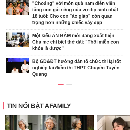
"Choáng" với món quà nam diễn viên
tặng con gái riêng của vợ dịp sinh nhật
18 tuổi: Cho con "áo giáp" còn quan
trọng hơn những chiếc váy đẹp
Một kiểu ĂN BÁM mới đang xuất hiện -
Cha mẹ chỉ biết thở dài: "Thôi miễn con
khỏe là được"
Bộ GD&ĐT hướng dẫn tổ chức thi lại tốt
nghiệp tại điểm thi THPT Chuyên Tuyên
Quang
TIN NỔI BẬT AFAMILY