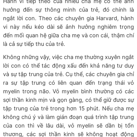
Hành vi tiếp theo của nhiều cha mẹ có thể ảnh
hưởng đến sự thông minh của trẻ, đó chính là
ngắt lời con. Theo các chuyên gia Harvard, hành
vi này nếu kéo dài sẽ ảnh hưởng nghiêm trọng
đến mối quan hệ giữa cha mẹ và con cái, thậm chí
là cả sự tiếp thu của trẻ.
Không những vậy, việc cha mẹ thường xuyên ngắt
lời con có thể tác động xấu đến khả năng tư duy
và sự tập trung của trẻ. Cụ thể, các chuyên gia chỉ
ra sự tập trung có liên quan đến trạng thái vỏ
myelin trong não. Vỏ myelin bình thường có các
sợi thần kinh mịn và gọn gàng, có thể giữ được sự
tập trung của trẻ trong hơn 15 phút. Nếu cha mẹ
không chú ý và làm gián đoạn quá trình tập trung
của con thì về lâu dài, vỏ myelin sẽ dần bị tổn
thương, các sợi thần kinh sẽ không hoạt động