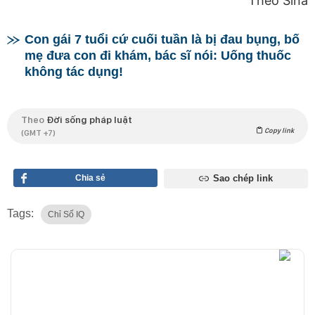
Theo Sina
Con gái 7 tuổi cứ cuối tuần là bị đau bụng, bố
mẹ đưa con đi khám, bác sĩ nói: Uống thuốc
không tác dụng!
Theo
Đời sống pháp luật
Copy link
(GMT +7)
Chia sẻ
Sao chép link
Tags:
Chỉ Số IQ