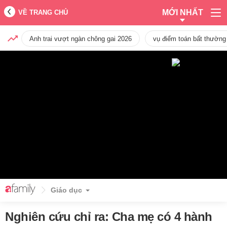
MỚI NHẤT
VỀ TRANG CHỦ
Anh trai vượt ngàn chông gai 2026
vụ điểm toán bất thường
Giáo dục
Nghiên cứu chỉ ra: Cha mẹ có 4 hành