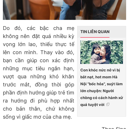
Do đó, các bậc cha mẹ
TIN LIÊN QUAN
không nên đặt quá nhiều kỳ
vọng lớn lao, thiếu thực tế
lên con mình. Thay vào đó,
bạn cần giúp con xác định
những mục tiêu ngắn hạn,
Con khóc nức nở vì bị
vượt qua những khó khăn
bắt nạt, hot mom Hà
Nội "bốc hỏa", suýt làm
trước mắt, đồng thời góp
lớn chuyện: Người
phần định hướng giúp trẻ tìm
chồng có cách hành xử
ra hướng đi phù hợp nhất
quá tuyệt vời
cho bản thân, chứ không
sống vì giấc mơ của cha mẹ.