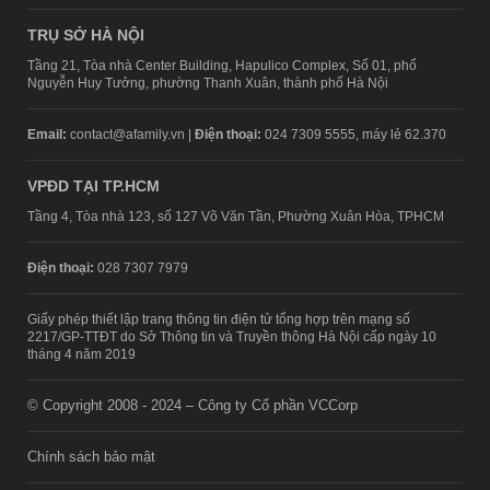
TRỤ SỞ HÀ NỘI
Tầng 21, Tòa nhà Center Building, Hapulico Complex, Số 01, phố
Nguyễn Huy Tưởng, phường Thanh Xuân, thành phố Hà Nội
Email:
contact@afamily.vn |
Điện thoại:
024 7309 5555, máy lẻ 62.370
VPĐD TẠI TP.HCM
Tầng 4, Tòa nhà 123, số 127 Võ Văn Tần, Phường Xuân Hòa, TPHCM
Điện thoại:
028 7307 7979
Giấy phép thiết lập trang thông tin điện tử tổng hợp trên mạng số
2217/GP-TTĐT do Sở Thông tin và Truyền thông Hà Nội cấp ngày 10
tháng 4 năm 2019
© Copyright 2008 - 2024 – Công ty Cổ phần VCCorp
Chính sách bảo mật