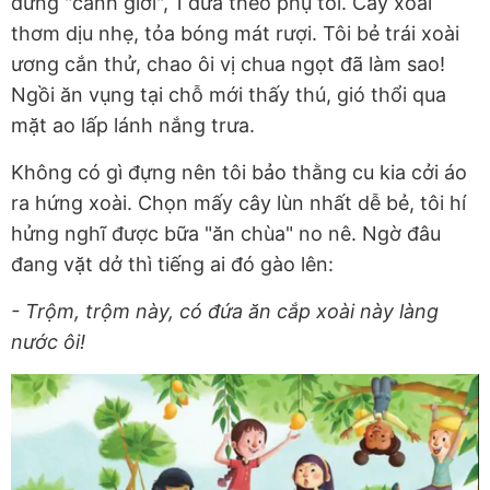
đứng "cảnh giới", 1 đứa theo phụ tôi. Cây xoài
thơm dịu nhẹ, tỏa bóng mát rượi. Tôi bẻ trái xoài
ương cắn thử, chao ôi vị chua ngọt đã làm sao!
Ngồi ăn vụng tại chỗ mới thấy thú, gió thổi qua
mặt ao lấp lánh nắng trưa.
Không có gì đựng nên tôi bảo thằng cu kia cởi áo
ra hứng xoài. Chọn mấy cây lùn nhất dễ bẻ, tôi hí
hửng nghĩ được bữa "ăn chùa" no nê. Ngờ đâu
đang vặt dở thì tiếng ai đó gào lên:
- Trộm, trộm này, có đứa ăn cắp xoài này làng
nước ôi!