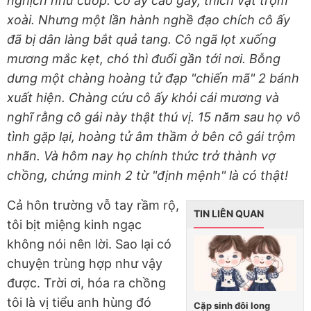
nghịch như cướp. Cô ấy cao gầy, thích vặt trộm
xoài. Nhưng một lần hành nghề đạo chích cô ấy
đã bị dân làng bắt quả tang. Cô ngã lọt xuống
mương mắc kẹt, chó thì đuổi gần tới nơi. Bỗng
dưng một chàng hoàng tử đạp "chiến mã" 2 bánh
xuất hiện. Chàng cứu cô ấy khỏi cái mương và
nghĩ rằng cô gái này thật thú vị. 15 năm sau họ vô
tình gặp lại, hoàng tử âm thầm ở bên cô gái trộm
nhãn. Và hôm nay họ chính thức trở thành vợ
chồng, chứng minh 2 từ "định mệnh" là có thật!
Cả hôn trường vỗ tay rầm rộ,
TIN LIÊN QUAN
tôi bịt miệng kinh ngạc
không nói nên lời. Sao lại có
chuyện trùng hợp như vậy
được. Trời ơi, hóa ra chồng
tôi là vị tiểu anh hùng đó
Cặp sinh đôi long