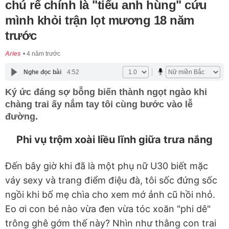
chú rể chính là "tiểu anh hùng" cứu
mình khỏi trận lọt mương 18 năm
trước
Aries
4 năm trước
Nghe đọc bài
4:52
Ký ức đáng sợ bỗng biến thành ngọt ngào khi
chàng trai ấy nắm tay tôi cùng bước vào lễ
đường.
Phi vụ trộm xoài liều lĩnh giữa trưa nắng
Đến bây giờ khi đã là một phụ nữ U30 biết mặc
váy sexy và trang điểm điệu đà, tôi sốc đứng sốc
ngồi khi bố mẹ chìa cho xem mớ ảnh cũ hồi nhỏ.
Eo ơi con bé nào vừa đen vừa tóc xoăn "phi dê"
trông ghê gớm thế này? Nhìn như thằng con trai