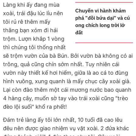
Làng khi ấy đang mùa
Chuyến vi hành khám
xoài, trái đậu lúc lỉu nên
phá "đồi bứa dại" và cú
tôi rủ rê thêm mấy
ong chích long trời lở
thằng bạn xóm đi hái
đất
trộm. Lượn khắp 1 vòng
thì chúng tôi thống nhất
sẽ trộm vườn của bà Bún. Bởi vườn bà không có ai
trông, quả cũng chín sớm nhất. Tuy nhiên cái
vườn này thiết kế hơi hiểm, giữa là ao cá to đùng
hình vuông, xung quanh là mấy chục cây xoài già.
Lại còn đào thêm một cái mương nước bao quanh
4 hàng cây, muốn sờ tay vào trái xoài cũng "trèo
đèo lội suối" khổ ra phết!
Đám trẻ làng ấy tôi lớn nhất, 10 tuổi đã cao lêu
đêu nên được giao nhiệm vụ vặt xoài. 2 đứa khác