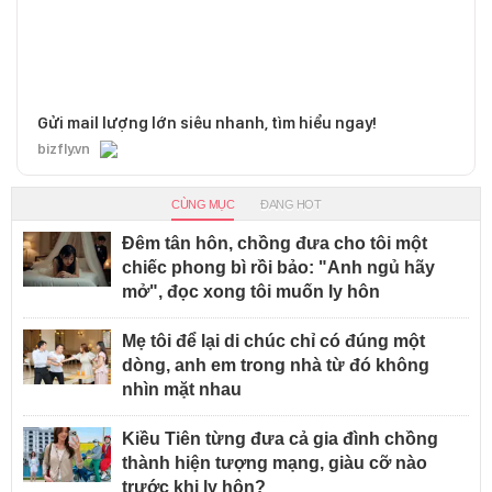
Gửi mail lượng lớn siêu nhanh, tìm hiểu ngay!
bizfly.vn
CÙNG MỤC
ĐANG HOT
Đêm tân hôn, chồng đưa cho tôi một
chiếc phong bì rồi bảo: "Anh ngủ hãy
mở", đọc xong tôi muốn ly hôn
Mẹ tôi để lại di chúc chỉ có đúng một
dòng, anh em trong nhà từ đó không
nhìn mặt nhau
Kiều Tiên từng đưa cả gia đình chồng
thành hiện tượng mạng, giàu cỡ nào
trước khi ly hôn?