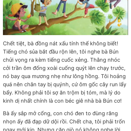
Chết tiệt, bà đồng nát xấu tính thế không biết!
Tiếng chó sủa bắt đầu rộn lên, tôi nghe bà Bún
chửi vọng ra kèm tiếng cuốc xẻng. Thằng nhóc
cởi trần ôm đống xoài cuống quýt lên chạy trước,
nó bay qua mương nhẹ như lông hồng. Tôi hoảng
quá nên chân tay bị quýnh, cứ ôm gốc cây run lẩy
bẩy. Không phải tôi sợ ăn trộm bị tóm, mà lý do
kinh dị nhất chính là con béc giê nhà bà Bún cơ!
Bà ấy sắp mở cổng, con chó đen to đùng răng
nhọn ấy đã đạp dữ dội rồi. Chết cha, tôi phải trốn
ngay mới kịp. Nhưng cặp giò nó không nghe lời