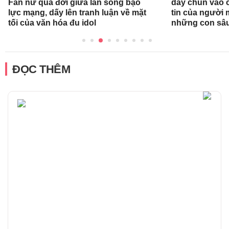
Fan nữ qua đời giữa làn sóng bạo
dây chun vào c
lực mạng, dấy lên tranh luận về mặt
tin của người
tối của văn hóa đu idol
những con sâ
ĐỌC THÊM