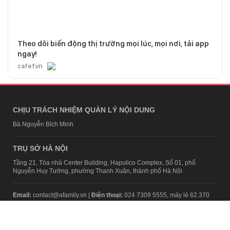
Theo dõi biến động thị trường mọi lúc, mọi nơi, tải app
ngay!
cafef.vn
CHỊU TRÁCH NHIỆM QUẢN LÝ NỘI DUNG
Bà Nguyễn Bích Minh
TRỤ SỞ HÀ NỘI
Tầng 21, Tòa nhà Center Building, Hapulico Complex, Số 01, phố
Nguyễn Huy Tưởng, phường Thanh Xuân, thành phố Hà Nội
Email:
contact@afamily.vn |
Điện thoại:
024 7309 5555, máy lẻ 62.370
VPĐD TẠI TP.HCM