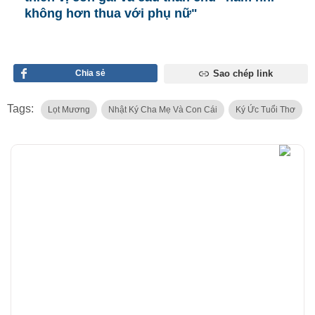
không hơn thua với phụ nữ"
Chia sẻ
Sao chép link
Tags:
Lọt Mương
Nhật Ký Cha Mẹ Và Con Cái
Ký Ức Tuổi Thơ