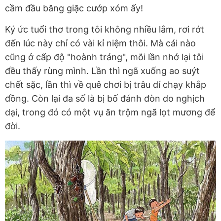
cầm đầu băng giặc cướp xóm ấy!
Ký ức tuổi thơ trong tôi không nhiều lắm, rơi rớt
đến lúc này chỉ có vài kỉ niệm thôi. Mà cái nào
cũng ở cấp độ "hoành tráng", mỗi lần nhớ lại tôi
đều thấy rùng mình. Lần thì ngã xuống ao suýt
chết sặc, lần thì về quê chơi bị trâu dí chạy khắp
đồng. Còn lại đa số là bị bố đánh đòn do nghịch
dại, trong đó có một vụ ăn trộm ngã lọt mương để
đời.