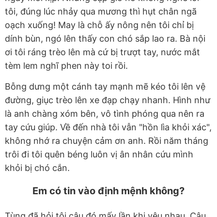
tôi, đúng lúc nhảy qua mương thì hụt chân ngã
oạch xuống! May là chỗ ấy nông nên tôi chỉ bị
dính bùn, ngó lên thấy con chó sắp lao ra. Bà nội
ơi tôi ráng trèo lên mà cứ bị trượt tay, nước mắt
tèm lem nghĩ phen này toi rồi.
Bỗng dưng một cánh tay mạnh mẽ kéo tôi lên vệ
đường, giục trèo lên xe đạp chạy nhanh. Hình như
là anh chàng xóm bên, vô tình phóng qua nên ra
tay cứu giúp. Về đến nhà tôi vẫn "hồn lìa khỏi xác",
không nhớ ra chuyện cảm ơn anh. Rồi năm tháng
trôi đi tôi quên béng luôn vị ân nhân cứu mình
khỏi bị chó cắn.
Em có tin vào định mệnh không?
Tùng đã hỏi tôi câu đó mấy lần khi yêu nhau. Câu