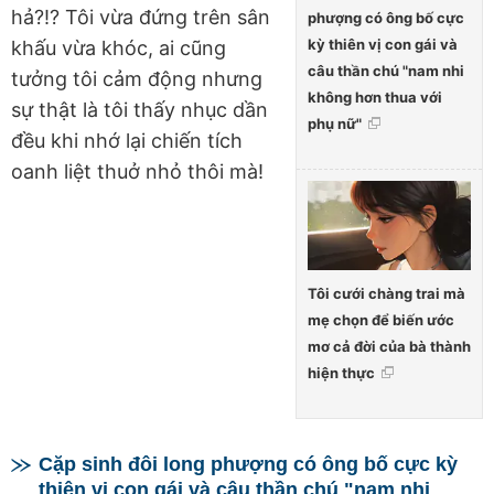
hả?!? Tôi vừa đứng trên sân
phượng có ông bố cực
kỳ thiên vị con gái và
khấu vừa khóc, ai cũng
câu thần chú "nam nhi
tưởng tôi cảm động nhưng
không hơn thua với
sự thật là tôi thấy nhục dần
phụ nữ"
đều khi nhớ lại chiến tích
oanh liệt thuở nhỏ thôi mà!
Tôi cưới chàng trai mà
mẹ chọn để biến ước
mơ cả đời của bà thành
hiện thực
Cặp sinh đôi long phượng có ông bố cực kỳ
thiên vị con gái và câu thần chú "nam nhi