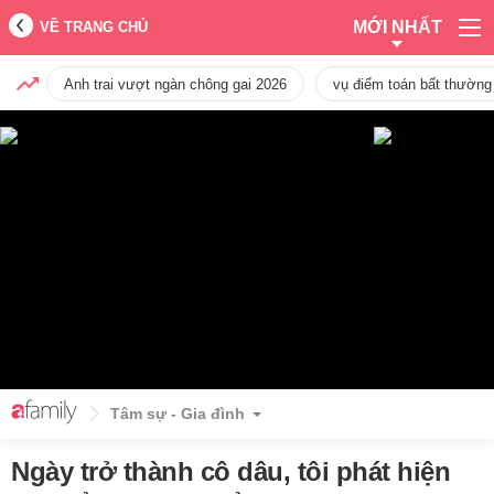
MỚI NHẤT
VỀ TRANG CHỦ
Anh trai vượt ngàn chông gai 2026
vụ điểm toán bất thường
Tâm sự - Gia đình
Ngày trở thành cô dâu, tôi phát hiện