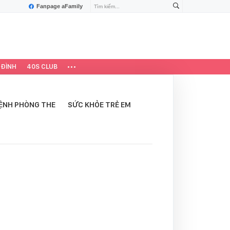
Fanpage aFamily
 ĐÌNH
40S CLUB
ỆNH PHÒNG THE
SỨC KHỎE TRẺ EM