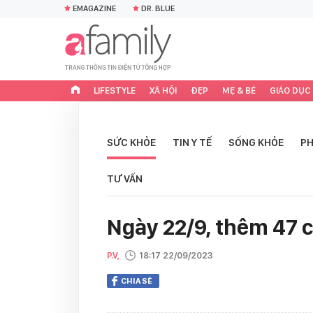
EMAGAZINE
DR. BLUE
LIFESTYLE
XÃ HỘI
ĐẸP
MẸ & BÉ
GIÁO DỤC
SỨC KHỎE
TIN Y TẾ
SỐNG KHỎE
PH
TƯ VẤN
Ngày 22/9, thêm 47 
P.V,
18:17 22/09/2023
CHIA SẺ