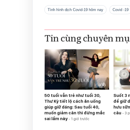
tình hình dịch Covid-19 hôm nay
Covid -19
Tin cùng chuyên mụ
50 tuổi vẫn trẻ như tuổi 30,
Suốt 3 
Thư Kỳ tiết lộ cách ăn uống
để giữ 
giúp giữ dáng: Sau tuổi 40,
hưu sữn
muốn giảm cân thì đừng mắc
câu
-
3 
sai lầm này
-
1 giờ trước