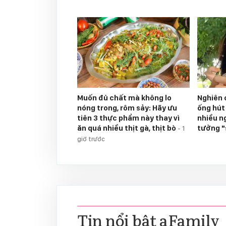
Muốn đủ chất mà không lo
Nghiên 
nóng trong, rôm sảy: Hãy ưu
ống hút
tiên 3 thực phẩm này thay vì
nhiều n
ăn quá nhiều thịt gà, thịt bò
tưởng 
-
1
giờ trước
Tin nổi bật aFamily