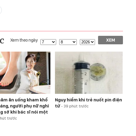
c
Xem theo ngày
XEM
năm ăn uống kham khổ
Nguy hiểm khi trẻ nuốt pin điện
dáng, người phụ nữ nghỉ
tử
-
39 phút trước
g sờ khi bác sĩ nói một
phút trước