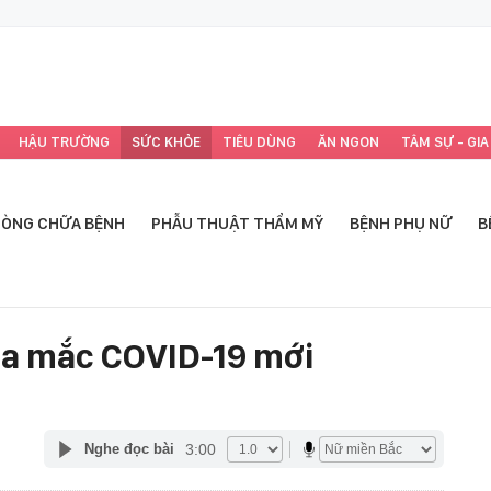
HẬU TRƯỜNG
SỨC KHỎE
TIÊU DÙNG
ĂN NGON
TÂM SỰ - GIA
ÒNG CHỮA BỆNH
PHẪU THUẬT THẨM MỸ
BỆNH PHỤ NỮ
B
ca mắc COVID-19 mới
3:00
Nghe đọc bài