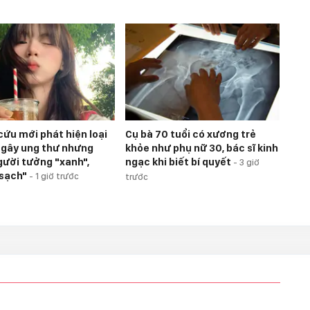
cứu mới phát hiện loại
Cụ bà 70 tuổi có xương trẻ
 gây ung thư nhưng
khỏe như phụ nữ 30, bác sĩ kinh
gười tưởng "xanh",
ngạc khi biết bí quyết
-
3 giờ
"sạch"
-
1 giờ trước
trước