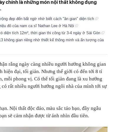
này chính là những món nội thất không đụng
.
rộng đẹp đến bất ngờ nhờ biết cách "ăn gian" diện tích
riệu đô của nam ca sĩ Nathan Lee ở Hà Nội
ó diện tích 12m², thời gian thi công từ 3-4 ngày ở Sài Gòn
13 không gian riêng nhờ thiết kế thông minh và ấn tượng của
 nhận rằng ngày càng nhiều người hướng không gian
hiện đại, tối giản. Nhưng thế giới có đến tới 8 tỉ
h, mỗi phong vị. Có thể tối giản đang là xu hướng
 có rất nhiều người hướng ngôi nhà của mình tới sự
ạn. Nội thất độc đáo, màu sắc táo bạo, đầy ngẫu
bạn sẽ cảm nhận được từ ánh nhìn đầu tiên.