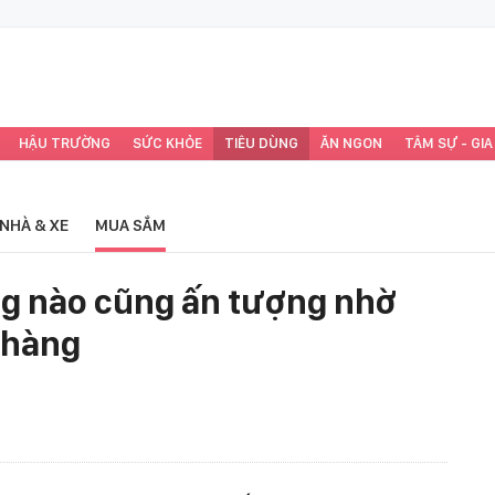
HẬU TRƯỜNG
SỨC KHỎE
TIÊU DÙNG
ĂN NGON
TÂM SỰ - GIA
NHÀ & XE
MUA SẮM
g nào cũng ấn tượng nhờ
 hàng