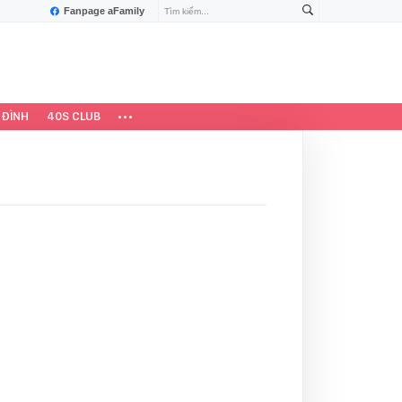
Fanpage aFamily
 ĐÌNH
40S CLUB