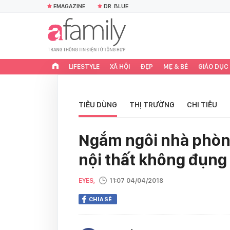
EMAGAZINE
DR. BLUE
LIFESTYLE
XÃ HỘI
ĐẸP
MẸ & BÉ
GIÁO DỤC
TIÊU DÙNG
THỊ TRƯỜNG
CHI TIÊU
Ngắm ngôi nhà phòn
nội thất không đụng
EYES,
11:07 04/04/2018
CHIA SẺ