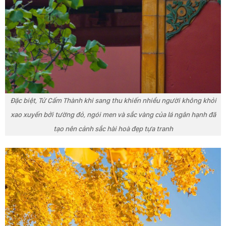
Đặc biệt, Tử Cấm Thành khi sang thu khiến nhiều người không khỏi
xao xuyến bởi tường đỏ, ngói men và sắc vàng của lá ngân hạnh đã
tạo nên cảnh sắc hài hoà đẹp tựa tranh