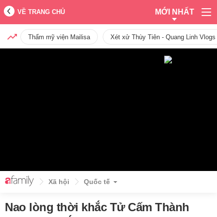
MỚI NHẤT
VỀ TRANG CHỦ
Thẩm mỹ viện Mailisa
Xét xử Thùy Tiên - Quang Linh Vlogs
Xã hội
Quốc tế
Nao lòng thời khắc Tử Cấm Thành