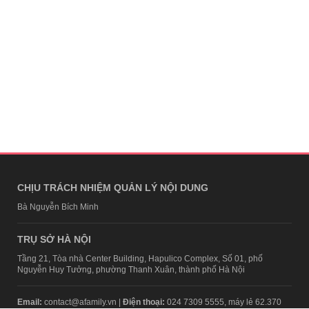
CHỊU TRÁCH NHIỆM QUẢN LÝ NỘI DUNG
Bà Nguyễn Bích Minh
TRỤ SỞ HÀ NỘI
Tầng 21, Tòa nhà Center Building, Hapulico Complex, Số 01, phố
Nguyễn Huy Tưởng, phường Thanh Xuân, thành phố Hà Nội
Email:
contact@afamily.vn |
Điện thoại:
024 7309 5555, máy lẻ 62.370