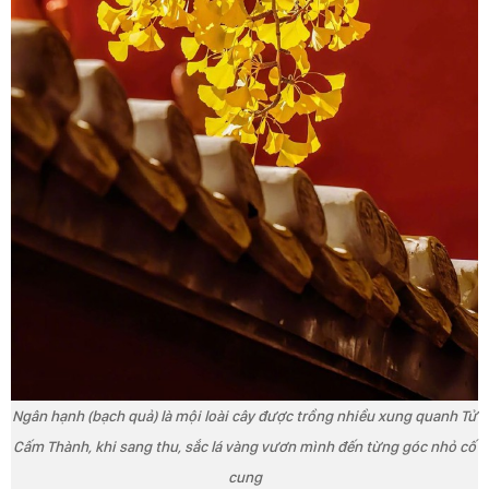
Ngân hạnh (bạch quả) là mội loài cây được trồng nhiều xung quanh Tử
Cấm Thành, khi sang thu, sắc lá vàng vươn mình đến từng góc nhỏ cố
cung