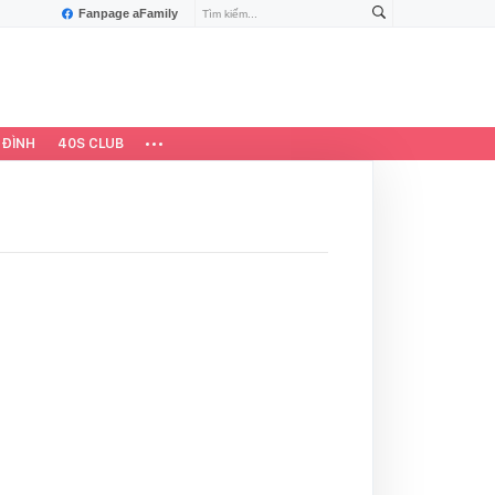
Fanpage aFamily
 ĐÌNH
40S CLUB