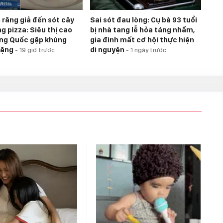
 răng giả đến sót cây
Sai sót đau lòng: Cụ bà 93 tuổi
g pizza: Siêu thị cao
bị nhà tang lễ hỏa táng nhầm,
ng Quốc gặp khủng
gia đình mất cơ hội thực hiện
nặng
di nguyện
-
19 giờ trước
-
1 ngày trước