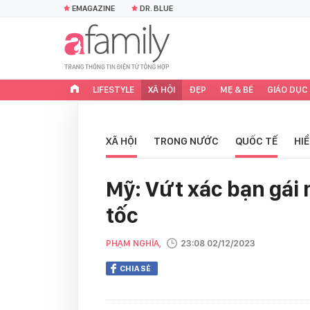
EMAGAZINE
DR. BLUE
LIFESTYLE
XÃ HỘI
ĐẸP
MẸ & BÉ
GIÁO DỤC
XÃ HỘI
TRONG NƯỚC
QUỐC TẾ
HI
Mỹ: Vứt xác bạn gái
tốc
PHẠM NGHĨA,
23:08 02/12/2023
CHIA SẺ