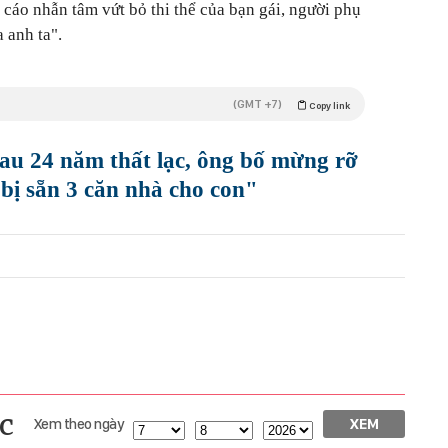
Bị cáo nhẫn tâm vứt bỏ thi thể của bạn gái, người phụ
 anh ta".
(GMT +7)
Copy link
sau 24 năm thất lạc, ông bố mừng rỡ
bị sẵn 3 căn nhà cho con"
c
Xem theo ngày
XEM