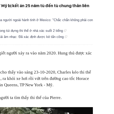
 Mỹ bị kết án 25 năm tù đến tù chung thân liên
ủa người ngoài hành tinh ở Mexico: "Chắc chắn không phải con
ong túi đựng thi thể ở nhà xác suốt 2 tiếng
giải âm nhạc: Đã xác định được kẻ tấn công
 giết người xảy ra vào năm 2020. Hung thủ được xác
cho thấy vào sáng 23-10-2020, Charles kéo thi thể
i, ra khỏi xe hơi rồi vứt trên đường cao tốc Horace
ận Queens, TP New York - Mỹ.
gười ta tìm thấy thi thể của Pierre.