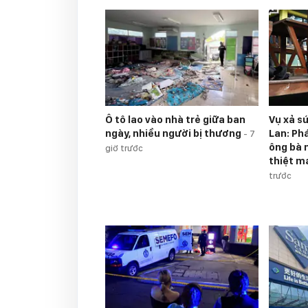
Ô tô lao vào nhà trẻ giữa ban
Vụ xả s
ngày, nhiều người bị thương
Lan: Ph
-
7
ông bà 
giờ trước
thiệt m
trước