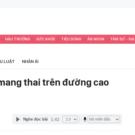
HẬU TRƯỜNG
SỨC KHỎE
TIÊU DÙNG
ĂN NGON
TÂM SỰ - GIA
ỂU LUẬT
NHÂN ÁI
 mang thai trên đường cao
1:42
Nghe đọc bài