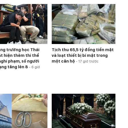
úng trường học Thái
Tịch thu 65,5 tỷ đồng tiền mặt
át hiện thêm thi thể
và loạt thiết bị bí mật trong
nghi phạm, số người
một căn hộ
-
17 giờ trước
ạng tăng lên 8
-
6 giờ