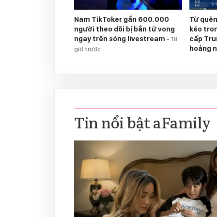
Nam TikToker gần 600.000
Từ quên
người theo dõi bị bắn tử vong
kéo tron
ngay trên sóng livestream
cấp Tru
-
18
hoảng 
giờ trước
Tin nổi bật aFamily