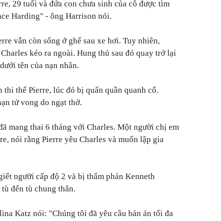
re, 29 tuổi và đứa con chưa sinh của cô được tìm
ce Harding" - ông Harrison nói.
erre vẫn còn sống ở ghế sau xe hơi. Tuy nhiên,
ị Charles kéo ra ngoài. Hung thủ sau đó quay trở lại
 dưới tên của nạn nhân.
n thi thể Pierre, lúc đó bị quấn quần quanh cổ.
ạn tử vong do ngạt thở.
 đã mang thai 6 tháng với Charles. Một người chị em
re, nói rằng Pierre yêu Charles và muốn lập gia
 giết người cấp độ 2 và bị thẩm phán Kenneth
tù đến tù chung thân.
na Katz nói: "Chúng tôi đã yêu cầu bản án tối đa