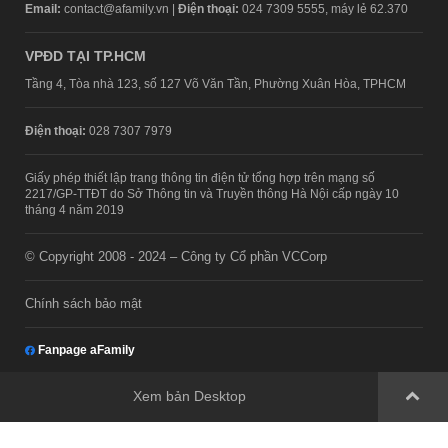
Email:
contact@afamily.vn |
Điện thoại:
024 7309 5555, máy lẻ 62.370
VPĐD TẠI TP.HCM
Tầng 4, Tòa nhà 123, số 127 Võ Văn Tần, Phường Xuân Hòa, TPHCM
Điện thoại:
028 7307 7979
Giấy phép thiết lập trang thông tin điện tử tổng hợp trên mạng số
2217/GP-TTĐT do Sở Thông tin và Truyền thông Hà Nội cấp ngày 10
tháng 4 năm 2019
© Copyright 2008 - 2024 – Công ty Cổ phần VCCorp
Chính sách bảo mật
Fanpage aFamily
Xem bản Desktop