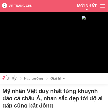
MỚI NHẤT
VỀ TRANG CHỦ
Hậu trường
Giải trí
Mỹ nhân Việt duy nhất từng khuynh
đảo cả châu Á, nhan sắc đẹp tới độ ai
gặp cũng bất động