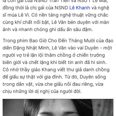
là con gái của NSND Trần Tiến và NSƯT Lê Mai,
đồng thời là chị gái của NSND
Lê Khanh
và nghệ
sĩ múa Lê Vi. Có nền tảng nghệ thuật vững chắc
cùng khí chất nổi bật, Lê Vân bén duyên với màn
ảnh và nhanh chóng ghi dấu ấn sâu đậm.
Trong phim Bao Giờ Cho Đến Tháng Mười của đạo
diễn Đặng Nhật Minh, Lê Vân vào vai Duyên - một
người vợ trẻ lặn lội thăm chồng ở chiến trường
biên giới và chết lặng khi biết tin anh đã hi sinh.
Cô nhờ thầy giáo Khang viết thư giả danh chồng
để giấu sự thật với gia đình. Từ đó, Duyên sống
trong dằn vặt, vừa che giấu nỗi đau riêng, vừa
chịu những lời dị nghị của người đời.