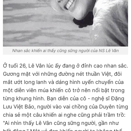
Nhan sắc khiến ai thấy cũng sững người của NS Lê Vân
Ở tuổi 26, Lê Vân lúc ấy đang ở đỉnh cao nhan sắc.
Gương mặt với những đường nét thuần Việt, đôi
mắt ướt long lanh và dáng hình uyển chuyển của
một diễn viên múa khiến cô trở nên nổi bật trong
từng khung hình. Bạn diễn của cô - nghệ sĩ Đặng
Lưu Việt Bảo, người vào vai chồng của Duyên từng
chia sẻ một câu khiến ai nghe cũng phải trầm trồ:
"Ai nhìn thấy Lê Vân cũng sững người, gần như