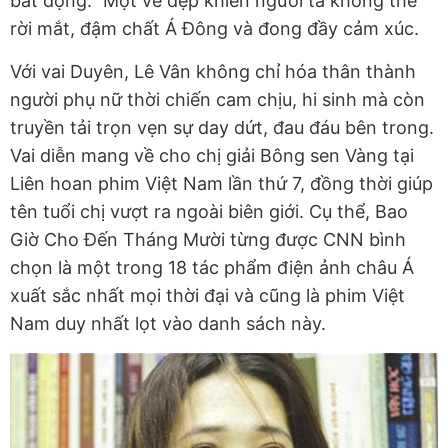
bất động." Một vẻ đẹp khiến người ta không thể
rời mắt, đậm chất Á Đông và đong đầy cảm xúc.
Với vai Duyên, Lê Vân không chỉ hóa thân thành
người phụ nữ thời chiến cam chịu, hi sinh mà còn
truyền tải trọn vẹn sự day dứt, đau đáu bên trong.
Vai diễn mang về cho chị giải Bông sen Vàng tại
Liên hoan phim Việt Nam lần thứ 7, đồng thời giúp
tên tuổi chị vượt ra ngoài biên giới. Cụ thể, Bao
Giờ Cho Đến Tháng Mười từng được CNN bình
chọn là một trong 18 tác phẩm điện ảnh châu Á
xuất sắc nhất mọi thời đại và cũng là phim Việt
Nam duy nhất lọt vào danh sách này.