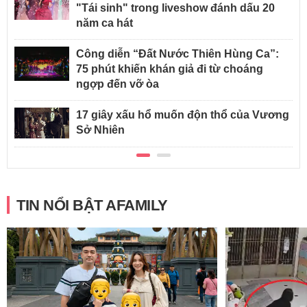
"Tái sinh" trong liveshow đánh dấu 20
năm ca hát
Công diễn “Đất Nước Thiên Hùng Ca”:
75 phút khiến khán giả đi từ choáng
ngợp đến vỡ òa
17 giây xấu hổ muốn độn thổ của Vương
Sở Nhiên
TIN NỔI BẬT AFAMILY