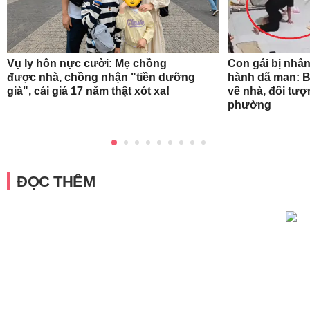
Vụ ly hôn nực cười: Mẹ chồng
Con gái bị nhân
được nhà, chồng nhận "tiền dưỡng
hành dã man: B
già", cái giá 17 năm thật xót xa!
về nhà, đối tượ
phường
ĐỌC THÊM