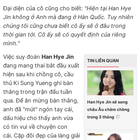
Đại diện của cô cũng cho biết:
"Hiện tại Han Hye
Jin không ở Anh mà đang ở Hàn Quốc. Tuy nhiên
chúng tôi cũng chưa biết cô ấy sẽ ở đâu trong
thời gian tới. Cô ấy sẽ có quyết định của riêng
mình."
Việc suy đoán
Han Hye Jin
TIN LIÊN QUAN
đang mang thai bắt đầu xuất
hiện sau khi chồng cô, cầu
thủ Ki Sung Yueng ghi bàn
thắng trong trận đấu tuần
qua. Để ăn mừng bàn thắng,
Han Hye Jin sẽ sang
anh đã "mút" ngón tay cái,
châu Âu chăm chồng
trong 3 tháng
dấu hiệu cho thấy anh vừa
có tin vui về chuyện con
cái.
Cặp đôi đẹp của làng giải