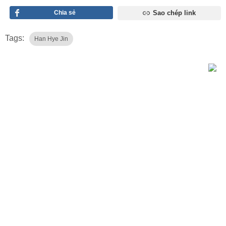
Chia sẻ
Sao chép link
Tags:
Han Hye Jin