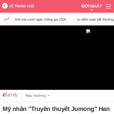
MỚI NHẤT
VỀ TRANG CHỦ
Anh trai vượt ngàn chông gai 2026
vụ điểm toán bất thường
Hậu trường
Mỹ nhân "Truyền thuyết Jumong" Han