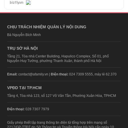
bizfly.vn
CHỊU TRÁCH NHIỆM QUẢN LÝ NỘI DUNG
Bà Nguyễn Bích Minh
TRỤ SỞ HÀ NỘI
Tầng 21, Tòa nhà Center Building, Hapulico Complex, Số 01, phố
Nguyễn Huy Tưởng, phường Thanh Xuân, thành phố Hà Nội
Email:
contact@afamily.vn |
Điện thoại:
024 7309 5555, máy lẻ 62.370
VPĐD TẠI TP.HCM
Tầng 4, Tòa nhà 123, số 127 Võ Văn Tần, Phường Xuân Hòa, TPHCM
Điện thoại:
028 7307 7979
Giấy phép thiết lập trang thông tin điện tử tổng hợp trên mạng số
2217/GP-TTĐT do Sở Thông tin và Truyền thông Hà Nội cấp ngày 10