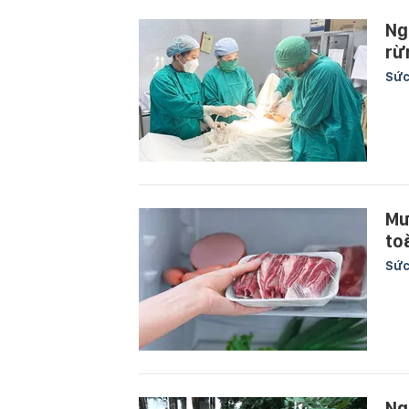
Ng
rừ
Sức
Mư
to
Sức
Ng