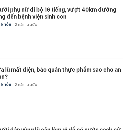
ười phụ nữ đi bộ 16 tiếng, vượt 40km đường
ng đến bệnh viện sinh con
 khỏe
-
2 năm trước
a lũ mất điện, bảo quản thực phẩm sao cho an
àn?
 khỏe
-
2 năm trước
ười dân vùng lũ cần làm gì để có nước sạch sử