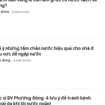
ng?
 khỏe
-
2 năm trước
i ý những tấm chắn nước hiệu quả cho nhà ở
u vực dễ ngập nước
u dùng
-
2 năm trước
c sĩ BV Phương Đông: 4 lưu ý để tránh bệnh
oài da khi lội nước ngập!