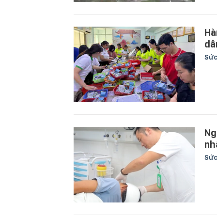
Hà
dâ
Sức
Ng
nh
Sức