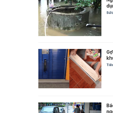
dụ
Sức
Gợ
kh
Tiê
Bá
ng