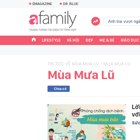
EMAGAZINE
DR. BLUE
Anh trai vượt n
LIFESTYLE
XÃ HỘI
ĐẸP
MẸ & BÉ
GIÁO DỤC
TIN TỨC VỀ MÙA MƯA LŨ - MUA MUA LU
Mùa Mưa Lũ
Chia sẻ
Lờ
vớ
Sức