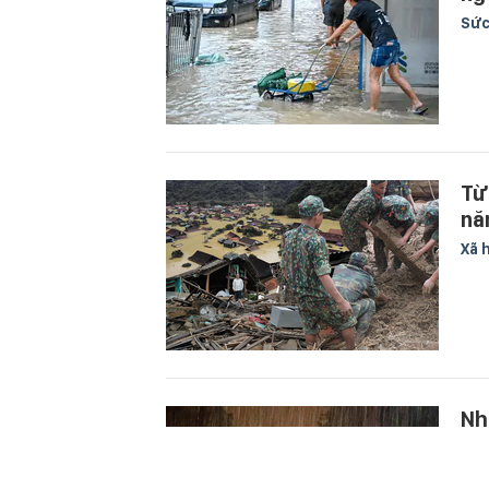
Sức
Từ
năm
Xã 
Nh
ph
Sức