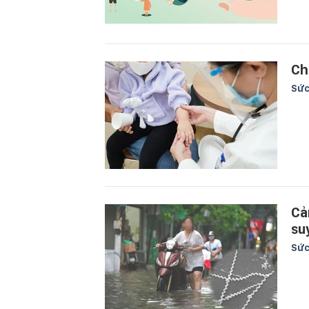
Ch
Sức
Cả
su
Sức