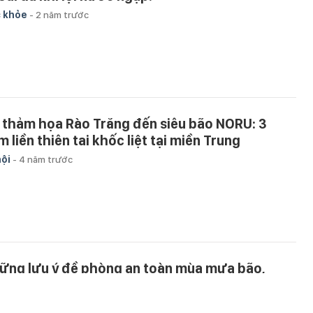
 khỏe
-
2 năm trước
 thảm họa Rào Trăng đến siêu bão NORU: 3
 liền thiên tai khốc liệt tại miền Trung
hội
-
4 năm trước
ững lưu ý đề phòng an toàn mùa mưa bão,
òng bệnh mùa mưa lũ
 khỏe
-
4 năm trước