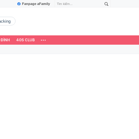
Fanpage aFamily
hacking
 ĐÌNH
40S CLUB