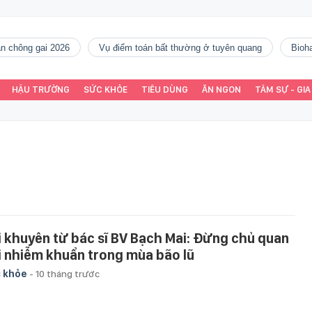
gàn chông gai 2026
vụ điểm toán bất thường ở tuyên quang
Bio
HẬU TRƯỜNG
SỨC KHỎE
TIÊU DÙNG
ĂN NGON
TÂM SỰ - GIA
i khuyên từ bác sĩ BV Bạch Mai: Đừng chủ quan
i nhiễm khuẩn trong mùa bão lũ
 khỏe
-
10 tháng trước