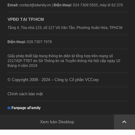
CHỊU TRÁCH NHIỆM QUẢN LÝ NỘI DUNG
Bà Nguyễn Bích Minh
TRỤ SỞ HÀ NỘI
Tầng 21, Tòa nhà Center Building, Hapulico Complex, Số 01, phố
Nguyễn Huy Tưởng, phường Thanh Xuân, thành phố Hà Nội