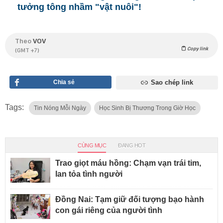
tưởng tông nhầm "vật nuôi"!
Theo
VOV
Copy link
(GMT +7)
Chia sẻ
Sao chép link
Tags:
Tin Nóng Mỗi Ngày
Học Sinh Bị Thương Trong Giờ Học
CÙNG MỤC
ĐANG HOT
Trao giọt máu hồng: Chạm vạn trái tim,
lan tỏa tình người
Đồng Nai: Tạm giữ đối tượng bạo hành
con gái riêng của người tình