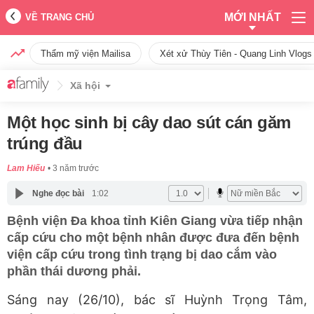
MỚI NHẤT
VỀ TRANG CHỦ
Thẩm mỹ viện Mailisa
Xét xử Thùy Tiên - Quang Linh Vlogs
Xã hội
Một học sinh bị cây dao sút cán găm
trúng đầu
Lam Hiếu
3 năm trước
Nghe đọc bài
1:02
Bệnh viện Đa khoa tỉnh Kiên Giang vừa tiếp nhận
cấp cứu cho một bệnh nhân được đưa đến bệnh
viện cấp cứu trong tình trạng bị dao cắm vào
phần thái dương phải.
Sáng nay (26/10), bác sĩ Huỳnh Trọng Tâm,