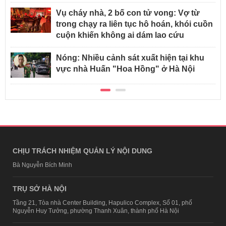
Vụ cháy nhà, 2 bố con tử vong: Vợ từ
trong chạy ra liên tục hô hoán, khói cuồn
cuộn khiến không ai dám lao cứu
Nóng: Nhiều cảnh sát xuất hiện tại khu
vực nhà Huấn "Hoa Hồng" ở Hà Nội
TIN NỔI BẬT AFAMILY
50 tuổi vẫn trẻ như tuổi 30, Thư Kỳ
Tôi từ chối ch
tiết lộ cách ăn uống giúp giữ dáng:
vay tiền: Tình 
Sau tuổi 40, muốn giảm cân thì
cứu cả hai khỏ
đừng mắc sai lầm này