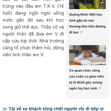
trúng vào đầu em T.K.V. (14
tuổi) đang ngồi nghỉ uống
Quảng Ninh: Một học
nước gần đó sau khi học
sinh gặp tai nạn
thương tâm trên đường
xong giờ thể dục. Thầy cô và
đi học
người thân đã đưa em V đi
cấp cứu kịp thời. Nhà trường
cũng tổ chức thăm hỏi, động
viên tinh thần em V.
Cơ quan chức năng
vào cuộc vụ giáo viên
bị tố đánh gãy xương
ngón tay học sinh
Tài xế xe khách tông chết người rồi đi tiếp vì