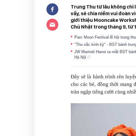
Trung Thu từ lâu không chỉ l
vầy, sẻ chia niềm vui đoàn 
giới thiệu Mooncake Worksh
Chủ Nhật trong tháng 9, từ 
Parc Moon Festival lễ hội trung th
"Thu sắc kinh kỳ" - BST bánh trun
JW Marriott Hanoi ra mắt BST bánh
Hà Nội
Đây sẽ là hành trình rèn luy
cho các bé, đồng thời mang đ
tràn ngập tiếng cười cùng nhi