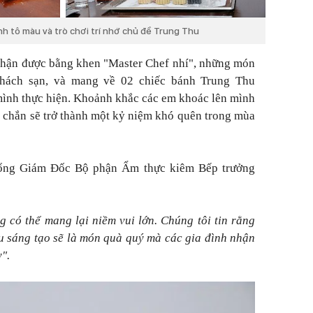
h tô màu và trò chơi trí nhớ chủ đề Trung Thu
 nhận được bằng khen "Master Chef nhí", những món
Khách sạn, và mang về 02 chiếc bánh Trung Thu
mình thực hiện. Khoảnh khắc các em khoác lên mình
c chắn sẽ trở thành một kỷ niệm khó quên trong mùa
ng Giám Đốc Bộ phận Ẩm thực kiêm Bếp trưởng
 có thể mang lại niềm vui lớn. Chúng tôi tin rằng
 sáng tạo sẽ là món quà quý mà các gia đình nhận
y
".