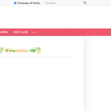
Fanpage aFamily
 ĐÌNH
40S CLUB