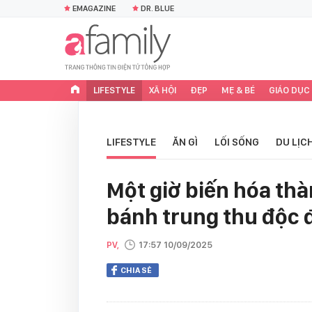
EMAGAZINE
DR. BLUE
LIFESTYLE
XÃ HỘI
ĐẸP
MẸ & BÉ
GIÁO DỤC
LIFESTYLE
ĂN GÌ
LỐI SỐNG
DU LỊC
Một giờ biến hóa thà
bánh trung thu độc 
PV,
17:57 10/09/2025
CHIA SẺ