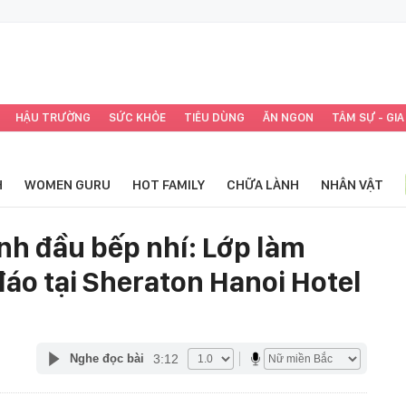
HẬU TRƯỜNG
SỨC KHỎE
TIÊU DÙNG
ĂN NGON
TÂM SỰ - GIA
H
WOMEN GURU
HOT FAMILY
CHỮA LÀNH
NHÂN VẬT
nh đầu bếp nhí: Lớp làm
đáo tại Sheraton Hanoi Hotel
3:12
Nghe đọc bài