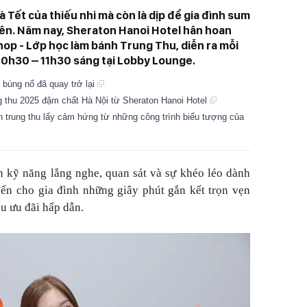
à Tết của thiếu nhi mà còn là dịp để gia đình sum
viên. Năm nay, Sheraton Hanoi Hotel hân hoan
op - Lớp học làm bánh Trung Thu, diễn ra mỗi
10h30 – 11h30 sáng tại Lobby Lounge.
u bùng nổ đã quay trở lại
g thu 2025 đậm chất Hà Nội từ Sheraton Hanoi Hotel
 trung thu lấy cảm hứng từ những công trình biểu tượng của
ện kỹ năng lắng nghe, quan sát và sự khéo léo dành
ến cho gia đình những giây phút gắn kết trọn vẹn
ều ưu đãi hấp dẫn.