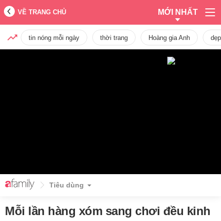
MỚI NHẤT
VỀ TRANG CHỦ
tin nóng mỗi ngày
thời trang
Hoàng gia Anh
dẹp
Tiêu dùng
Mỗi lần hàng xóm sang chơi đều kinh