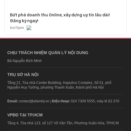
Bứt phá doanh thu Online, xây dựng uy tín lâu dài!
Đăng ký ngay!
bizfly.vn
CHỊU TRÁCH NHIỆM QUẢN LÝ NỘI DUNG
Bà Nguyễn Bích Minh
TRỤ SỞ HÀ NỘI
Tầng 21, Tòa nhà Center Building, Hapulico Complex, Số 01, phố
Nguyễn Huy Tưởng, phường Thanh Xuân, thành phố Hà Nội
Email:
contact@afamily.vn |
Điện thoại:
024 7309 5555, máy lẻ 62.370
VPĐD TẠI TP.HCM
Tầng 4, Tòa nhà 123, số 127 Võ Văn Tần, Phường Xuân Hòa, TPHCM