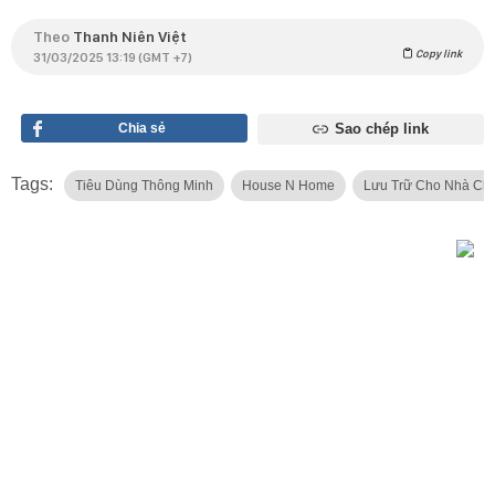
Theo
Thanh Niên Việt
Copy link
31/03/2025 13:19 (GMT +7)
Chia sẻ
Sao chép link
Tags:
Tiêu Dùng Thông Minh
House N Home
Lưu Trữ Cho Nhà Chậ