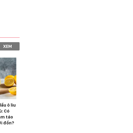
XEM
ầu ô liu
ủ: Có
iảm táo
ời đồn?