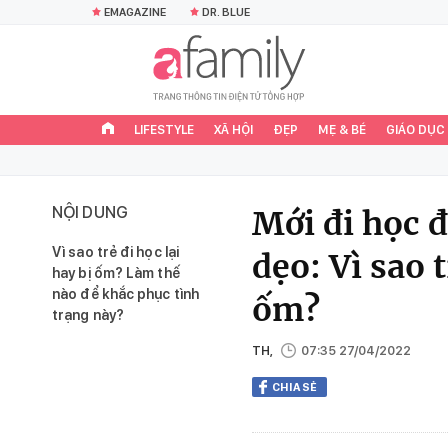
EMAGAZINE
DR. BLUE
LIFESTYLE
XÃ HỘI
ĐẸP
MẸ & BÉ
GIÁO DỤC
NỘI DUNG
Mới đi học 
Vì sao trẻ đi học lại
dẹo: Vì sao 
hay bị ốm? Làm thế
nào để khắc phục tình
ốm?
trạng này?
TH,
07:35 27/04/2022
CHIA SẺ