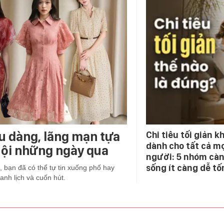
ịu dàng, lãng mạn tựa
Chi tiêu tối giản 
dành cho tất cả m
 Nội những ngày qua
người: 5 nhóm càn
sống ít càng dễ tố
, bạn đã có thể tự tin xuống phố hay
anh lịch và cuốn hút.