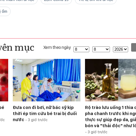
bị ốm
yên mục
Xem theo ngày
bé
Đưa con đi bơi, nữ bác sỹ kịp
Rộ trào lưu uống 1 thìa d
thời ép tim cứu bé trai bị đuối
pha chanh trước khi ng
nước
thực sự giúp đẹp da, g
ước
-
3 giờ trước
bón và "thải độc" như l
-
3 giờ trước