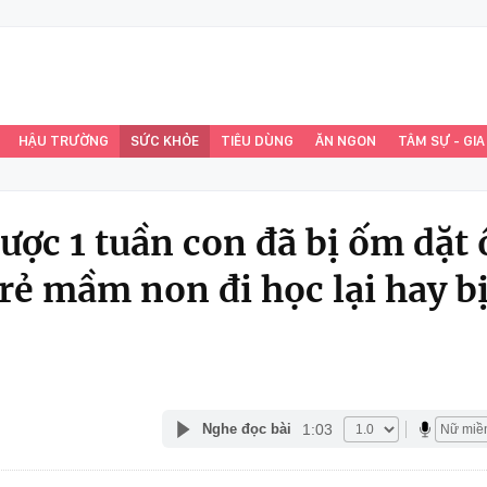
HẬU TRƯỜNG
SỨC KHỎE
TIÊU DÙNG
ĂN NGON
TÂM SỰ - GIA
được 1 tuần con đã bị ốm dặt
trẻ mầm non đi học lại hay b
1:03
Nghe đọc bài