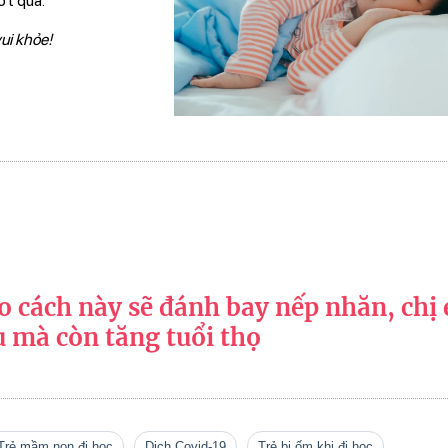
ớt qua.
ui khỏe!
o cách này sẽ đánh bay nếp nhăn, chị
u mà còn tăng tuổi thọ
trẻ mầm non đi học
dịch Covid-19
trẻ bị ốm khi đi học