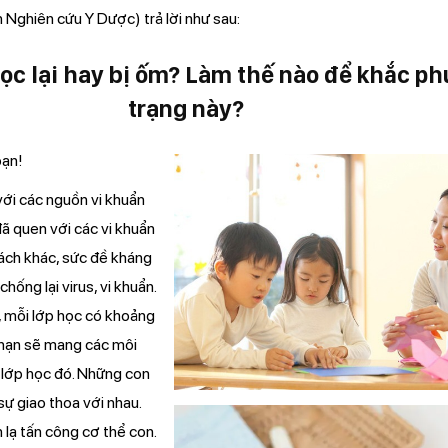
n Nghiên cứu Y Dược) trả lời như sau:
 học lại hay bị ốm? Làm thế nào để khắc ph
trạng này?
ạn!
 với các nguồn vi khuẩn
đã quen với các vi khuẩn
ách khác, sức đề kháng
chống lại virus, vi khuẩn.
, mỗi lớp học có khoảng
 hạn sẽ mang các môi
 lớp học đó. Những con
 sự giao thoa với nhau.
 lạ tấn công cơ thể con.