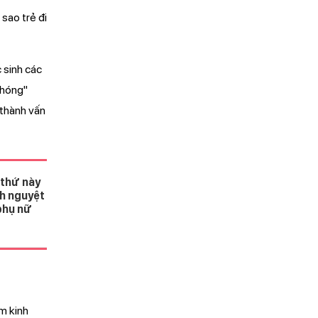
 sao trẻ đi
 sinh các
phóng"
ở thành vấn
 thứ này
nh nguyệt
phụ nữ
m kinh