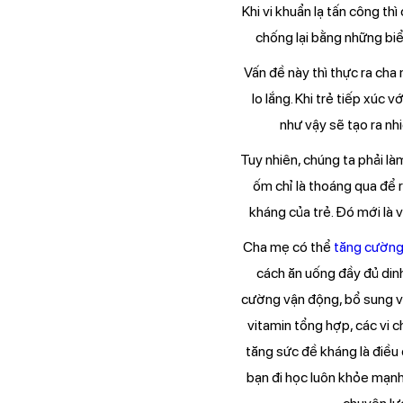
Khi vi khuẩn lạ tấn công th
chống lại bằng những biể
Vấn đề này thì thực ra ch
lo lắng. Khi trẻ tiếp xúc 
như vậy sẽ tạo ra nh
Tuy nhiên, chúng ta phải là
ốm chỉ là thoáng qua để 
kháng của trẻ. Đó mới là 
Cha mẹ có thể
tăng cường
cách ăn uống đầy đủ din
cường vận động, bổ sung vi
vitamin tổng hợp, các vi c
tăng sức đề kháng là điều
bạn đi học luôn khỏe mạnh