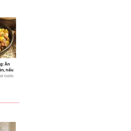
g: Ăn
ận, nấu
iờ trước