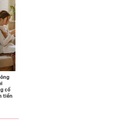
không
ọi
g cố
n tiền