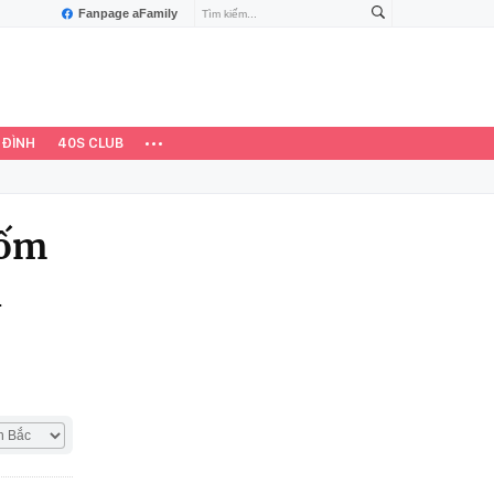
Fanpage aFamily
 ĐÌNH
40S CLUB
 ốm
ị