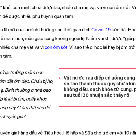
" khỏi con mình chưa được lâu, nhiều cha mẹ vật vã vì con ốm sốt. Vì
vấn đề được nhiều phụ huynh quan tâm.
 đã mở cửa lại bình thường sau thời gian dịch
Covid-19
kéo dài. Học
rẻ mầm non, mẫu giáo cũng không ngoại lệ. Niềm vui khi được "giải 
nhiều cha mẹ vật vã vì
con ốm sốt
. Vì sao trẻ đi học lại hay bị ốm tr
n tâm.
trở lại trường mầm non
Vắt nước rau diếp cá uống cùng
ốm dặt ốm dẹo. Cháu bị ho,
sẽ tạo thành thuốc quý chữa ki
không đều, sạch khỏe tử cung, 
 ạ. Bình thường ở nhà bao
sau tuổi 30 nhuận sắc thấy rõ
p là lại bị ốm, quấy khóc
 trạng này? Làm thế nào để
a chuyên gia?
uyên gia hàng đầu về Tiêu hóa, Hô hấp và Sữa cho trẻ em với 10 nă