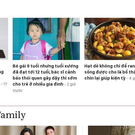
Bé gái 9 tuổi nhưng tuổi xương
Hạt dẻ không chỉ để ran
ng
đã đạt tới 12 tuổi, bác sĩ cảnh
sống được cho là bổ th
g
báo thói quen gây dậy thì sớm
chín lại giúp kiện tỳ
-
4 g
n
cho trẻ ở nhiều gia đình
-
17
-
2 giờ
trước
Family