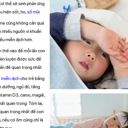
ì cơ thể sẽ sinh phản ứng
u hiện sốt, ho,
sổ mũi
.
a mẹ cũng không cần quá
với nhiều nguồn vi khuẩn
iều miễn dịch hơn.
m thế nào để mỗi lần con
rèn luyện được sức đề
vấn đề quan trọng nhất.
 miễn dịch
cho trẻ bằng
h dưỡng, ngủ đủ, tăng
tamin D3, canxi, magiê,
hất quan trọng. Tóm lại,
 quan trọng nhất để con
, nếu có ốm cũng chỉ là