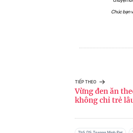
chuyện lư
Chúc bạn v
TIẾP THEO
Vừng đen ăn the
không chỉ trẻ lâ
ThS.DS Trương Minh Đạt