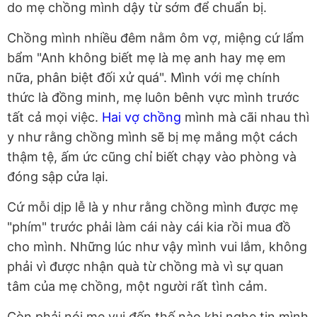
do mẹ chồng mình dậy từ sớm để chuẩn bị.
Chồng mình nhiều đêm nằm ôm vợ, miệng cứ lẩm
bẩm "Anh không biết mẹ là mẹ anh hay mẹ em
nữa, phân biệt đối xử quá". Mình với mẹ chính
thức là đồng minh, mẹ luôn bênh vực mình trước
tất cả mọi việc.
Hai vợ chồng
mình mà cãi nhau thì
y như rằng chồng mình sẽ bị mẹ mắng một cách
thậm tệ, ấm ức cũng chỉ biết chạy vào phòng và
đóng sập cửa lại.
Cứ mỗi dịp lễ là y như rằng chồng mình được mẹ
"phím" trước phải làm cái này cái kia rồi mua đồ
cho mình. Những lúc như vậy mình vui lắm, không
phải vì được nhận quà từ chồng mà vì sự quan
tâm của mẹ chồng, một người rất tình cảm.
Còn phải nói mẹ vui đến thế nào khi nghe tin mình