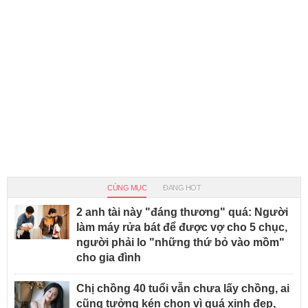
CÙNG MỤC
ĐANG HOT
2 anh tài này "đáng thương" quá: Người
làm máy rửa bát để được vợ cho 5 chục,
người phải lo "những thứ bỏ vào mồm"
cho gia đình
Chị chồng 40 tuổi vẫn chưa lấy chồng, ai
cũng tưởng kén chọn vì quá xinh đẹp,