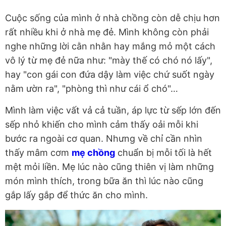
Cuộc sống của mình ở nhà chồng còn dễ chịu hơn
rất nhiều khi ở nhà mẹ đẻ. Mình không còn phải
nghe những lời cằn nhằn hay mắng mỏ một cách
vô lý từ mẹ đẻ nữa như: "mày thế có chó nó lấy",
hay "con gái con đứa dậy làm việc chứ suốt ngày
nằm ườn ra", "phòng thì như cái ổ chó"…
Mình làm việc vất vả cả tuần, áp lực từ sếp lớn đến
sếp nhỏ khiến cho mình cảm thấy oải mỗi khi
bước ra ngoài cơ quan. Nhưng về chỉ cần nhìn
thấy mâm cơm
mẹ chồng
chuẩn bị mỗi tối là hết
mệt mỏi liền. Mẹ lúc nào cũng thiên vị làm những
món mình thích, trong bữa ăn thì lúc nào cũng
gắp lấy gắp để thức ăn cho mình.