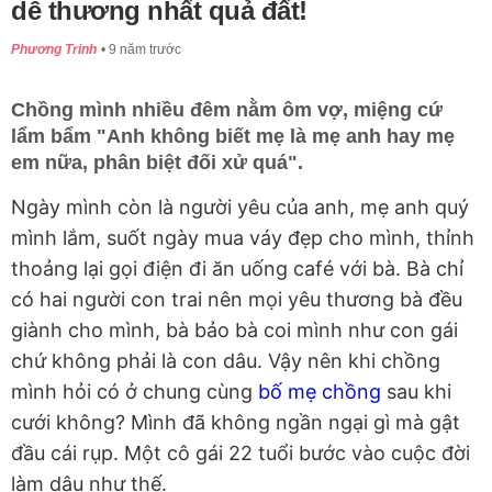
dễ thương nhất quả đất!
Phương Trinh
9 năm trước
Chồng mình nhiều đêm nằm ôm vợ, miệng cứ
lẩm bẩm "Anh không biết mẹ là mẹ anh hay mẹ
em nữa, phân biệt đối xử quá".
Ngày mình còn là người yêu của anh, mẹ anh quý
mình lắm, suốt ngày mua váy đẹp cho mình, thỉnh
thoảng lại gọi điện đi ăn uống café với bà. Bà chỉ
có hai người con trai nên mọi yêu thương bà đều
giành cho mình, bà bảo bà coi mình như con gái
chứ không phải là con dâu. Vậy nên khi chồng
mình hỏi có ở chung cùng
bố mẹ chồng
sau khi
cưới không? Mình đã không ngần ngại gì mà gật
đầu cái rụp. Một cô gái 22 tuổi bước vào cuộc đời
làm dâu như thế.