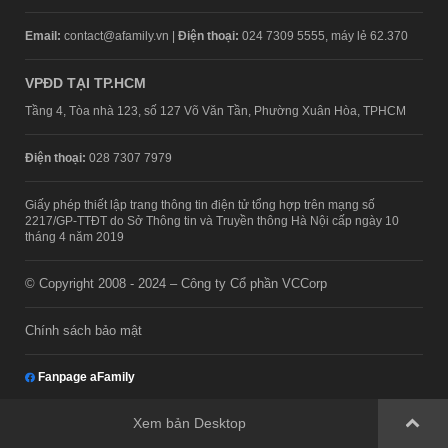
Email:
contact@afamily.vn |
Điện thoại:
024 7309 5555, máy lẻ 62.370
VPĐD TẠI TP.HCM
Tầng 4, Tòa nhà 123, số 127 Võ Văn Tần, Phường Xuân Hòa, TPHCM
Điện thoại:
028 7307 7979
Giấy phép thiết lập trang thông tin điện tử tổng hợp trên mạng số
2217/GP-TTĐT do Sở Thông tin và Truyền thông Hà Nội cấp ngày 10
tháng 4 năm 2019
© Copyright 2008 - 2024 – Công ty Cổ phần VCCorp
Chính sách bảo mật
Fanpage aFamily
Xem bản Desktop