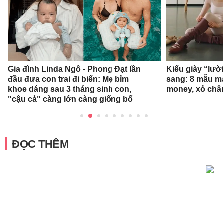
Gia đình Linda Ngô - Phong Đạt lần
Kiểu giày “lườ
đầu đưa con trai đi biển: Mẹ bỉm
sang: 8 mẫu ma
khoe dáng sau 3 tháng sinh con,
money, xỏ chân 
"cậu cả" càng lớn càng giống bố
ĐỌC THÊM