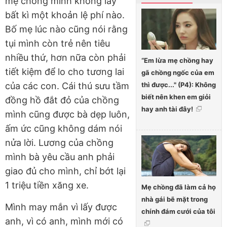
mẹ chồng mình không lấy
bất kì một khoản lệ phí nào.
Bố mẹ lúc nào cũng nói rằng
tụi mình còn trẻ nên tiêu
nhiều thứ, hơn nữa còn phải
“Em lừa mẹ chồng hay
tiết kiệm để lo cho tương lai
gã chồng ngốc của em
thì được..." (P4): Không
của các con. Cái thú sưu tầm
biết nên khen em giỏi
đồng hồ đắt đỏ của chồng
hay anh tài đây!
mình cũng được bà dẹp luôn,
ấm ức cũng không dám nói
nửa lời. Lương của chồng
mình bà yêu cầu anh phải
giao đủ cho mình, chỉ bớt lại
1 triệu tiền xăng xe.
Mẹ chồng đã làm cả họ
nhà gái bẽ mặt trong
Mình may mắn vì lấy được
chính đám cưới của tôi
anh, vì có anh, mình mới có