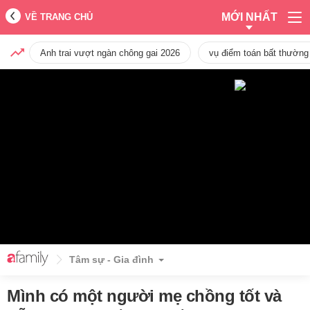
MỚI NHẤT
VỀ TRANG CHỦ
Anh trai vượt ngàn chông gai 2026
vụ điểm toán bất thường
Tâm sự - Gia đình
Mình có một người mẹ chồng tốt và