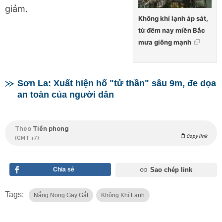
giảm.
Không khí lạnh áp sát,
từ đêm nay miền Bắc
mưa giông mạnh
Sơn La: Xuất hiện hố "tử thần" sâu 9m, đe dọa
an toàn của người dân
Theo
Tiền phong
Copy link
(GMT +7)
Chia sẻ
Sao chép link
Tags:
Nắng Nong Gay Gắt
Không Khí Lanh