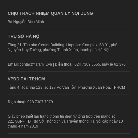
CHỊU TRÁCH NHIỆM QUẢN LÝ NỘI DUNG
Bà Nguyễn Bích Minh
TRỤ SỞ HÀ NỘI
Tầng 21, Tòa nhà Center Building, Hapulico Complex, Số 01, phố
Nguyễn Huy Tưởng, phường Thanh Xuân, thành phố Hà Nội
Email:
contact@afamily.vn |
Điện thoại:
024 7309 5555, máy lẻ 62.370
VPĐD TẠI TP.HCM
Tầng 4, Tòa nhà 123, số 127 Võ Văn Tần, Phường Xuân Hòa, TPHCM
Điện thoại:
028 7307 7979
Giấy phép thiết lập trang thông tin điện tử tổng hợp trên mạng số
2217/GP-TTĐT do Sở Thông tin và Truyền thông Hà Nội cấp ngày 10
tháng 4 năm 2019