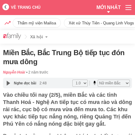
MỚI NHẤT
VỀ TRANG CHỦ
Thẩm mỹ viện Mailisa
Xét xử Thùy Tiên - Quang Linh Vlogs
Xã hội
Miền Bắc, Bắc Trung Bộ tiếp tục đón
mưa dông
Nguyễn Hoài
2 năm trước
Nghe đọc bài
2:48
Vào chiều tối nay (2/5), miền Bắc và các tỉnh
Thanh Hoá - Nghệ An tiếp tục có mưa rào và dông
rải rác, cục bộ có mưa vừa đến mưa to. Các khu
vực khác tiếp tục nắng nóng, riêng Quảng Trị đến
Phú Yên có nắng nóng đặc biệt gay gắt.