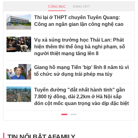
CÙNG MỤC
ĐANG HOT
Thi lại ở THPT chuyên Tuyên Quang:
Công an ngăn gian lận công nghệ cao
Vụ xả súng trường học Thái Lan: Phát
hiện thêm thi thể ông bà nghi phạm, số
người thiệt mạng tăng lên 8
Giang hồ mạng Tiến 'bịp' lĩnh 8 năm tù vì
tổ chức sử dụng trái phép ma túy
Tuyến đường "đắt nhất hành tinh" gần
7.800 tỷ đồng, dài 2,2km ở Hà Nội sắp
đón cột mốc quan trọng vào dịp đặc biệt
TIN NỔI BẬT AFAMILY