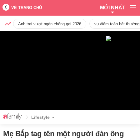
MỚI NHẤT
VỀ TRANG CHỦ
Anh trai vượt ngàn chông gai 2026
vụ điểm toán bất thường
Lifestyle
Mẹ Bắp tag tên một người đàn ông