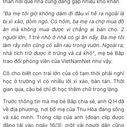
thân nơi quê nhà cũng đang gặp nhiều khó khăn.
"Ba mẹ tôi giờ không dám đi đâu vì hễ ra ngoài là
bị xì xào, dòm ngó. Có hôm, ba mẹ ra chợ mua đồ
ăn mà không mua được vì chẳng ai bán cho. 2
người lớn, 1 trẻ nhỏ ở nhà có gì ăn nấy. Ba mẹ tôi
làm rẫy nên cũng có sẵn rau trong vườn. Ngoài ra,
nhà tích trữ được ít trứng và cá khô"
, mẹ bé Bắp
trao đổi phóng viên của VietNamNet như vậy.
Cô cho biết con trai lớn của cô tạm thời phải nghỉ
học ở trường vì có nhiều lời xì xào, bàn tán. Thời
gian qua, cậu bé chỉ đi học thêm chữ trong làng.
Trước thông tin mà mẹ bé Bắp chia sẻ, anh Q.H đã
về địa phương, nơi bố mẹ của Thu Hòa đang sống
và xác minh. Trong clip của anh (đoạn clip được
đăng tải vào ngày 16/3), một vài người dân cũng