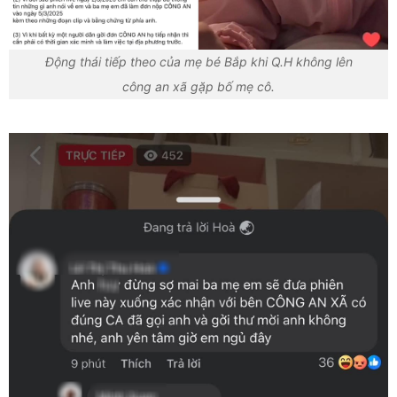
Động thái tiếp theo của mẹ bé Bắp khi Q.H không lên
công an xã gặp bố mẹ cô.