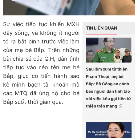
Sự việc tiếp tục khiến MXH
TIN LIÊN QUAN
dậy sóng, và không ít người
tỏ ra bất bình trước việc làm
của mẹ bé Bắp. Trên những
bài chia sẻ của Q.H, dân tình
tiếp tục vào réo tên mẹ bé
Sau lùm xùm từ thiện
Bắp, giục cô tiến hành sao
Phạm Thoại, mẹ bé
Bắp: Bộ Công an cảnh
kê minh bạch tài khoản mà
báo người dân tỉnh táo
các MTQ đã ủng hộ cho bé
với việc kêu gọi tiền từ
Bắp suốt thời gian qua.
thiện trên mạng