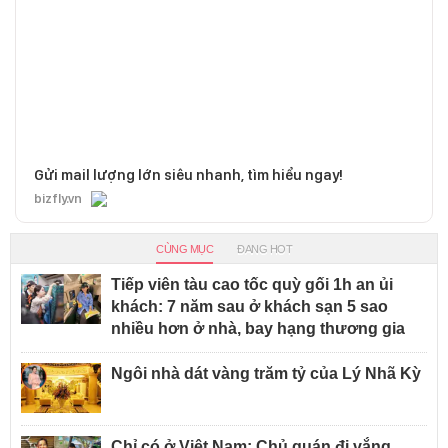
Gửi mail lượng lớn siêu nhanh, tìm hiểu ngay!
bizfly.vn
CÙNG MỤC
ĐANG HOT
Tiếp viên tàu cao tốc quỳ gối 1h an ủi
khách: 7 năm sau ở khách sạn 5 sao
nhiều hơn ở nhà, bay hạng thương gia
Ngôi nhà dát vàng trăm tỷ của Lý Nhã Kỳ
Chỉ có ở Việt Nam: Chủ quán đi vắng,