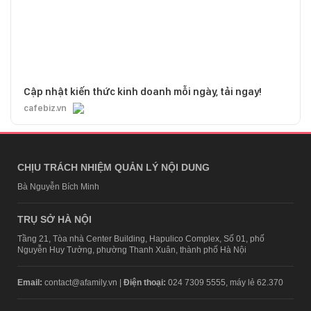
Cập nhật kiến thức kinh doanh mỗi ngày, tải ngay!
cafebiz.vn
CHỊU TRÁCH NHIỆM QUẢN LÝ NỘI DUNG
Bà Nguyễn Bích Minh
TRỤ SỞ HÀ NỘI
Tầng 21, Tòa nhà Center Building, Hapulico Complex, Số 01, phố
Nguyễn Huy Tưởng, phường Thanh Xuân, thành phố Hà Nội
Email:
contact@afamily.vn |
Điện thoại:
024 7309 5555, máy lẻ 62.370