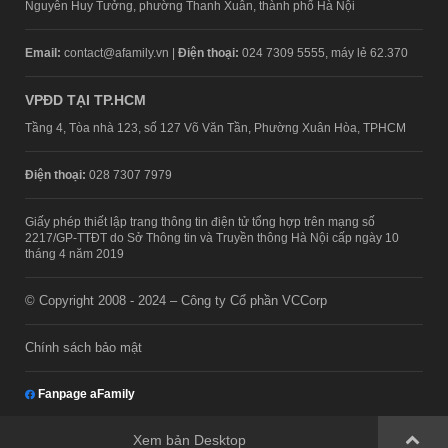
Nguyễn Huy Tưởng, phường Thanh Xuân, thành phố Hà Nội
Email:
contact@afamily.vn |
Điện thoại:
024 7309 5555, máy lẻ 62.370
VPĐD TẠI TP.HCM
Tầng 4, Tòa nhà 123, số 127 Võ Văn Tần, Phường Xuân Hòa, TPHCM
Điện thoại:
028 7307 7979
Giấy phép thiết lập trang thông tin điện tử tổng hợp trên mạng số
2217/GP-TTĐT do Sở Thông tin và Truyền thông Hà Nội cấp ngày 10
tháng 4 năm 2019
© Copyright 2008 - 2024 – Công ty Cổ phần VCCorp
Chính sách bảo mật
Fanpage aFamily
Xem bản Desktop