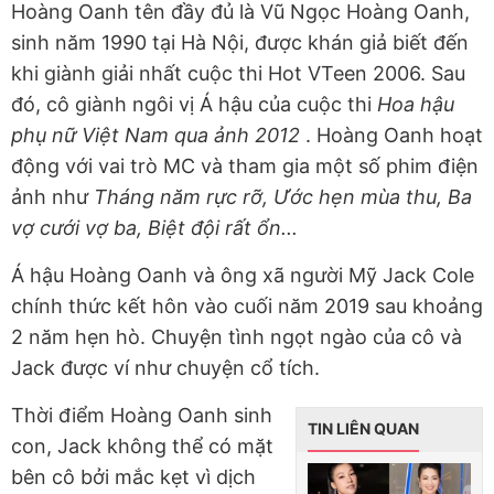
Hoàng Oanh tên đầy đủ là Vũ Ngọc Hoàng Oanh,
sinh năm 1990 tại Hà Nội, được khán giả biết đến
khi giành giải nhất cuộc thi Hot VTeen 2006. Sau
đó, cô giành ngôi vị Á hậu của cuộc thi
Hoa hậu
phụ nữ Việt Nam qua ảnh 2012
. Hoàng Oanh hoạt
động với vai trò MC và tham gia một số phim điện
ảnh như
Tháng năm rực rỡ, Ước hẹn mùa thu, Ba
vợ cưới vợ ba, Biệt đội rất ổn...
Á hậu Hoàng Oanh và ông xã người Mỹ Jack Cole
chính thức kết hôn vào cuối năm 2019 sau khoảng
2 năm hẹn hò. Chuyện tình ngọt ngào của cô và
Jack được ví như chuyện cổ tích.
Thời điểm Hoàng Oanh sinh
TIN LIÊN QUAN
con, Jack không thể có mặt
bên cô bởi mắc kẹt vì dịch