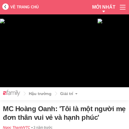
MỚI NHẤT
VỀ TRANG CHỦ
Hậu trường
Giải trí
MC Hoàng Oanh: 'Tôi là một người mẹ
đơn thân vui vẻ và hạnh phúc'
Ngọc Thanh/VTC
3 năm trước