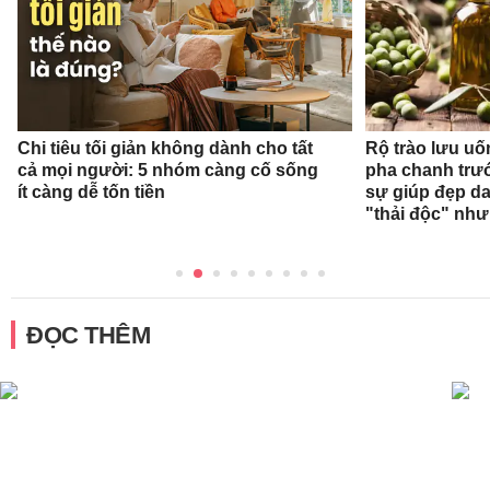
Chi tiêu tối giản không dành cho tất
Rộ trào lưu uốn
cả mọi người: 5 nhóm càng cố sống
pha chanh trướ
ít càng dễ tốn tiền
sự giúp đẹp da
"thải độc" như
ĐỌC THÊM