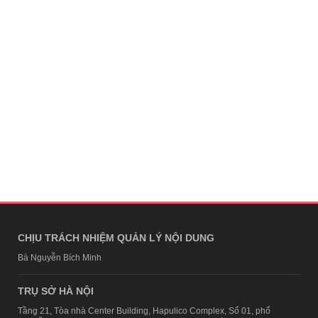
CHỊU TRÁCH NHIỆM QUẢN LÝ NỘI DUNG
Bà Nguyễn Bích Minh
TRỤ SỞ HÀ NỘI
Tầng 21, Tòa nhà Center Building, Hapulico Complex, Số 01, phố