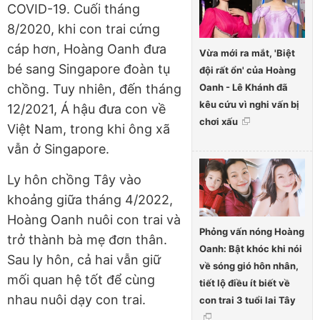
COVID-19. Cuối tháng
8/2020, khi con trai cứng
cáp hơn, Hoàng Oanh đưa
Vừa mới ra mắt, 'Biệt
bé sang Singapore đoàn tụ
đội rất ổn' của Hoàng
Oanh - Lê Khánh đã
chồng. Tuy nhiên, đến tháng
kêu cứu vì nghi vấn bị
12/2021, Á hậu đưa con về
chơi xấu
Việt Nam, trong khi ông xã
vẫn ở Singapore.
Ly hôn chồng Tây vào
khoảng giữa tháng 4/2022,
Hoàng Oanh nuôi con trai và
Phỏng vấn nóng Hoàng
trở thành bà mẹ đơn thân.
Oanh: Bật khóc khi nói
Sau ly hôn, cả hai vẫn giữ
về sóng gió hôn nhân,
mối quan hệ tốt để cùng
tiết lộ điều ít biết về
nhau nuôi dạy con trai.
con trai 3 tuổi lai Tây