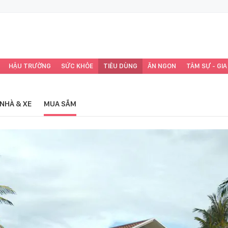
HẬU TRƯỜNG
SỨC KHỎE
TIÊU DÙNG
ĂN NGON
TÂM SỰ - GIA
NHÀ & XE
MUA SẮM