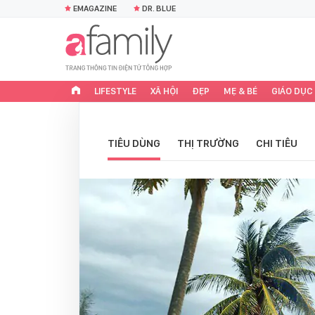
EMAGAZINE
DR. BLUE
LIFESTYLE
XÃ HỘI
ĐẸP
MẸ & BÉ
GIÁO DỤC
TIÊU DÙNG
THỊ TRƯỜNG
CHI TIÊU