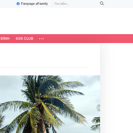
Fanpage aFamily
 ĐÌNH
40S CLUB