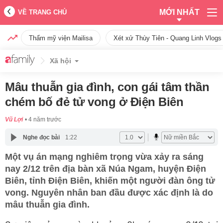
MỚI NHẤT
VỀ TRANG CHỦ
Thẩm mỹ viện Mailisa
Xét xử Thùy Tiên - Quang Linh Vlogs
Xã hội
Mâu thuẫn gia đình, con gái tâm thần
chém bố đẻ tử vong ở Điện Biên
Vũ Lợi
4 năm trước
Nghe đọc bài
1:22
Một vụ án mạng nghiêm trọng vừa xảy ra sáng
nay 2/12 trên địa bàn xã Núa Ngam, huyện Điện
Biên, tỉnh Điện Biên, khiến một người đàn ông tử
vong. Nguyên nhân ban đầu được xác định là do
mâu thuẫn gia đình.