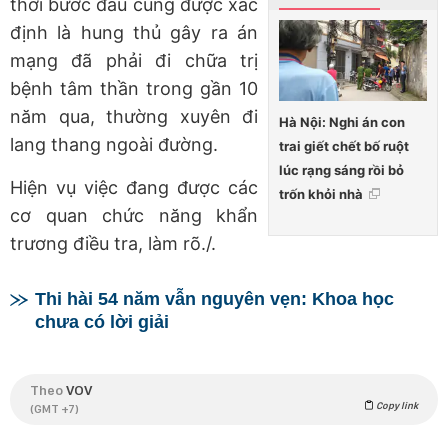
thời bước đầu cũng được xác
định là hung thủ gây ra án
mạng đã phải đi chữa trị
bệnh tâm thần trong gần 10
năm qua, thường xuyên đi
Hà Nội: Nghi án con
lang thang ngoài đường.
trai giết chết bố ruột
lúc rạng sáng rồi bỏ
Hiện vụ việc đang được các
trốn khỏi nhà
cơ quan chức năng khẩn
trương điều tra, làm rõ./.
Thi hài 54 năm vẫn nguyên vẹn: Khoa học
chưa có lời giải
Theo
VOV
Copy link
(GMT +7)