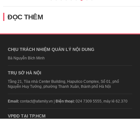
ĐỌC THÊM
CHỊU TRÁCH NHIỆM QUẢN LÝ NỘI DUNG
Bà Nguyễn Bích Minh
TRỤ SỞ HÀ NỘI
Tầng 21, Tòa nhà Center Building, Hapulico Complex, Số 01, phố
Nguyễn Huy Tưởng, phường Thanh Xuân, thành phố Hà Nội
Email:
contact@afamily.vn |
Điện thoại:
024 7309 5555, máy lẻ 62.370
VPĐD TẠI TP.HCM
Tầng 4, Tòa nhà 123, số 127 Võ Văn Tần, Phường Xuân Hòa, TPHCM
Điện thoại:
028 7307 7979