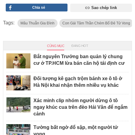
Chia sẻ
Sao chép link
Tags:
Mâu Thuẫn Gia Đình
Con Gái Tâm Thần Chém Bố Đẻ Tử Vong
CÙNG MỤC
ĐANG HOT
Bắt nguyên Trưởng ban quản lý chung
cư ở TP.HCM lừa bán căn hộ tái định cư
Đối tượng kê gạch trộm bánh xe ô tô ở
Hà Nội khai nhận thêm nhiều vụ khác
Xác minh clip nhóm người dừng ô tô
ngay khúc cua trên đèo Hải Vân để ngắm
cảnh
Tường bất ngờ đổ sập, một người tử
vong