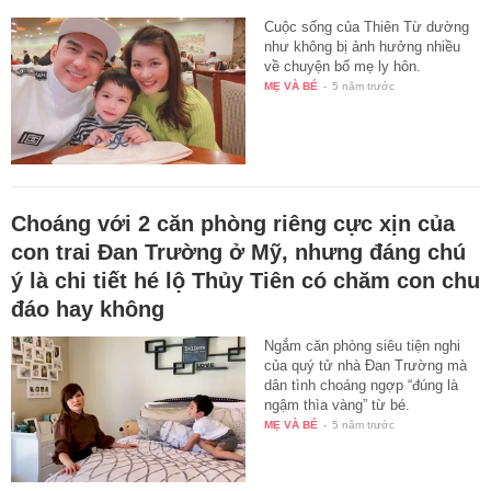
Cuộc sống của Thiên Từ dường
như không bị ảnh hưởng nhiều
về chuyện bố mẹ ly hôn.
MẸ VÀ BÉ
-
5 năm trước
Choáng với 2 căn phòng riêng cực xịn của
con trai Đan Trường ở Mỹ, nhưng đáng chú
ý là chi tiết hé lộ Thủy Tiên có chăm con chu
đáo hay không
Ngắm căn phòng siêu tiện nghi
của quý tử nhà Đan Trường mà
dân tình choáng ngợp “đúng là
ngậm thìa vàng” từ bé.
MẸ VÀ BÉ
-
5 năm trước