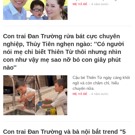
MẸ VÀ BÉ
-
4 năm trước
Con trai Đan Trường rửa bát cực chuyên
nghiệp, Thủy Tiên nghẹn ngào: ''Có người
nói mẹ chỉ biết Thiên Từ thôi nhưng nhìn
con như vậy mẹ sao nỡ bỏ con giây phút
nào''
Cậu bé Thiên Từ ngày càng khôi
ngô và còn chăm chỉ, hiểu
chuyện nữa.
MẸ VÀ BÉ
-
4 năm trước
Con trai Đan Trường và bà nội bắt trend "5