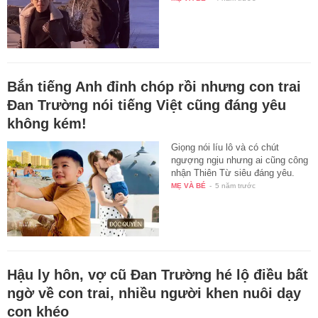
Bắn tiếng Anh đỉnh chóp rồi nhưng con trai
Đan Trường nói tiếng Việt cũng đáng yêu
không kém!
Giọng nói líu lô và có chút
ngượng ngịu nhưng ai cũng công
nhận Thiên Từ siêu đáng yêu.
MẸ VÀ BÉ
-
5 năm trước
Hậu ly hôn, vợ cũ Đan Trường hé lộ điều bất
ngờ về con trai, nhiều người khen nuôi dạy
con khéo