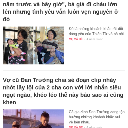
năm trước và bây giờ", bà già đi cháu lớn
lên nhưng tình yêu vẫn luôn vẹn nguyên ở
đó
Đó là những khoảnh khắc rất đỗi
đáng yêu của Thiên Từ và bà nội.
MẸ VÀ BÉ
-
4 năm trước
Vợ cũ Đan Trường chia sẻ đoạn clip nhảy
nhót lầy lội của 2 cha con với lời nhắn siêu
ngọt ngào, khéo léo thế này bảo sao ai cũng
khen
Cả gia đình Đan Trường đang tận
hưởng những khoảnh khắc vui
vẻ bên nhau.
MẸ VÀ BÉ
-
4 năm trước