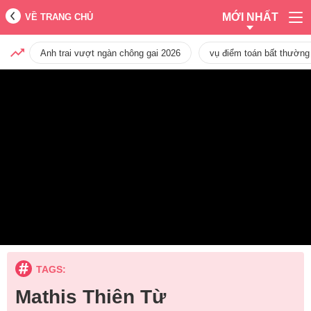
MỚI NHẤT
VỀ TRANG CHỦ
Anh trai vượt ngàn chông gai 2026
vụ điểm toán bất thường
TAGS:
Mathis Thiên Từ