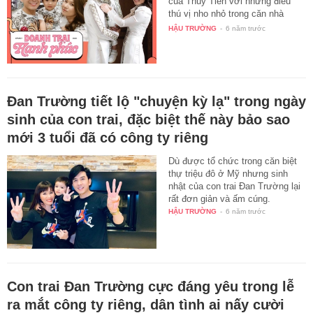
của Thủy Tiên với những điều
thú vị nho nhỏ trong căn nhà
của…
HẬU TRƯỜNG
-
6 năm trước
Đan Trường tiết lộ "chuyện kỳ lạ" trong ngày
sinh của con trai, đặc biệt thế này bảo sao
mới 3 tuổi đã có công ty riêng
Dù được tổ chức trong căn biệt
thự triệu đô ở Mỹ nhưng sinh
nhật của con trai Đan Trường lại
rất đơn giản và ấm cúng.
HẬU TRƯỜNG
-
6 năm trước
Con trai Đan Trường cực đáng yêu trong lễ
ra mắt công ty riêng, dân tình ai nấy cười