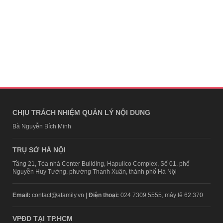
CHỊU TRÁCH NHIỆM QUẢN LÝ NỘI DUNG
Bà Nguyễn Bích Minh
TRỤ SỞ HÀ NỘI
Tầng 21, Tòa nhà Center Building, Hapulico Complex, Số 01, phố
Nguyễn Huy Tưởng, phường Thanh Xuân, thành phố Hà Nội
Email:
contact@afamily.vn |
Điện thoại:
024 7309 5555, máy lẻ 62.370
VPĐD TẠI TP.HCM