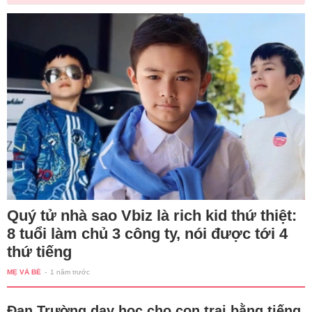
Quý tử nhà sao Vbiz là rich kid thứ thiệt:
8 tuổi làm chủ 3 công ty, nói được tới 4
thứ tiếng
MẸ VÀ BÉ
-
1 năm trước
Đan Trường dạy học cho con trai bằng tiếng