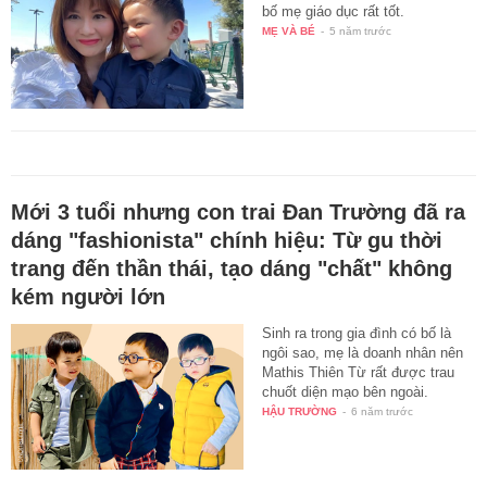
bố mẹ giáo dục rất tốt.
MẸ VÀ BÉ
-
5 năm trước
Mới 3 tuổi nhưng con trai Đan Trường đã ra
dáng "fashionista" chính hiệu: Từ gu thời
trang đến thần thái, tạo dáng "chất" không
kém người lớn
Sinh ra trong gia đình có bố là
ngôi sao, mẹ là doanh nhân nên
Mathis Thiên Từ rất được trau
chuốt diện mạo bên ngoài.
HẬU TRƯỜNG
-
6 năm trước