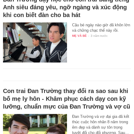
Anh siêu đáng yêu, ngỡ ngàng và xúc động
khi con biết đàn cho ba hát
Cậu bé ngày nào giờ đã khôn lớn
và chững chạc thế này rồi.
MẸ VÀ BÉ
-
3 năm trước
Con trai Đan Trường thay đổi ra sao sau khi
bố mẹ ly hôn - Khâm phục cách dạy con kỹ
lưỡng, chuẩn mực của Đan Trường và vợ cũ
Đan Trường và vợ đại gia đã kết
thúc cuộc hôn nhân 8 năm trong
êm đẹp và dành sự tôn trọng
tuyệt đối cho đối phương. Sau…