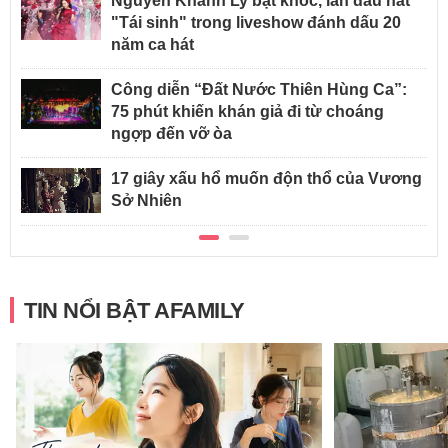
Nguyễn Khánh Ly bật khóc, lần đầu hát
"Tái sinh" trong liveshow đánh dấu 20
năm ca hát
Công diễn “Đất Nước Thiên Hùng Ca”:
75 phút khiến khán giả đi từ choáng
ngợp đến vỡ òa
17 giây xấu hổ muốn độn thổ của Vương
Sở Nhiên
TIN NỔI BẬT AFAMILY