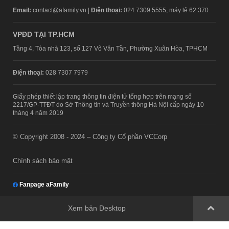
Email:
contact@afamily.vn |
Điện thoại:
024 7309 5555, máy lẻ 62.370
VPĐD TẠI TP.HCM
Tầng 4, Tòa nhà 123, số 127 Võ Văn Tần, Phường Xuân Hòa, TPHCM
Điện thoại:
028 7307 7979
Giấy phép thiết lập trang thông tin điện tử tổng hợp trên mạng số
2217/GP-TTĐT do Sở Thông tin và Truyền thông Hà Nội cấp ngày 10
tháng 4 năm 2019
© Copyright 2008 - 2024 – Công ty Cổ phần VCCorp
Chính sách bảo mật
Fanpage aFamily
Xem bản Desktop