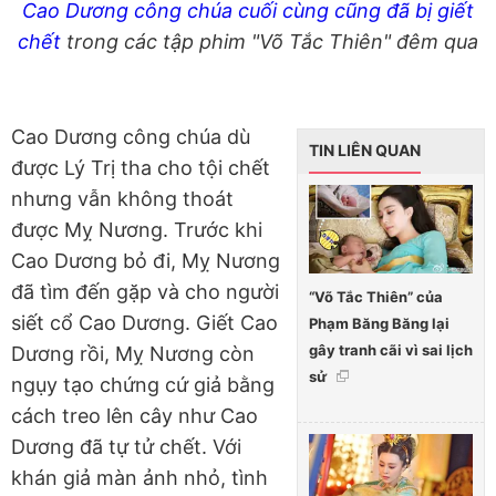
Cao Dương công chúa cuối cùng cũng đã bị giết
chết
trong các tập phim "Võ Tắc Thiên" đêm qua
Cao Dương công chúa dù
TIN LIÊN QUAN
được Lý Trị tha cho tội chết
nhưng vẫn không thoát
được Mỵ Nương. Trước khi
Cao Dương bỏ đi, Mỵ Nương
đã tìm đến gặp và cho người
“Võ Tắc Thiên” của
siết cổ Cao Dương. Giết Cao
Phạm Băng Băng lại
gây tranh cãi vì sai lịch
Dương rồi, Mỵ Nương còn
sử
ngụy tạo chứng cứ giả bằng
cách treo lên cây như Cao
Dương đã tự tử chết. Với
khán giả màn ảnh nhỏ, tình