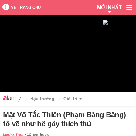
MỚI NHẤT
VỀ TRANG CHỦ
Hậu trường
Giải trí
Mặt Võ Tắc Thiên (Phạm Băng Băng)
tô vẽ như hề gây thích thú
Liathia Trần
12 năm trước