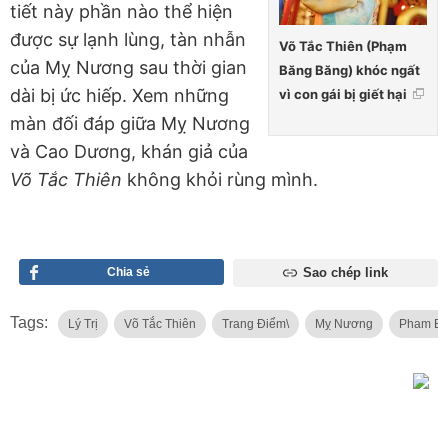
tiết này phần nào thể hiện
được sự lạnh lùng, tàn nhẫn
Võ Tắc Thiên (Phạm
của Mỵ Nương sau thời gian
Băng Băng) khóc ngất
dài bị ức hiếp. Xem những
vì con gái bị giết hại
màn đối đáp giữa Mỵ Nương
và Cao Dương, khán giả của
Võ Tắc Thiên
không khỏi rùng mình.
Chia sẻ
Sao chép link
Tags:
Lý Trị
Võ Tắc Thiên
Trang Điểm\
Mỵ Nương
Pham Bă