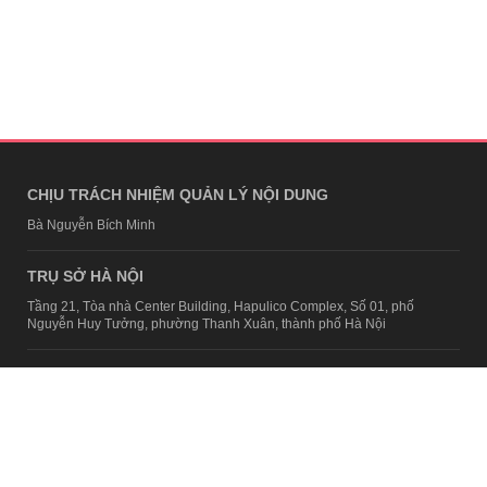
CHỊU TRÁCH NHIỆM QUẢN LÝ NỘI DUNG
Bà Nguyễn Bích Minh
TRỤ SỞ HÀ NỘI
Tầng 21, Tòa nhà Center Building, Hapulico Complex, Số 01, phố
Nguyễn Huy Tưởng, phường Thanh Xuân, thành phố Hà Nội
Email:
contact@afamily.vn |
Điện thoại:
024 7309 5555, máy lẻ 62.370
VPĐD TẠI TP.HCM
Tầng 4, Tòa nhà 123, số 127 Võ Văn Tần, Phường Xuân Hòa, TPHCM