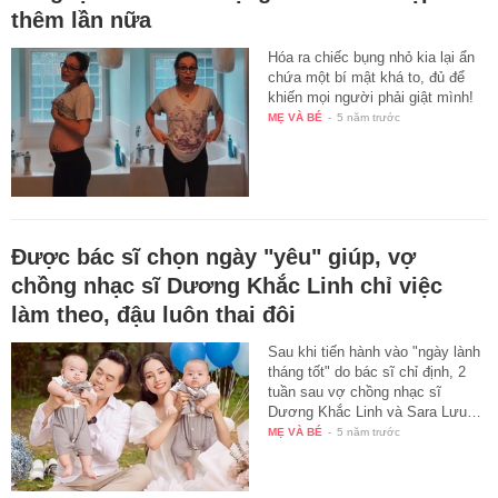
thêm lần nữa
Hóa ra chiếc bụng nhỏ kia lại ẩn
chứa một bí mật khá to, đủ để
khiến mọi người phải giật mình!
MẸ VÀ BÉ
-
5 năm trước
Được bác sĩ chọn ngày "yêu" giúp, vợ
chồng nhạc sĩ Dương Khắc Linh chỉ việc
làm theo, đậu luôn thai đôi
Sau khi tiến hành vào "ngày lành
tháng tốt" do bác sĩ chỉ định, 2
tuần sau vợ chồng nhạc sĩ
Dương Khắc Linh và Sara Lưu…
MẸ VÀ BÉ
-
5 năm trước