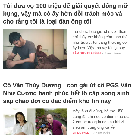
Tôi đưa vợ 100 triệu để giải quyết đống mỡ
bụng, vậy mà cô ấy hờn dỗi trách móc và
cho rằng tôi là loại đàn ông tồi
Tôi chưa bao giờ chê vợ, thậm
chí thấy vợ không còn thon thả
như trước, tôi càng thương cô
ấy hơn. Vậy mà vợ tôi lại suy…
TÂM SỰ - GIA ĐÌNH
-
7 năm trước
Cô Văn Thùy Dương - con gái út cố PGS Văn
Như Cương hạnh phúc tiết lộ cặp song sinh
sắp chào đời có đặc điểm khó tin này
Vậy là cuối cùng, bà mẹ U50
cũng đã chia sẻ về diện mạo của
2 em bé trong bụng sau khi đi
siêu âm cùng ông xã về.
LIFESTYLE
-
7 năm trước