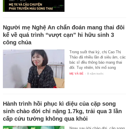
Người mẹ Nghệ An chẩn đoán mang thai đôi
kể về quá trình “vượt cạn” hi hữu sinh 3
công chúa
Trong suốt thai kỳ, chị Cao Thị
Thảo đã nhiều lần đi siêu âm, các
bác sĩ đều thông báo mang thai
đôi. Tuy nhiên, khi mổ song
thai…
MẸ VÀ BÉ
-
8 năm trước
Hành trình hồi phục kì diệu của cặp song
sinh chào đời chỉ nặng 1.7kg, trải qua 3 lần
cấp cứu tưởng không qua khỏi
Ngay sau khi chào đời, cặp song