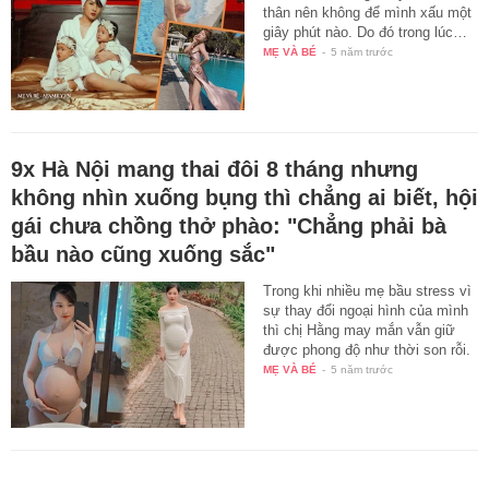
thân nên không để mình xấu một
giây phút nào. Do đó trong lúc…
MẸ VÀ BÉ
-
5 năm trước
9x Hà Nội mang thai đôi 8 tháng nhưng
không nhìn xuống bụng thì chẳng ai biết, hội
gái chưa chồng thở phào: "Chẳng phải bà
bầu nào cũng xuống sắc"
Trong khi nhiều mẹ bầu stress vì
sự thay đổi ngoại hình của mình
thì chị Hằng may mắn vẫn giữ
được phong độ như thời son rỗi.
MẸ VÀ BÉ
-
5 năm trước