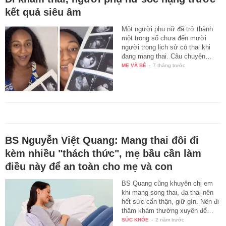
kết quả siêu âm
Một người phụ nữ đã trở thành
một trong số chưa đến mười
người trong lịch sử có thai khi
đang mang thai. Câu chuyện…
MẸ VÀ BÉ
-
7 tháng trước
BS Nguyễn Việt Quang: Mang thai đôi đi
kèm nhiều "thách thức", mẹ bầu cần làm
điều này để an toàn cho mẹ và con
BS Quang cũng khuyên chị em
khi mang song thai, đa thai nên
hết sức cẩn thận, giữ gìn. Nên đi
thăm khám thường xuyên để…
SỨC KHỎE
-
2 năm trước