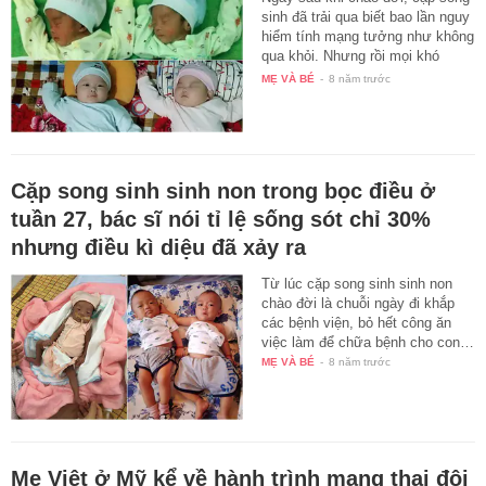
sinh đã trải qua biết bao lần nguy
hiểm tính mạng tưởng như không
qua khỏi. Nhưng rồi mọi khó
khăn…
MẸ VÀ BÉ
-
8 năm trước
Cặp song sinh sinh non trong bọc điều ở
tuần 27, bác sĩ nói tỉ lệ sống sót chỉ 30%
nhưng điều kì diệu đã xảy ra
Từ lúc cặp song sinh sinh non
chào đời là chuỗi ngày đi khắp
các bệnh viện, bỏ hết công ăn
việc làm để chữa bệnh cho con…
MẸ VÀ BÉ
-
8 năm trước
Mẹ Việt ở Mỹ kể về hành trình mang thai đôi