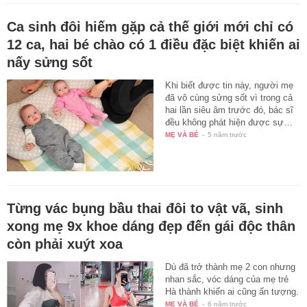
Ca sinh đôi hiếm gặp cả thế giới mới chỉ có
12 ca, hai bé chào có 1 điều đặc biệt khiến ai
nấy sửng sốt
Khi biết được tin này, người mẹ
đã vô cùng sửng sốt vì trong cả
hai lần siêu âm trước đó, bác sĩ
đều không phát hiện được sự…
MẸ VÀ BÉ
-
5 năm trước
Từng vác bụng bầu thai đôi to vật vã, sinh
xong mẹ 9x khoe dáng đẹp đến gái độc thân
còn phải xuýt xoa
Dù đã trở thành mẹ 2 con nhưng
nhan sắc, vóc dáng của mẹ trẻ
Hà thành khiến ai cũng ấn tượng.
MẸ VÀ BÉ
-
6 năm trước