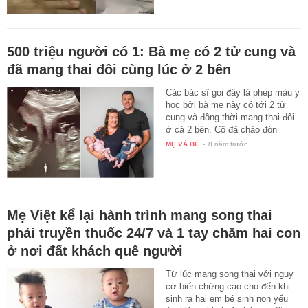
500 triệu người có 1: Bà mẹ có 2 tử cung và
đã mang thai đôi cùng lúc ở 2 bên
Các bác sĩ gọi đây là phép màu y
học bởi bà mẹ này có tới 2 tử
cung và đồng thời mang thai đôi
ở cả 2 bên. Cô đã chào đón
cặp…
MẸ VÀ BÉ
-
8 năm trước
Mẹ Việt kể lại hành trình mang song thai
phải truyền thuốc 24/7 và 1 tay chăm hai con
ở nơi đất khách quê người
Từ lúc mang song thai với nguy
cơ biến chứng cao cho đến khi
sinh ra hai em bé sinh non yếu