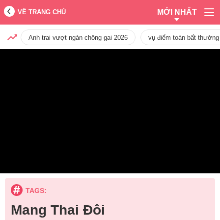
MỚI NHẤT
VỀ TRANG CHỦ
Anh trai vượt ngàn chông gai 2026
vụ điểm toán bất thường
TAGS:
Mang Thai Đôi