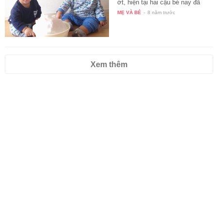
ớt, hiện tại hai cậu bé nay đã
lớn…
MẸ VÀ BÉ
-
8 năm trước
Xem thêm