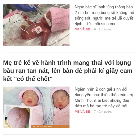
Nghe bác sĩ lạnh lùng thông báo
2 em bé trong bụng sẽ không thể
sống sót, người mẹ trẻ đã quyết
định... từ chối sinh con.
MẸ VÀ BÉ
-
6 năm trước
Mẹ trẻ kể về hành trình mang thai với bụng
bầu rạn tan nát, lên bàn đẻ phải kí giấy cam
kết "có thể chết"
Ngắm nhìn 2 con gái sinh đôi
đáng yêu như thiên thần của chị
Minh Thu, ít ai biết những đau
đớn mà bà mẹ trẻ này đã trải…
MẸ VÀ BÉ
-
7 năm trước