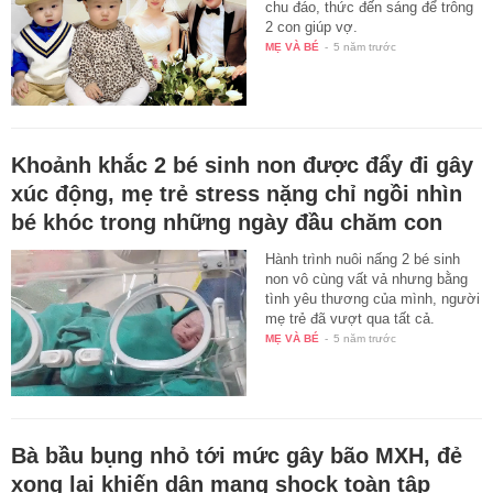
chu đáo, thức đến sáng để trông
2 con giúp vợ.
MẸ VÀ BÉ
-
5 năm trước
Khoảnh khắc 2 bé sinh non được đẩy đi gây
xúc động, mẹ trẻ stress nặng chỉ ngồi nhìn
bé khóc trong những ngày đầu chăm con
Hành trình nuôi nấng 2 bé sinh
non vô cùng vất vả nhưng bằng
tình yêu thương của mình, người
mẹ trẻ đã vượt qua tất cả.
MẸ VÀ BÉ
-
5 năm trước
Bà bầu bụng nhỏ tới mức gây bão MXH, đẻ
xong lại khiến dân mạng shock toàn tập