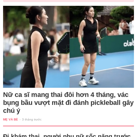
Nữ ca sĩ mang thai đôi hơn 4 tháng, vác
bụng bầu vượt mặt đi đánh pickleball gây
chú ý
MẸ VÀ BÉ
-
3 tháng trước
Đi khám thai, người phụ nữ sốc nặng trước