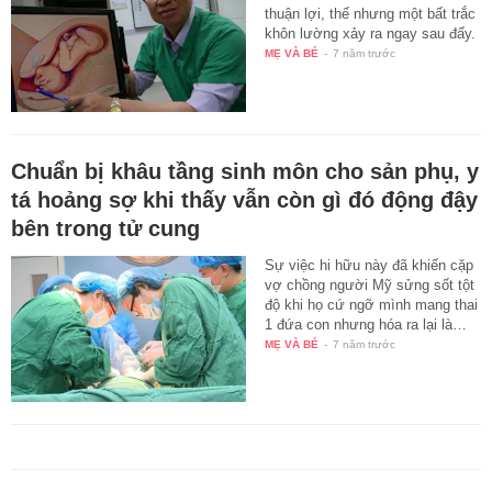
thuận lợi, thế nhưng một bất trắc
khôn lường xảy ra ngay sau đấy.
MẸ VÀ BÉ
-
7 năm trước
Chuẩn bị khâu tầng sinh môn cho sản phụ, y
tá hoảng sợ khi thấy vẫn còn gì đó động đậy
bên trong tử cung
Sự việc hi hữu này đã khiến cặp
vợ chồng người Mỹ sửng sốt tột
độ khi họ cứ ngỡ mình mang thai
1 đứa con nhưng hóa ra lại là…
MẸ VÀ BÉ
-
7 năm trước