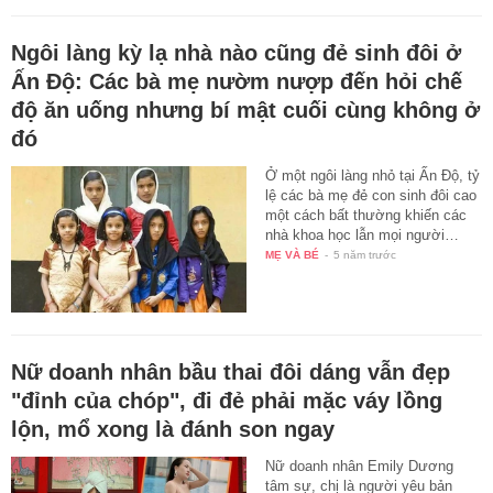
Ngôi làng kỳ lạ nhà nào cũng đẻ sinh đôi ở
Ấn Độ: Các bà mẹ nườm nượp đến hỏi chế
độ ăn uống nhưng bí mật cuối cùng không ở
đó
Ở một ngôi làng nhỏ tại Ấn Độ, tỷ
lệ các bà mẹ đẻ con sinh đôi cao
một cách bất thường khiến các
nhà khoa học lẫn mọi người…
MẸ VÀ BÉ
-
5 năm trước
Nữ doanh nhân bầu thai đôi dáng vẫn đẹp
"đỉnh của chóp", đi đẻ phải mặc váy lồng
lộn, mổ xong là đánh son ngay
Nữ doanh nhân Emily Dương
tâm sự, chị là người yêu bản