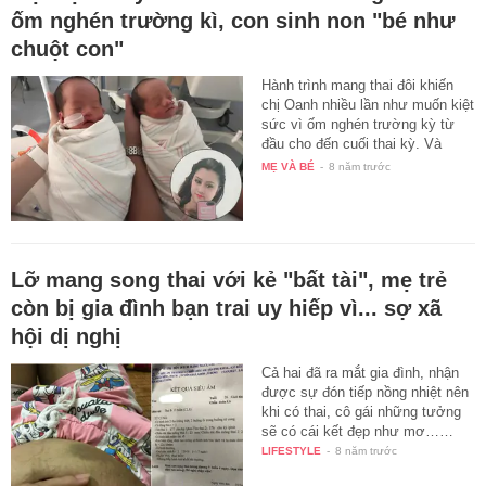
ốm nghén trường kì, con sinh non "bé như
chuột con"
Hành trình mang thai đôi khiến
chị Oanh nhiều lần như muốn kiệt
sức vì ốm nghén trường kỳ từ
đầu cho đến cuối thai kỳ. Và
hiện…
MẸ VÀ BÉ
-
8 năm trước
Lỡ mang song thai với kẻ "bất tài", mẹ trẻ
còn bị gia đình bạn trai uy hiếp vì... sợ xã
hội dị nghị
Cả hai đã ra mắt gia đình, nhận
được sự đón tiếp nồng nhiệt nên
khi có thai, cô gái những tưởng
sẽ có cái kết đẹp như mơ……
LIFESTYLE
-
8 năm trước