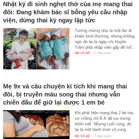
Nhật ký đi sinh nghẹt thở của mẹ mang thai
đôi: Đang khám bác sĩ bỗng yêu cầu nhập
viện, dừng thai kỳ ngay lập tức
Tưởng chừng như là một lần đi
khám bình thường, nhưng không
ngờ đó lại là ngày chị Huyền
Trâm phải nhập viện gấp để mổ…
MẸ VÀ BÉ
-
7 năm trước
Mẹ 9x và câu chuyện kì tích khi mang thai
đôi, bị truyền máu song thai nhưng vẫn
chiến đấu để giữ lại được 1 em bé
Khi phát hiện mang thai 2 bé trai,
vợ chồng chị B.K đã vui mừng
khôn xiết. Nhưng cuối cùng, đó
lại là một hành trình vô cùng
gian…
MẸ VÀ BÉ
-
7 năm trước