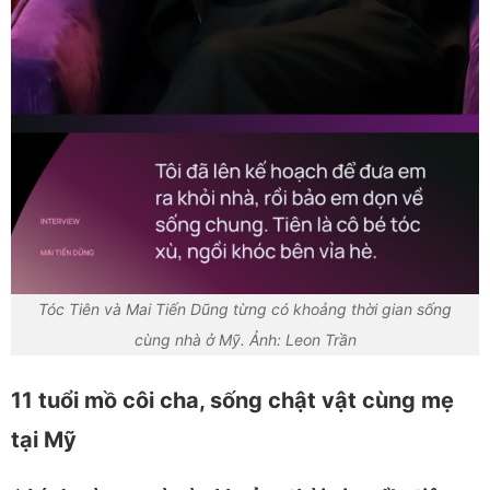
Tóc Tiên và Mai Tiến Dũng từng có khoảng thời gian sống
cùng nhà ở Mỹ. Ảnh: Leon Trần
11 tuổi mồ côi cha, sống chật vật cùng mẹ
tại Mỹ