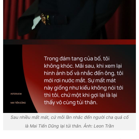
Sau nhiều mất mát, cứ mỗi lần nhắc đến người cha quá cố
là Mai Tiến Dũng lại tủi thân. Ảnh: Leon Trần