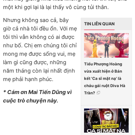
một khi gợi lại là lại thấy vô cùng tủi thân.
Nhưng không sao cả, bây
TIN LIÊN QUAN
giờ cả nhà tôi đều ổn. Với mẹ
tôi thì vẫn không có ai được
như bố. Chị em chúng tôi chỉ
mong mẹ được sống vui, mẹ
làm gì cũng được, những
Tiểu Phượng Hoàng
năm tháng còn lại nhất định
vừa xuất hiện ở Bán
kết 'Ca sĩ mặt nạ' là
mẹ phải hạnh phúc.
cháu gái ruột Diva Hà
* Cám ơn Mai Tiến Dũng vì
Trần?
cuộc trò chuyện này.