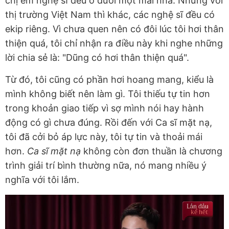
chị em nghệ sĩ đều ở dưới một mái nhà. Nhưng với
thị trường Việt Nam thì khác, các nghệ sĩ đều có
ekip riêng. Vì chưa quen nên có đôi lúc tôi hơi thân
thiện quá, tôi chỉ nhận ra điều này khi nghe những
lời chia sẻ là: "Dũng có hơi thân thiện quá".
Từ đó, tôi cũng có phần hơi hoang mang, kiểu là
mình không biết nên làm gì. Tôi thiếu tự tin hơn
trong khoản giao tiếp vì sợ mình nói hay hành
động có gì chưa đúng. Rồi đến với Ca sĩ mặt nạ,
tôi đã cởi bỏ áp lực này, tôi tự tin và thoải mái
hơn.
Ca sĩ mặt nạ
không còn đơn thuần là chương
trình giải trí bình thường nữa, nó mang nhiều ý
nghĩa với tôi lắm.