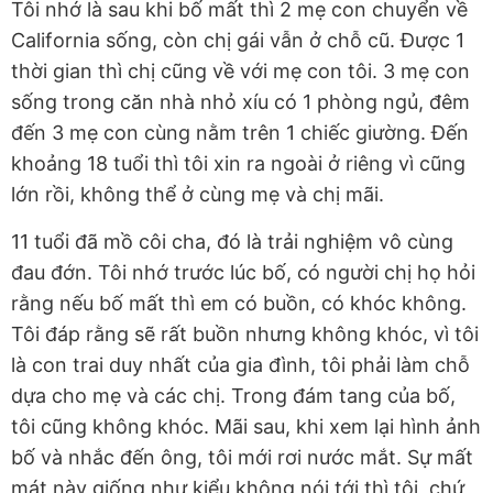
Tôi nhớ là sau khi bố mất thì 2 mẹ con chuyển về
California sống, còn chị gái vẫn ở chỗ cũ. Được 1
thời gian thì chị cũng về với mẹ con tôi. 3 mẹ con
sống trong căn nhà nhỏ xíu có 1 phòng ngủ, đêm
đến 3 mẹ con cùng nằm trên 1 chiếc giường. Đến
khoảng 18 tuổi thì tôi xin ra ngoài ở riêng vì cũng
lớn rồi, không thể ở cùng mẹ và chị mãi.
11 tuổi đã mồ côi cha, đó là trải nghiệm vô cùng
đau đớn. Tôi nhớ trước lúc bố, có người chị họ hỏi
rằng nếu bố mất thì em có buồn, có khóc không.
Tôi đáp rằng sẽ rất buồn nhưng không khóc, vì tôi
là con trai duy nhất của gia đình, tôi phải làm chỗ
dựa cho mẹ và các chị. Trong đám tang của bố,
tôi cũng không khóc. Mãi sau, khi xem lại hình ảnh
bố và nhắc đến ông, tôi mới rơi nước mắt. Sự mất
mát này giống như kiểu không nói tới thì tôi, chứ