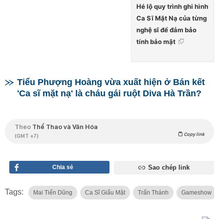
Hé lộ quy trình ghi hình
Ca Sĩ Mặt Nạ của từng
nghệ sĩ để đảm bảo
tính bảo mật
Tiểu Phượng Hoàng vừa xuất hiện ở Bán kết
'Ca sĩ mặt nạ' là cháu gái ruột Diva Hà Trần?
Theo
Thể Thao và Văn Hóa
Copy link
(GMT +7)
Chia sẻ
Sao chép link
Tags:
Mai Tiến Dũng
Ca Sĩ Giấu Mặt
Trấn Thánh
Gameshow