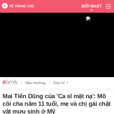
MỚI NHẤT
VỀ TRANG CHỦ
Hậu trường
Giải trí
Mai Tiến Dũng của 'Ca sĩ mặt nạ': Mồ
côi cha năm 11 tuổi, mẹ và chị gái chật
vật mưu sinh ở Mỹ