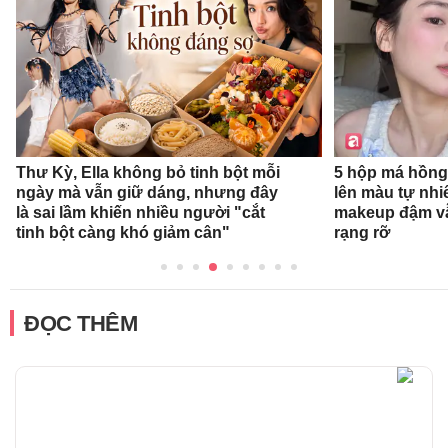
Thư Kỳ, Ella không bỏ tinh bột mỗi
5 hộp má hồng
ngày mà vẫn giữ dáng, nhưng đây
lên màu tự nhi
là sai lầm khiến nhiều người "cắt
makeup đậm v
tinh bột càng khó giảm cân"
rạng rỡ
ĐỌC THÊM