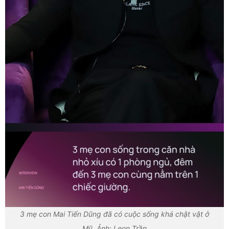
3 mẹ con Mai Tiến Dũng đã có cuộc sống khá chật vật ở
Mỹ. Ảnh: Leon Trần