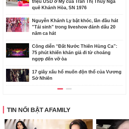
triệu USD ở Mỹ của Trần Thị Thúy Nga
quê Khánh Hòa, SN 1976
Nguyễn Khánh Ly bật khóc, lần đầu hát
"Tái sinh" trong liveshow đánh dấu 20
năm ca hát
Công diễn “Đất Nước Thiên Hùng Ca”:
75 phút khiến khán giả đi từ choáng
ngợp đến vỡ òa
17 giây xấu hổ muốn độn thổ của Vương
Sở Nhiên
TIN NỔI BẬT AFAMILY