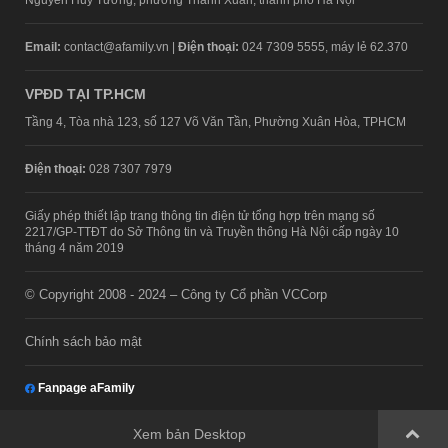
Email:
contact@afamily.vn |
Điện thoại:
024 7309 5555, máy lẻ 62.370
VPĐD TẠI TP.HCM
Tầng 4, Tòa nhà 123, số 127 Võ Văn Tần, Phường Xuân Hòa, TPHCM
Điện thoại:
028 7307 7979
Giấy phép thiết lập trang thông tin điện tử tổng hợp trên mạng số
2217/GP-TTĐT do Sở Thông tin và Truyền thông Hà Nội cấp ngày 10
tháng 4 năm 2019
© Copyright 2008 - 2024 – Công ty Cổ phần VCCorp
Chính sách bảo mật
Fanpage aFamily
Xem bản Desktop