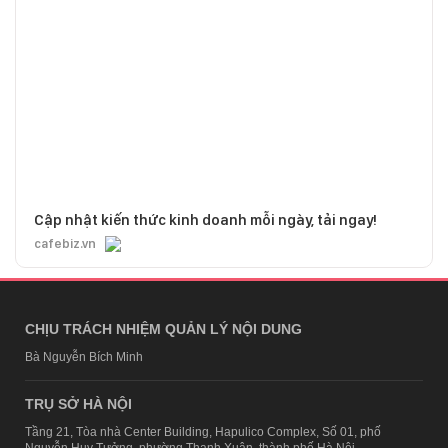
Cập nhật kiến thức kinh doanh mỗi ngày, tải ngay!
cafebiz.vn
CHỊU TRÁCH NHIỆM QUẢN LÝ NỘI DUNG
Bà Nguyễn Bích Minh
TRỤ SỞ HÀ NỘI
Tầng 21, Tòa nhà Center Building, Hapulico Complex, Số 01, phố
Nguyễn Huy Tưởng, phường Thanh Xuân, thành phố Hà Nội