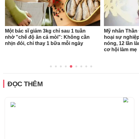
Một bác sĩ giảm 3kg chỉ sau 1 tuần
Mỹ nhân Thần Đ
nhờ "chế độ ăn cá mòi": Không cần
hoại sự nghiệp
nhịn đói, chỉ thay 1 bữa mỗi ngày
nóng, 12 lần l
cơ hội làm mẹ
ĐỌC THÊM