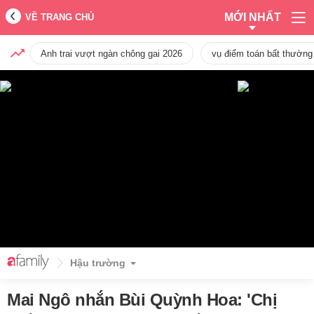
MỚI NHẤT
VỀ TRANG CHỦ
Anh trai vượt ngàn chông gai 2026
vụ điểm toán bất thường
Hậu trường
Mai Ngô nhắn Bùi Quỳnh Hoa: 'Chị