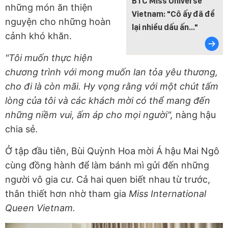
BTC Miss Universe
những món ăn thiện
Vietnam: "Cô ấy đã để
nguyện cho những hoàn
lại nhiều dấu ấn..."
cảnh khó khăn.
"Tôi muốn thực hiện
chương trình với mong muốn lan tỏa yêu thương,
cho đi là còn mãi. Hy vọng rằng với một chút tấm
lòng của tôi và các khách mời có thể mang đến
những niềm vui, ấm áp cho mọi người",
nàng hậu
chia sẻ.
Ở tập đầu tiên, Bùi Quỳnh Hoa mời Á hậu Mai Ngô
cùng đồng hành để làm bánh mì gửi đến những
người vô gia cư. Cả hai quen biết nhau từ trước,
thân thiết hơn nhờ tham gia
Miss International
Queen Vietnam.