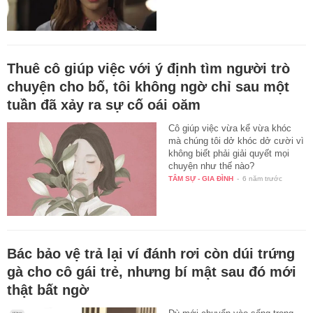
Thuê cô giúp việc với ý định tìm người trò
chuyện cho bố, tôi không ngờ chỉ sau một
tuần đã xảy ra sự cố oái oăm
Cô giúp việc vừa kể vừa khóc
mà chúng tôi dở khóc dở cười vì
không biết phải giải quyết mọi
chuyện như thế nào?
TÂM SỰ - GIA ĐÌNH
-
6 năm trước
Bác bảo vệ trả lại ví đánh rơi còn dúi trứng
gà cho cô gái trẻ, nhưng bí mật sau đó mới
thật bất ngờ