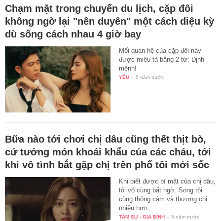
Chạm mặt trong chuyến du lịch, cặp đôi
không ngờ lại "nên duyên" một cách diệu kỳ
dù sống cách nhau 4 giờ bay
Mối quan hệ của cặp đôi này
được miêu tả bằng 2 từ: Định
mệnh!
YÊU
-
5 năm trước
Bữa nào tới chơi chị dâu cũng thết thịt bò,
cứ tưởng món khoái khẩu của các cháu, tới
khi vô tình bắt gặp chị trên phố tôi mới sốc
Khi biết được bí mật của chị dâu,
tôi vô cùng bất ngờ. Song tôi
cũng thông cảm và thương chị
nhiều hơn.
TÂM SỰ - GIA ĐÌNH
-
5 năm trước