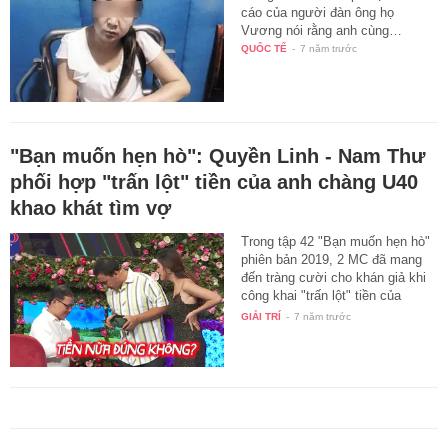
cáo của người đàn ông họ
Vương nói rằng anh cùng…
QUỐC TẾ
-
7 năm trước
"Bạn muốn hẹn hò": Quyền Linh - Nam Thư
phối hợp "trấn lột" tiền của anh chàng U40
khao khát tìm vợ
Trong tập 42 "Bạn muốn hẹn hò"
phiên bản 2019, 2 MC đã mang
đến tràng cười cho khán giả khi
công khai "trấn lột" tiền của
nam…
GIẢI TRÍ
-
7 năm trước