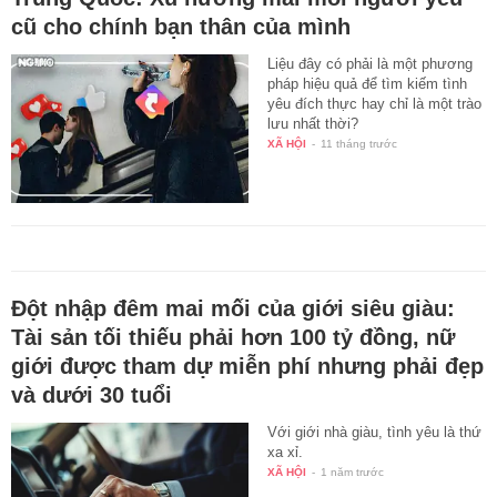
cũ cho chính bạn thân của mình
Liệu đây có phải là một phương
pháp hiệu quả để tìm kiếm tình
yêu đích thực hay chỉ là một trào
lưu nhất thời?
XÃ HỘI
-
11 tháng trước
Đột nhập đêm mai mối của giới siêu giàu:
Tài sản tối thiếu phải hơn 100 tỷ đồng, nữ
giới được tham dự miễn phí nhưng phải đẹp
và dưới 30 tuổi
Với giới nhà giàu, tình yêu là thứ
xa xỉ.
XÃ HỘI
-
1 năm trước