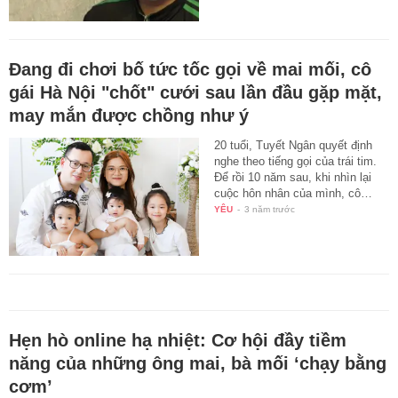
Đang đi chơi bố tức tốc gọi về mai mối, cô
gái Hà Nội "chốt" cưới sau lần đầu gặp mặt,
may mắn được chồng như ý
20 tuổi, Tuyết Ngân quyết định
nghe theo tiếng gọi của trái tim.
Để rồi 10 năm sau, khi nhìn lại
cuộc hôn nhân của mình, cô…
YÊU
-
3 năm trước
Hẹn hò online hạ nhiệt: Cơ hội đầy tiềm
năng của những ông mai, bà mối ‘chạy bằng
cơm’