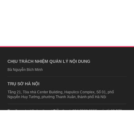
CHỊU TRÁCH NHIỆM QUẢN LÝ NỘI DUNG
Bà Nguyễn Bích Minh
TRỤ SỞ HÀ NỘI
Tầng 21, Tòa nhà Center Building, Hapulico Complex, Số 01, phố
Nguyễn Huy Tưởng, phường Thanh Xuân, thành phố Hà Nội
Email:
contact@afamily.vn |
Điện thoại:
024 7309 5555, máy lẻ 62.370
VPĐD TẠI TP.HCM
Tầng 4, Tòa nhà 123, số 127 Võ Văn Tần, Phường Xuân Hòa, TPHCM