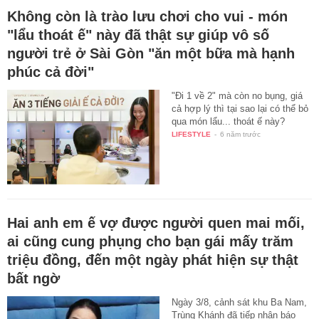
Không còn là trào lưu chơi cho vui - món
"lẩu thoát ế" này đã thật sự giúp vô số
người trẻ ở Sài Gòn "ăn một bữa mà hạnh
phúc cả đời"
"Đi 1 về 2" mà còn no bụng, giá
cả hợp lý thì tại sao lại có thể bỏ
qua món lẩu... thoát ế này?
LIFESTYLE
-
6 năm trước
Hai anh em ế vợ được người quen mai mối,
ai cũng cung phụng cho bạn gái mấy trăm
triệu đồng, đến một ngày phát hiện sự thật
bất ngờ
Ngày 3/8, cảnh sát khu Ba Nam,
Trùng Khánh đã tiếp nhận báo