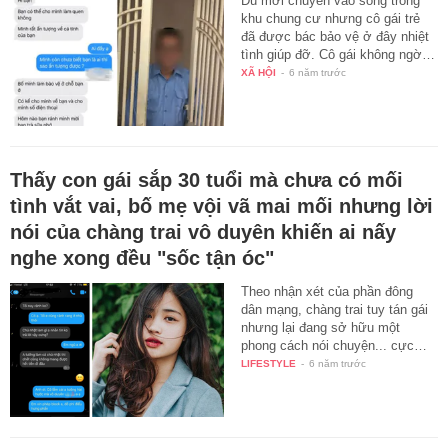
Dù mới chuyển vào sống trong
khu chung cư nhưng cô gái trẻ
đã được bác bảo vệ ở đây nhiệt
tình giúp đỡ. Cô gái không ngờ…
XÃ HỘI
-
6 năm trước
Thấy con gái sắp 30 tuổi mà chưa có mối
tình vắt vai, bố mẹ vội vã mai mối nhưng lời
nói của chàng trai vô duyên khiến ai nấy
nghe xong đều "sốc tận óc"
Theo nhận xét của phần đông
dân mạng, chàng trai tuy tán gái
nhưng lại đang sở hữu một
phong cách nói chuyện... cực…
LIFESTYLE
-
6 năm trước