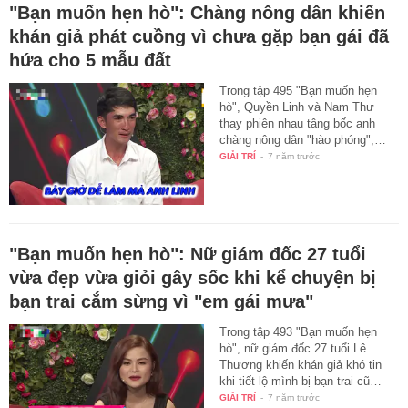
"Bạn muốn hẹn hò": Chàng nông dân khiến
khán giả phát cuồng vì chưa gặp bạn gái đã
hứa cho 5 mẫu đất
Trong tập 495 "Bạn muốn hẹn
hò", Quyền Linh và Nam Thư
thay phiên nhau tâng bốc anh
chàng nông dân "hào phóng",…
GIẢI TRÍ
-
7 năm trước
"Bạn muốn hẹn hò": Nữ giám đốc 27 tuổi
vừa đẹp vừa giỏi gây sốc khi kể chuyện bị
bạn trai cắm sừng vì "em gái mưa"
Trong tập 493 "Bạn muốn hẹn
hò", nữ giám đốc 27 tuổi Lê
Thương khiến khán giả khó tin
khi tiết lộ mình bị bạn trai cũ…
GIẢI TRÍ
-
7 năm trước