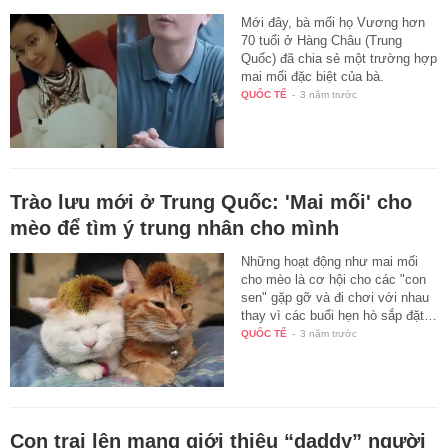
Mới đây, bà mối họ Vương hơn
70 tuổi ở Hàng Châu (Trung
Quốc) đã chia sẻ một trường hợp
mai mối đặc biệt của bà.
QUỐC TẾ
-
3 năm trước
Trào lưu mới ở Trung Quốc: 'Mai mối' cho
mèo để tìm ý trung nhân cho mình
Những hoạt động như mai mối
cho mèo là cơ hội cho các "con
sen" gặp gỡ và đi chơi với nhau
thay vì các buổi hẹn hò sắp đặt…
QUỐC TẾ
-
3 năm trước
Con trai lên mạng giới thiệu “daddy” người