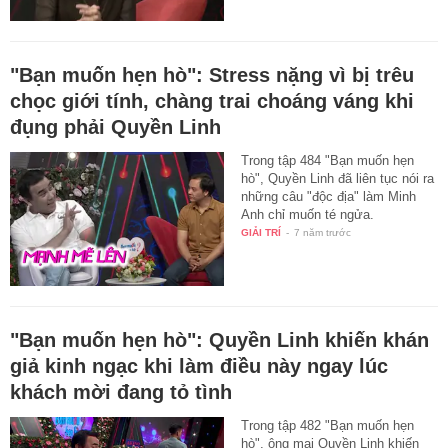
"Bạn muốn hẹn hò": Stress nặng vì bị trêu
chọc giới tính, chàng trai choáng váng khi
đụng phải Quyền Linh
Trong tập 484 "Bạn muốn hẹn
hò", Quyền Linh đã liên tục nói ra
những câu "độc địa" làm Minh
Anh chỉ muốn té ngửa.
GIẢI TRÍ
-
7 năm trước
"Bạn muốn hẹn hò": Quyền Linh khiến khán
giả kinh ngạc khi làm điều này ngay lúc
khách mời đang tỏ tình
Trong tập 482 "Bạn muốn hẹn
hò", ông mai Quyền Linh khiến