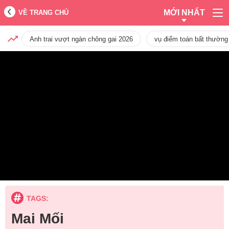
MỚI NHẤT
VỀ TRANG CHỦ
Anh trai vượt ngàn chông gai 2026
vụ điểm toán bất thường
TAGS:
Mai Mối