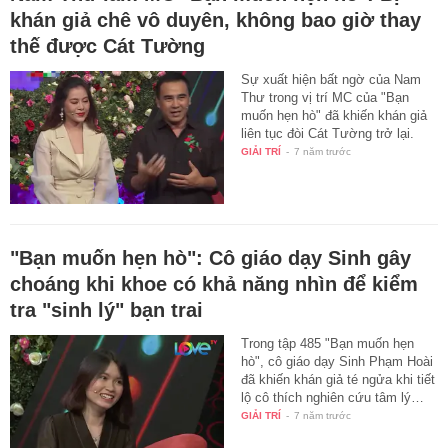
khán giả chê vô duyên, không bao giờ thay
thế được Cát Tường
Sự xuất hiện bất ngờ của Nam
Thư trong vị trí MC của "Bạn
muốn hẹn hò" đã khiến khán giả
liên tục đòi Cát Tường trở lại.
GIẢI TRÍ
-
7 năm trước
"Bạn muốn hẹn hò": Cô giáo dạy Sinh gây
choáng khi khoe có khả năng nhìn để kiểm
tra "sinh lý" bạn trai
Trong tập 485 "Bạn muốn hẹn
hò", cô giáo dạy Sinh Phạm Hoài
đã khiến khán giả té ngửa khi tiết
lộ cô thích nghiên cứu tâm lý…
GIẢI TRÍ
-
7 năm trước