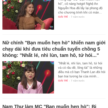
hò", cô nàng hotgirl Nghệ An
Nguyễn Hoa đã lấy lại phong độ
cho chương trình khi có màn…
GIẢI TRÍ
-
7 năm trước
Nữ chính "Bạn muốn hẹn hò" khiến nam giới
chạy dài khi đưa tiêu chuẩn tuyển chồng 5
không: "Nhất lé, nhì lùn, tam hô, tứ hói..."
"Nhất lé, nhì lùn, tam hô, tứ hói
và có râu dê, lông tài" là những
điều mà cô bạn Thanh Lan đòi hỏi
bạn trai tương lai của mình…
GIẢI TRÍ
-
7 năm trước
Nam Thư làm MC "Bạn muốn hẹn hò": Bị