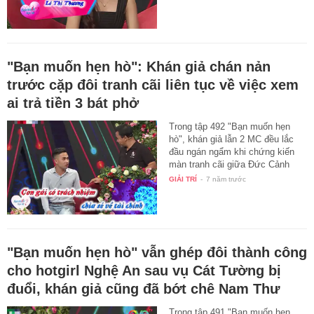
"Bạn muốn hẹn hò": Khán giả chán nản
trước cặp đôi tranh cãi liên tục về việc xem
ai trả tiền 3 bát phở
Trong tập 492 "Bạn muốn hẹn
hò", khán giả lẫn 2 MC đều lắc
đầu ngán ngẩm khi chứng kiến
màn tranh cãi giữa Đức Cảnh
và…
GIẢI TRÍ
-
7 năm trước
"Bạn muốn hẹn hò" vẫn ghép đôi thành công
cho hotgirl Nghệ An sau vụ Cát Tường bị
đuổi, khán giả cũng đã bớt chê Nam Thư
Trong tập 491 "Bạn muốn hẹn