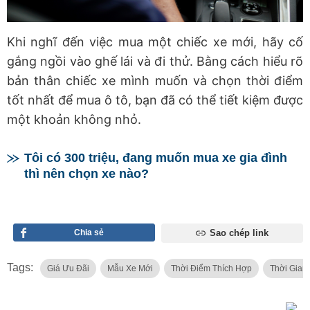
Khi nghĩ đến việc mua một chiếc xe mới, hãy cố
gắng ngồi vào ghế lái và đi thử. Bằng cách hiểu rõ
bản thân chiếc xe mình muốn và chọn thời điểm
tốt nhất để mua ô tô, bạn đã có thể tiết kiệm được
một khoản không nhỏ.
Tôi có 300 triệu, đang muốn mua xe gia đình
thì nên chọn xe nào?
Chia sẻ
Sao chép link
Tags:
Giá Ưu Đãi
Mẫu Xe Mới
Thời Điểm Thích Hợp
Thời Gian