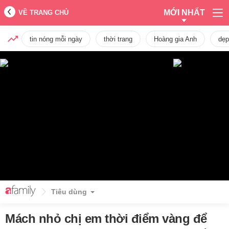
MỚI NHẤT
VỀ TRANG CHỦ
tin nóng mỗi ngày
thời trang
Hoàng gia Anh
dẹp
Tiêu dùng
Mách nhỏ chị em thời điểm vàng để