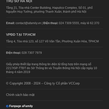
TRỤ SỞ HÀ NỘI
Tầng 21, Tòa nhà Center Building, Hapulico Complex, Số 01, phố
Nguyễn Huy Tưởng, phường Thanh Xuân, thành phố Hà Nội
Email:
contact@afamily.vn |
Điện thoại:
024 7309 5555, máy lẻ 62.370
VPĐD TẠI TP.HCM
Tầng 4, Tòa nhà 123, số 127 Võ Văn Tần, Phường Xuân Hòa, TPHCM
Điện thoại:
028 7307 7979
Giấy phép thiết lập trang thông tin điện tử tổng hợp trên mạng số
2217/GP-TTĐT do Sở Thông tin và Truyền thông Hà Nội cấp ngày 10
tháng 4 năm 2019
© Copyright 2008 - 2024 – Công ty Cổ phần VCCorp
Chính sách bảo mật
Fanpage aFamily