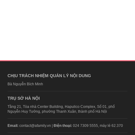
CHỊU TRÁCH NHIỆM QUẢN LÝ NỘI DUNG
Bà Nguyễn Bích Minh
TRỤ SỞ HÀ NỘI
Tầng 21, Tòa nhà Center Building, Hapulico Complex, Số 01, phố
Nguyễn Huy Tưởng, phường Thanh Xuân, thành phố Hà Nội
Email:
contact@afamily.vn |
Điện thoại:
024 7309 5555, máy lẻ 62.370