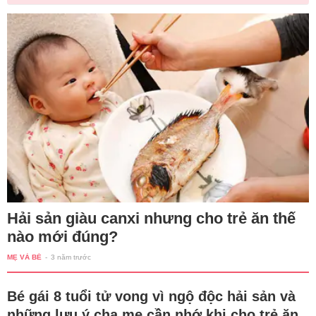
Hải sản giàu canxi nhưng cho trẻ ăn thế
nào mới đúng?
MẸ VÀ BÉ
-
3 năm trước
Bé gái 8 tuổi tử vong vì ngộ độc hải sản và
những lưu ý cha mẹ cần nhớ khi cho trẻ ăn