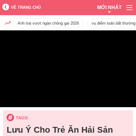
MỚI NHẤT
VỀ TRANG CHỦ
Anh trai vượt ngàn chông gai 2026
vụ điểm toán bất thường
TAGS:
Lưu Ý Cho Trẻ Ăn Hải Sản