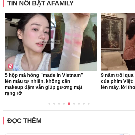
TIN NỔI BẬT AFAMILY
9 năm trôi qua
5 hộp má hồng "made in Vietnam"
của phim Việt:
lên màu tự nhiên, không cần
lên mây, lời t
makeup đậm vẫn giúp gương mặt
rạng rỡ
ĐỌC THÊM