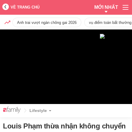
MỚI NHẤT
VỀ TRANG CHỦ
Anh trai vượt ngàn chông gai 2026
vụ điểm toán bất thường
Lifestyle
Louis Phạm thừa nhận không chuyển