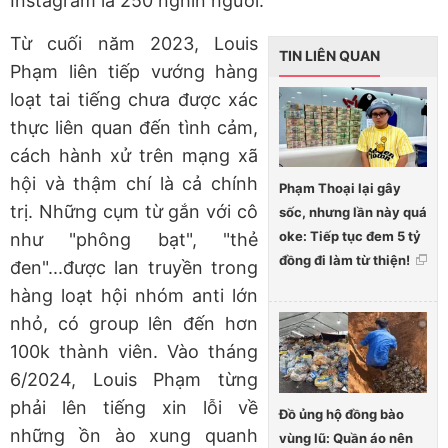
Instagram là 250 nghìn người.
Từ cuối năm 2023, Louis
TIN LIÊN QUAN
Phạm liên tiếp vướng hàng
loạt tai tiếng chưa được xác
thực liên quan đến tình cảm,
cách hành xử trên mạng xã
hội và thậm chí là cả chính
Phạm Thoại lại gây
trị. Những cụm từ gắn với cô
sốc, nhưng lần này quá
oke: Tiếp tục đem 5 tỷ
như "phông bạt", "thẻ
đồng đi làm từ thiện!
đen"...được lan truyền trong
hàng loạt hội nhóm anti lớn
nhỏ, có group lên đến hơn
100k thành viên. Vào tháng
6/2024, Louis Phạm từng
phải lên tiếng xin lỗi về
Đồ ủng hộ đồng bào
những ồn ào xung quanh
vùng lũ: Quần áo nên