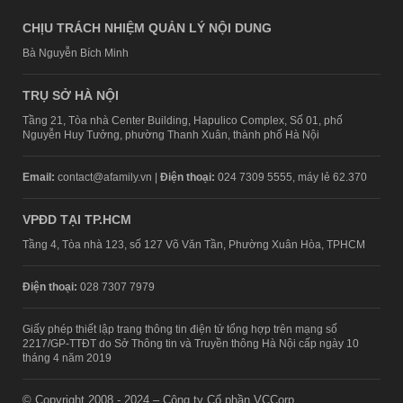
CHỊU TRÁCH NHIỆM QUẢN LÝ NỘI DUNG
Bà Nguyễn Bích Minh
TRỤ SỞ HÀ NỘI
Tầng 21, Tòa nhà Center Building, Hapulico Complex, Số 01, phố
Nguyễn Huy Tưởng, phường Thanh Xuân, thành phố Hà Nội
Email:
contact@afamily.vn |
Điện thoại:
024 7309 5555, máy lẻ 62.370
VPĐD TẠI TP.HCM
Tầng 4, Tòa nhà 123, số 127 Võ Văn Tần, Phường Xuân Hòa, TPHCM
Điện thoại:
028 7307 7979
Giấy phép thiết lập trang thông tin điện tử tổng hợp trên mạng số
2217/GP-TTĐT do Sở Thông tin và Truyền thông Hà Nội cấp ngày 10
tháng 4 năm 2019
© Copyright 2008 - 2024 – Công ty Cổ phần VCCorp