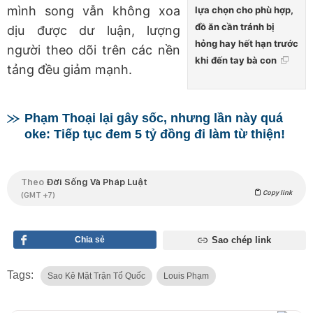
mình song vẫn không xoa
lựa chọn cho phù hợp,
đồ ăn cần tránh bị
dịu được dư luận, lượng
hỏng hay hết hạn trước
người theo dõi trên các nền
khi đến tay bà con
tảng đều giảm mạnh.
Phạm Thoại lại gây sốc, nhưng lần này quá
oke: Tiếp tục đem 5 tỷ đồng đi làm từ thiện!
Theo
Đời Sống Và Pháp Luật
Copy link
(GMT +7)
Chia sẻ
Sao chép link
Tags:
Sao Kê Mặt Trận Tổ Quốc
Louis Phạm