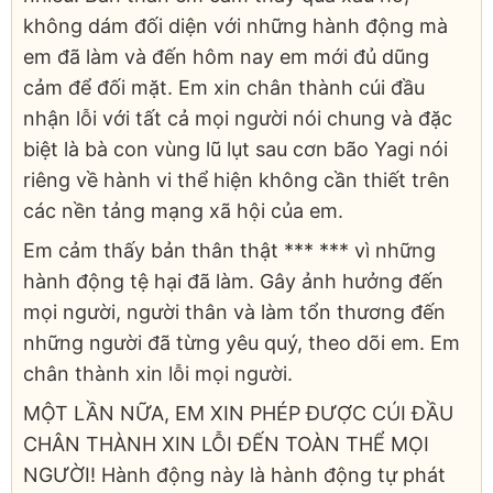
không dám đối diện với những hành động mà
em đã làm và đến hôm nay em mới đủ dũng
cảm để đối mặt. Em xin chân thành cúi đầu
nhận lỗi với tất cả mọi người nói chung và đặc
biệt là bà con vùng lũ lụt sau cơn bão Yagi nói
riêng về hành vi thể hiện không cần thiết trên
các nền tảng mạng xã hội của em.
Em cảm thấy bản thân thật *** *** vì những
hành động tệ hại đã làm. Gây ảnh hưởng đến
mọi người, người thân và làm tổn thương đến
những người đã từng yêu quý, theo dõi em. Em
chân thành xin lỗi mọi người.
MỘT LẦN NỮA, EM XIN PHÉP ĐƯỢC CÚI ĐẦU
CHÂN THÀNH XIN LỖI ĐẾN TOÀN THỂ MỌI
NGƯỜI! Hành động này là hành động tự phát