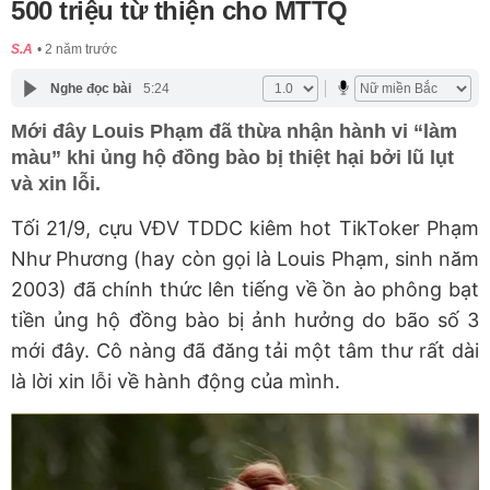
500 triệu từ thiện cho MTTQ
S.A
2 năm trước
Nghe đọc bài
5:24
Mới đây Louis Phạm đã thừa nhận hành vi “làm
màu” khi ủng hộ đồng bào bị thiệt hại bởi lũ lụt
và xin lỗi.
Tối 21/9, cựu VĐV TDDC kiêm hot TikToker Phạm
Như Phương (hay còn gọi là Louis Phạm, sinh năm
2003) đã chính thức lên tiếng về ồn ào phông bạt
tiền ủng hộ đồng bào bị ảnh hưởng do bão số 3
mới đây. Cô nàng đã đăng tải một tâm thư rất dài
là lời xin lỗi về hành động của mình.