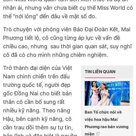
nhân ái, nhưng vẫn chưa biết cụ thể Miss World có
thể "nới lỏng" đến đâu về mặt số đo.
Trò chuyện với phóng viên Báo Đại Đoàn Kết, Mai
Phương tiết lộ, cô cũng từng áp lực về vấn đề
chiều cao, nhưng sau thời gian quan sát, suy nghĩ
cô đã có cho mình những chiêm nghiệm.
Trở thành đại diện của Việt
TIN LIÊN QUAN
Nam chinh chiến trên đấu
trường quốc tế, người đẹp
gốc Đồng Nai cho biết bản
thân cô cần bổ sung rất
nhiều kỹ năng. Theo nàng
Ban Tổ chức nói về
Hậu, bên cạnh kỹ năng, cô
việc hoa hậu Mai
Phương rao bán vương
cần trau dồi thêm sự tự tin,
miện
bản lĩnh và đặc biệt là nguồn