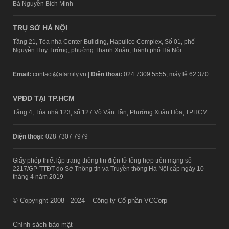
Bà Nguyễn Bích Minh
TRỤ SỞ HÀ NỘI
Tầng 21, Tòa nhà Center Building, Hapulico Complex, Số 01, phố
Nguyễn Huy Tưởng, phường Thanh Xuân, thành phố Hà Nội
Email:
contact@afamily.vn |
Điện thoại:
024 7309 5555, máy lẻ 62.370
VPĐD TẠI TP.HCM
Tầng 4, Tòa nhà 123, số 127 Võ Văn Tần, Phường Xuân Hòa, TPHCM
Điện thoại:
028 7307 7979
Giấy phép thiết lập trang thông tin điện tử tổng hợp trên mạng số
2217/GP-TTĐT do Sở Thông tin và Truyền thông Hà Nội cấp ngày 10
tháng 4 năm 2019
© Copyright 2008 - 2024 – Công ty Cổ phần VCCorp
Chính sách bảo mật