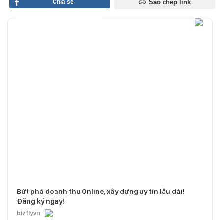
Chia sẻ
Sao chép link
Bứt phá doanh thu Online, xây dựng uy tín lâu dài!
Đăng ký ngay!
bizfly.vn