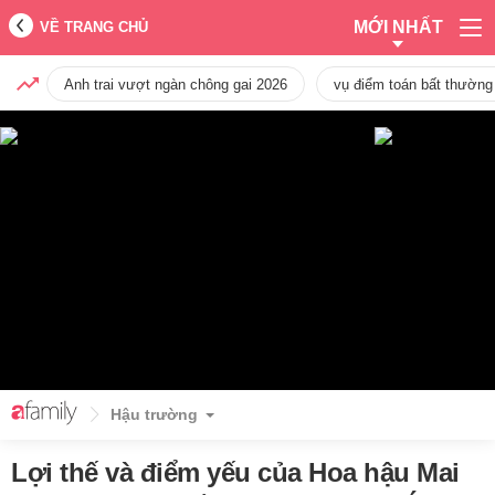
MỚI NHẤT
VỀ TRANG CHỦ
Anh trai vượt ngàn chông gai 2026
vụ điểm toán bất thường
Hậu trường
Lợi thế và điểm yếu của Hoa hậu Mai