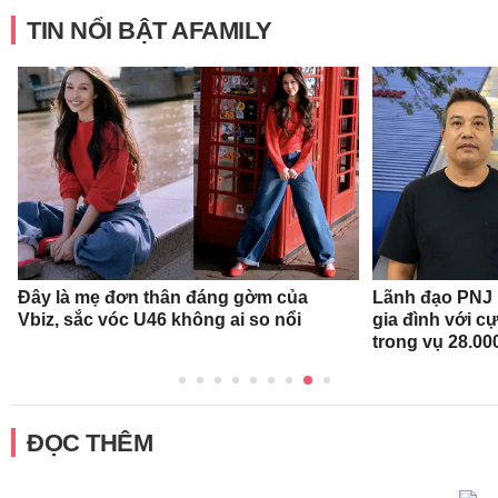
TIN NỔI BẬT AFAMILY
Đây là mẹ đơn thân đáng gờm của
Lãnh đạo PNJ n
Vbiz, sắc vóc U46 không ai so nổi
gia đình với c
trong vụ 28.00
ĐỌC THÊM