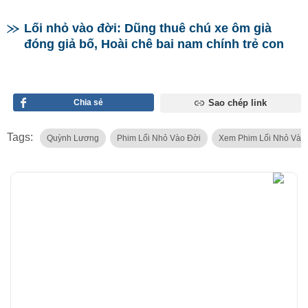
Lối nhỏ vào đời: Dũng thuê chú xe ôm già
đóng giả bố, Hoài chê bai nam chính trẻ con
Chia sẻ
Sao chép link
Tags:
Quỳnh Lương
Phim Lối Nhỏ Vào Đời
Xem Phim Lối Nhỏ Vào