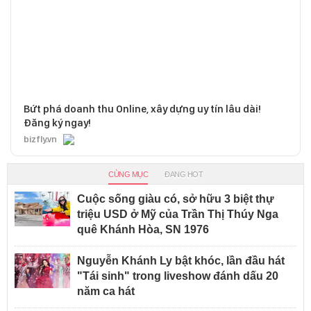
Bứt phá doanh thu Online, xây dựng uy tín lâu dài!
Đăng ký ngay!
bizfly.vn
CÙNG MỤC
ĐANG HOT
Cuộc sống giàu có, sở hữu 3 biệt thự
triệu USD ở Mỹ của Trần Thị Thúy Nga
quê Khánh Hòa, SN 1976
Nguyễn Khánh Ly bật khóc, lần đầu hát
"Tái sinh" trong liveshow đánh dấu 20
năm ca hát