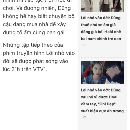
chơi. Và đương nhiên, Dũng
không hề hay biết chuyện bố
Lối nhỏ vào đời: Dũng
cậu đang mua nhà để xây
thuê chú xe ôm già
đóng giả bố, Hoài chê
dựng tổ ấm cùng bạn gái.
bai nam chính trẻ con
Những tập tiếp theo của
phim truyền hình Lối nhỏ vào
đời sẽ được phát sóng vào
lúc 21h trên VTV1.
Lối nhỏ vào đời: Dũng
xấu hổ vì được Hoài
cầm tay, "Chị Đẹp"
xuất hiện cực ấn tượng