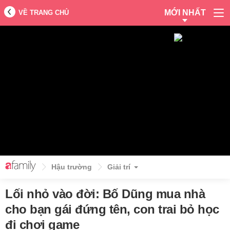
MỚI NHẤT
VỀ TRANG CHỦ
Hậu trường
Giải trí
Lối nhỏ vào đời: Bố Dũng mua nhà
cho bạn gái đứng tên, con trai bỏ học
đi chơi game