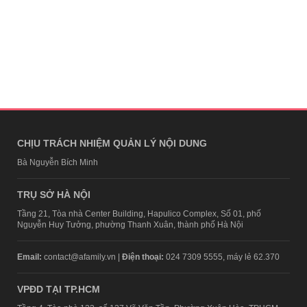
CHỊU TRÁCH NHIỆM QUẢN LÝ NỘI DUNG
Bà Nguyễn Bích Minh
TRỤ SỞ HÀ NỘI
Tầng 21, Tòa nhà Center Building, Hapulico Complex, Số 01, phố
Nguyễn Huy Tưởng, phường Thanh Xuân, thành phố Hà Nội
Email:
contact@afamily.vn |
Điện thoại:
024 7309 5555, máy lẻ 62.370
VPĐD TẠI TP.HCM