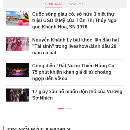
CÙNG MỤC
ĐANG HOT
Cuộc sống giàu có, sở hữu 3 biệt thự
triệu USD ở Mỹ của Trần Thị Thúy Nga
quê Khánh Hòa, SN 1976
Nguyễn Khánh Ly bật khóc, lần đầu hát
"Tái sinh" trong liveshow đánh dấu 20
năm ca hát
Công diễn “Đất Nước Thiên Hùng Ca”:
75 phút khiến khán giả đi từ choáng
ngợp đến vỡ òa
17 giây xấu hổ muốn độn thổ của Vương
Sở Nhiên
TIN NỔI BẬT AFAMILY