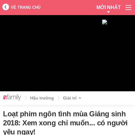
MỚI NHẤT
VỀ TRANG CHỦ
Hậu trường
Giải trí
Loạt phim ngôn tình mùa Giáng sinh
2018: Xem xong chỉ muốn... có người
yêu ngay!