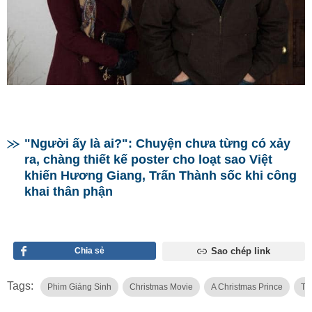
"Người ấy là ai?": Chuyện chưa từng có xảy
ra, chàng thiết kế poster cho loạt sao Việt
khiến Hương Giang, Trấn Thành sốc khi công
khai thân phận
Chia sẻ
Sao chép link
Tags:
Phim Giáng Sinh
Christmas Movie
A Christmas Prince
Th