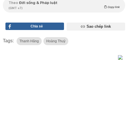
Theo
Đời sống & Pháp luật
Copy link
(GMT +7)
Chia sẻ
Sao chép link
Tags:
Thanh Hăng
Hoàng Thuỳ