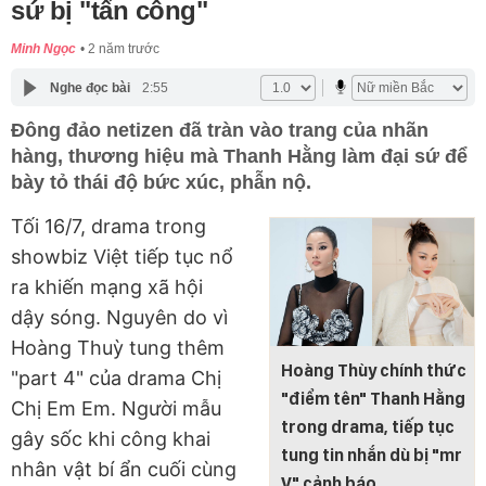
sứ bị "tấn công"
Minh Ngọc
2 năm trước
Nghe đọc bài
2:55
Đông đảo netizen đã tràn vào trang của nhãn
hàng, thương hiệu mà Thanh Hằng làm đại sứ để
bày tỏ thái độ bức xúc, phẫn nộ.
Tối 16/7, drama trong
showbiz Việt tiếp tục nổ
ra khiến mạng xã hội
dậy sóng. Nguyên do vì
Hoàng Thuỳ tung thêm
Hoàng Thùy chính thức
"part 4" của drama Chị
"điểm tên" Thanh Hằng
Chị Em Em. Người mẫu
trong drama, tiếp tục
gây sốc khi công khai
tung tin nhắn dù bị "mr
nhân vật bí ẩn cuối cùng
V" cảnh báo