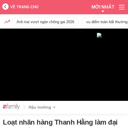
MỚI NHẤT
VỀ TRANG CHỦ
Anh trai vượt ngàn chông gai 2026
vụ điểm toán bất thường
Hậu trường
Loạt nhãn hàng Thanh Hằng làm đại