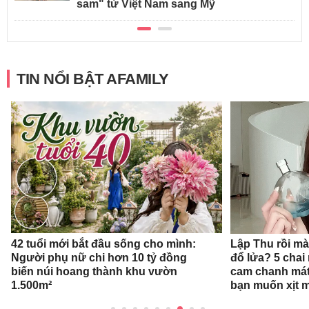
sam" từ Việt Nam sang Mỹ
TIN NỔI BẬT AFAMILY
42 tuổi mới bắt đầu sống cho mình:
Lập Thu rồi mà
Người phụ nữ chi hơn 10 tỷ đồng
đổ lửa? 5 cha
biến núi hoang thành khu vườn
cam chanh mát
1.500m²
bạn muốn xịt 