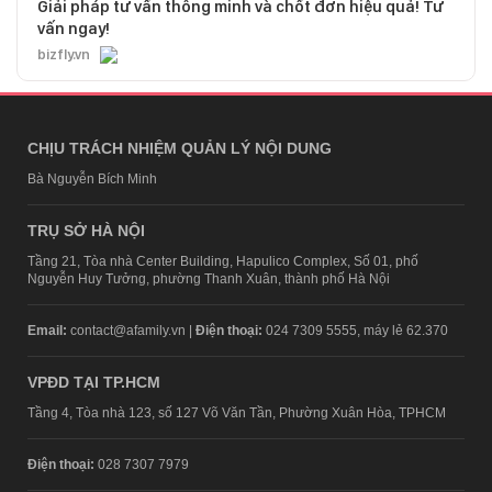
Giải pháp tư vấn thông minh và chốt đơn hiệu quả! Tư
vấn ngay!
bizfly.vn
CHỊU TRÁCH NHIỆM QUẢN LÝ NỘI DUNG
Bà Nguyễn Bích Minh
TRỤ SỞ HÀ NỘI
Tầng 21, Tòa nhà Center Building, Hapulico Complex, Số 01, phố
Nguyễn Huy Tưởng, phường Thanh Xuân, thành phố Hà Nội
Email:
contact@afamily.vn |
Điện thoại:
024 7309 5555, máy lẻ 62.370
VPĐD TẠI TP.HCM
Tầng 4, Tòa nhà 123, số 127 Võ Văn Tần, Phường Xuân Hòa, TPHCM
Điện thoại:
028 7307 7979