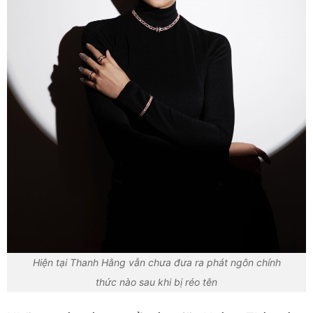
Hiện tại Thanh Hằng vẫn chưa đưa ra phát ngôn chính
thức nào sau khi bị réo tên