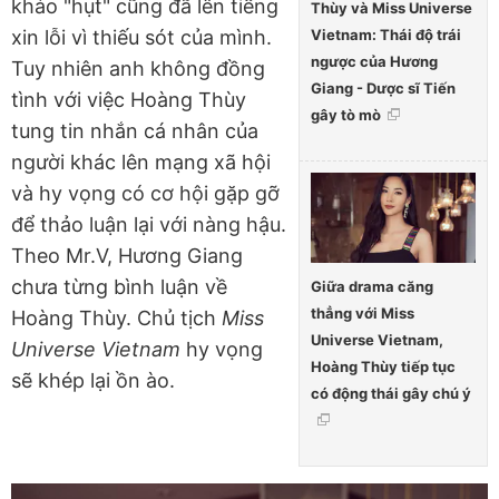
khảo "hụt" cũng đã lên tiếng
Thùy và Miss Universe
Vietnam: Thái độ trái
xin lỗi vì thiếu sót của mình.
ngược của Hương
Tuy nhiên anh không đồng
Giang - Dược sĩ Tiến
tình với việc Hoàng Thùy
gây tò mò
tung tin nhắn cá nhân của
người khác lên mạng xã hội
và hy vọng có cơ hội gặp gỡ
để thảo luận lại với nàng hậu.
Theo Mr.V, Hương Giang
chưa từng bình luận về
Giữa drama căng
thẳng với Miss
Hoàng Thùy. Chủ tịch
Miss
Universe Vietnam,
Universe Vietnam
hy vọng
Hoàng Thùy tiếp tục
sẽ khép lại ồn ào.
có động thái gây chú ý