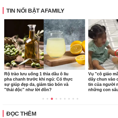
TIN NỔI BẬT AFAMILY
Rộ trào lưu uống 1 thìa dầu ô liu
Vụ "cô giáo mầ
pha chanh trước khi ngủ: Có thực
dây chun vào c
sự giúp đẹp da, giảm táo bón và
tin của người
"thải độc" như lời đồn?
những con sâ
ĐỌC THÊM