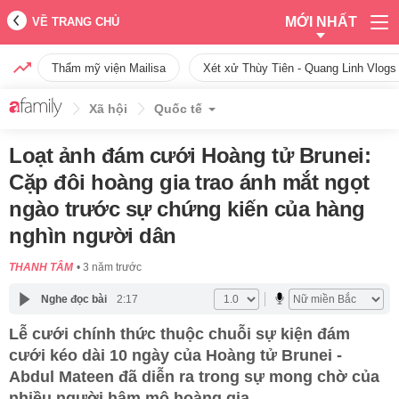
MỚI NHẤT
VỀ TRANG CHỦ
Thẩm mỹ viện Mailisa
Xét xử Thùy Tiên - Quang Linh Vlogs
Xã hội
Quốc tế
Loạt ảnh đám cưới Hoàng tử Brunei:
Cặp đôi hoàng gia trao ánh mắt ngọt
ngào trước sự chứng kiến của hàng
nghìn người dân
THANH TÂM
3 năm trước
Nghe đọc bài
2:17
Lễ cưới chính thức thuộc chuỗi sự kiện đám
cưới kéo dài 10 ngày của Hoàng tử Brunei -
Abdul Mateen đã diễn ra trong sự mong chờ của
nhiều người hâm mộ hoàng gia.