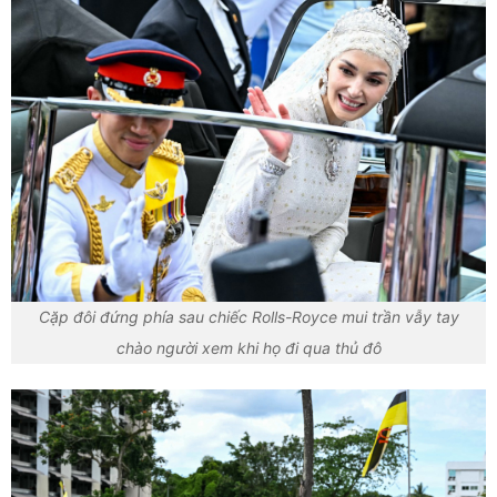
Cặp đôi đứng phía sau chiếc Rolls-Royce mui trần vẫy tay
chào người xem khi họ đi qua thủ đô