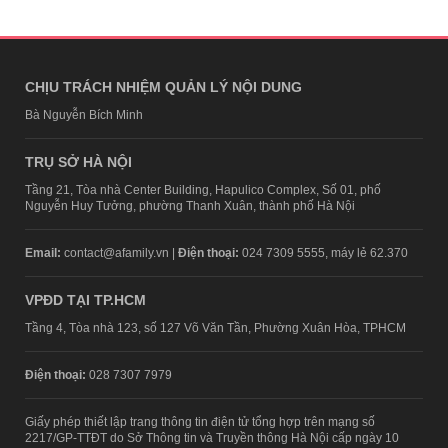
CHỊU TRÁCH NHIỆM QUẢN LÝ NỘI DUNG
Bà Nguyễn Bích Minh
TRỤ SỞ HÀ NỘI
Tầng 21, Tòa nhà Center Building, Hapulico Complex, Số 01, phố
Nguyễn Huy Tưởng, phường Thanh Xuân, thành phố Hà Nội
Email:
contact@afamily.vn |
Điện thoại:
024 7309 5555, máy lẻ 62.370
VPĐD TẠI TP.HCM
Tầng 4, Tòa nhà 123, số 127 Võ Văn Tần, Phường Xuân Hòa, TPHCM
Điện thoại:
028 7307 7979
Giấy phép thiết lập trang thông tin điện tử tổng hợp trên mạng số
2217/GP-TTĐT do Sở Thông tin và Truyền thông Hà Nội cấp ngày 10