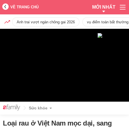
MỚI NHẤT
VỀ TRANG CHỦ
Anh trai vượt ngàn chông gai 2026
vụ điểm toán bất thường
Sức khỏe
Loại rau ở Việt Nam mọc dại, sang