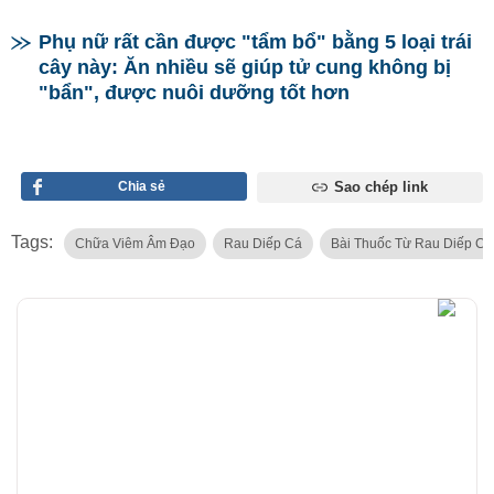
Phụ nữ rất cần được "tẩm bổ" bằng 5 loại trái
cây này: Ăn nhiều sẽ giúp tử cung không bị
"bẩn", được nuôi dưỡng tốt hơn
Chia sẻ
Sao chép link
Tags:
Chữa Viêm Âm Đạo
Rau Diếp Cá
Bài Thuốc Từ Rau Diếp Cá