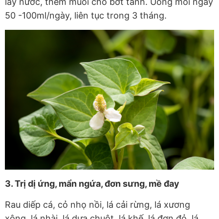
lấy nước, thêm muối cho bớt tanh. Uống mỗi ngày
50 -100ml/ngày, liên tục trong 3 tháng.
3. Trị dị ứng, mẩn ngứa, đơn sưng, mề đay
Rau diếp cá, cỏ nhọ nồi, lá cải rừng, lá xương
xông, lá nhài, lá dưa chuột, lá khế, lá đơn đỏ, lá