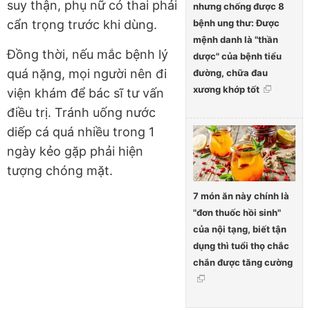
suy thận, phụ nữ có thai phải
nhưng chống được 8
bệnh ung thư: Được
cẩn trọng trước khi dùng.
mệnh danh là "thần
Đồng thời, nếu mắc bệnh lý
dược" của bệnh tiểu
quá nặng, mọi người nên đi
đường, chữa đau
xương khớp tốt
viện khám để bác sĩ tư vấn
điều trị. Tránh uống nước
diếp cá quá nhiều trong 1
ngày kẻo gặp phải hiện
tượng chóng mặt.
7 món ăn này chính là
"đơn thuốc hồi sinh"
của nội tạng, biết tận
dụng thì tuổi thọ chắc
chắn được tăng cường