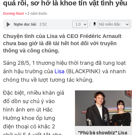
quá rồi, sơ hở là khoe tín vật tình yêu
Dương Nam
2 năm trước
Nghe đọc bài
2:52
Chuyện tình của Lisa và CEO Frédéric Arnault
chưa bao giờ là đề tài hết hot đối với truyền
thông và công chúng.
Sáng 28/5, 1 thương hiệu thời trang đã tung loạt
ảnh hậu trường của
Lisa
(BLACKPINK) và nhanh
chóng thu về lượt tương tác khủng.
Đặc biệt, nhiều khán giả
đổ dồn sự chú ý vào
hình ảnh em út Hắc
Hường khoe ốp lưng
điện thoại có khắc 2
"Phú bà showbiz" Lisa
chữ cái F.A viết tắt cho