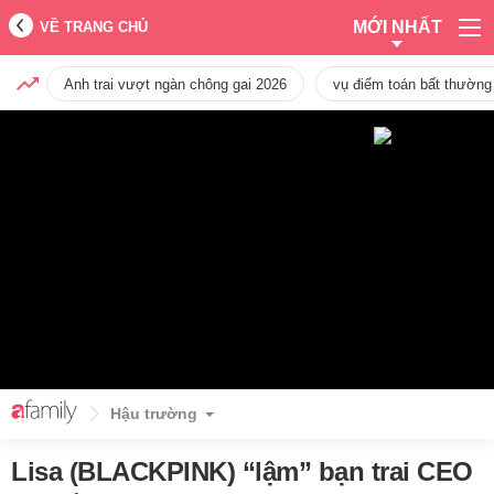
MỚI NHẤT
VỀ TRANG CHỦ
Anh trai vượt ngàn chông gai 2026
vụ điểm toán bất thường
Hậu trường
Lisa (BLACKPINK) “lậm” bạn trai CEO