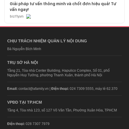
Giải pháp tư vấn thông minh và chốt đơn hiệu quả! Tư
vấn ngay!
bizfly.vn
CHỊU TRÁCH NHIỆM QUẢN LÝ NỘI DUNG
Bà Nguyễn Bích Minh
TRỤ SỞ HÀ NỘI
Tầng 21, Tòa nhà Center Building, Hapulico Complex, Số 01, phố
Nguyễn Huy Tưởng, phường Thanh Xuân, thành phố Hà Nội
Email:
contact@afamily.vn |
Điện thoại:
024 7309 5555, máy lẻ 62.370
VPĐD TẠI TP.HCM
Tầng 4, Tòa nhà 123, số 127 Võ Văn Tần, Phường Xuân Hòa, TPHCM
Điện thoại:
028 7307 7979