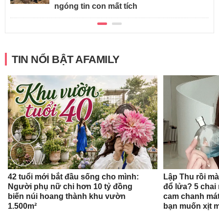
ngóng tin con mất tích
TIN NỔI BẬT AFAMILY
42 tuổi mới bắt đầu sống cho mình:
Lập Thu rồi mà
Người phụ nữ chi hơn 10 tỷ đồng
đổ lửa? 5 cha
biến núi hoang thành khu vườn
cam chanh mát
1.500m²
bạn muốn xịt 