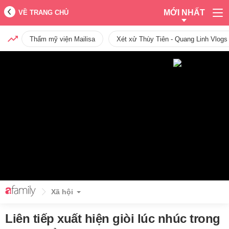
MỚI NHẤT
VỀ TRANG CHỦ
Thẩm mỹ viện Mailisa
Xét xử Thùy Tiên - Quang Linh Vlogs
Xã hội
Liên tiếp xuất hiện giòi lúc nhúc trong