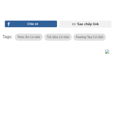
Chia sẻ
Sao chép link
Tags:
Thức Ăn Có Giòi
Trà Sữa Có Giòi
Feeling Tea Có Giòi