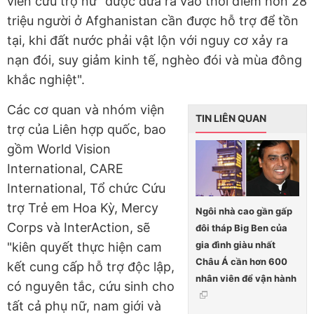
viên cứu trợ nữ "được đưa ra vào thời điểm hơn 28
triệu người ở Afghanistan cần được hỗ trợ để tồn
tại, khi đất nước phải vật lộn với nguy cơ xảy ra
nạn đói, suy giảm kinh tế, nghèo đói và mùa đông
khắc nghiệt".
Các cơ quan và nhóm viện
TIN LIÊN QUAN
trợ của Liên hợp quốc, bao
gồm World Vision
International, CARE
International, Tổ chức Cứu
trợ Trẻ em Hoa Kỳ, Mercy
Ngôi nhà cao gần gấp
Corps và InterAction, sẽ
đôi tháp Big Ben của
gia đình giàu nhất
"kiên quyết thực hiện cam
Châu Á cần hơn 600
kết cung cấp hỗ trợ độc lập,
nhân viên để vận hành
có nguyên tắc, cứu sinh cho
tất cả phụ nữ, nam giới và