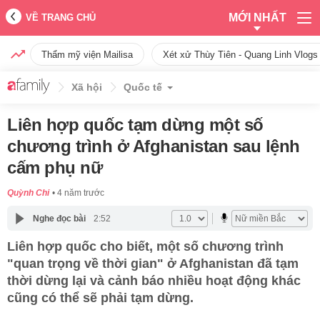
MỚI NHẤT
VỀ TRANG CHỦ
Thẩm mỹ viện Mailisa
Xét xử Thùy Tiên - Quang Linh Vlogs
Xã hội
Quốc tế
Liên hợp quốc tạm dừng một số
chương trình ở Afghanistan sau lệnh
cấm phụ nữ
Quỳnh Chi
4 năm trước
Nghe đọc bài
2:52
Liên hợp quốc cho biết, một số chương trình
"quan trọng về thời gian" ở Afghanistan đã tạm
thời dừng lại và cảnh báo nhiều hoạt động khác
cũng có thể sẽ phải tạm dừng.