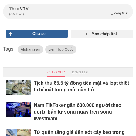
Theo
VTV
Copy link
(GMT +7)
Chia sẻ
Sao chép link
Tags:
Afghanistan
Liên Hợp Quốc
CÙNG MỤC
ĐANG HOT
Tịch thu 65,5 tỷ đồng tiền mặt và loạt thiết
bị bí mật trong một căn hộ
Nam TikToker gần 600.000 người theo
dõi bị bắn tử vong ngay trên sóng
livestream
Từ quên răng giả đến sót cây kéo trong