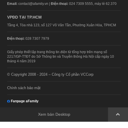
Email:
contact@afamily.vn |
Điện thoại:
024 7309 5555, máy lẻ 62.370
VPĐD TẠI TP.HCM
Tầng 4, Tòa nhà 123, số 127 Võ Văn Tần, Phường Xuân Hòa, TPHCM
Điện thoại:
028 7307 7979
Giấy phép thiết lập trang thông tin điện tử tổng hợp trên mạng số
2217/GP-TTĐT do Sở Thông tin và Truyền thông Hà Nội cấp ngày 10
tháng 4 năm 2019
© Copyright 2008 - 2024 – Công ty Cổ phần VCCorp
Chính sách bảo mật
Fanpage aFamily
Xem bản Desktop